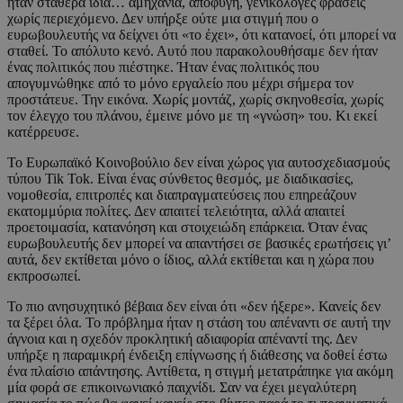
ήταν σταθερά ίδια… αμηχανία, αποφυγή, γενικόλογες φράσεις
χωρίς περιεχόμενο. Δεν υπήρξε ούτε μια στιγμή που ο
ευρωβουλευτής να δείχνει ότι «το έχει», ότι κατανοεί, ότι μπορεί να
σταθεί. Το απόλυτο κενό. Αυτό που παρακολουθήσαμε δεν ήταν
ένας πολιτικός που πιέστηκε. Ήταν ένας πολιτικός που
απογυμνώθηκε από το μόνο εργαλείο που μέχρι σήμερα τον
προστάτευε. Την εικόνα. Χωρίς μοντάζ, χωρίς σκηνοθεσία, χωρίς
τον έλεγχο του πλάνου, έμεινε μόνο με τη «γνώση» του. Κι εκεί
κατέρρευσε.
Το Ευρωπαϊκό Κοινοβούλιο δεν είναι χώρος για αυτοσχεδιασμούς
τύπου Tik Tok. Είναι ένας σύνθετος θεσμός, με διαδικασίες,
νομοθεσία, επιτροπές και διαπραγματεύσεις που επηρεάζουν
εκατομμύρια πολίτες. Δεν απαιτεί τελειότητα, αλλά απαιτεί
προετοιμασία, κατανόηση και στοιχειώδη επάρκεια. Όταν ένας
ευρωβουλευτής δεν μπορεί να απαντήσει σε βασικές ερωτήσεις γι’
αυτά, δεν εκτίθεται μόνο ο ίδιος, αλλά εκτίθεται και η χώρα που
εκπροσωπεί.
Το πιο ανησυχητικό βέβαια δεν είναι ότι «δεν ήξερε». Κανείς δεν
τα ξέρει όλα. Το πρόβλημα ήταν η στάση του απέναντι σε αυτή την
άγνοια και η σχεδόν προκλητική αδιαφορία απέναντί της. Δεν
υπήρξε η παραμικρή ένδειξη επίγνωσης ή διάθεσης να δοθεί έστω
ένα πλαίσιο απάντησης. Αντίθετα, η στιγμή μετατράπηκε για ακόμη
μία φορά σε επικοινωνιακό παιχνίδι. Σαν να έχει μεγαλύτερη