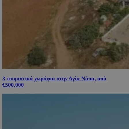
3 τουριστικά χωράφια στην Αγία Νάπα, από
€500,000