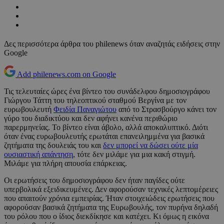
Δες περισσότερα άρθρα του philenews όταν αναζητάς ειδήσεις στην
Google
Add philenews.com on Google
Τις τελευταίες ώρες ένα βίντεο του συνάδελφου δημοσιογράφου
Γιώργου Τάττη του τηλεοπτικού σταθμού Βεργίνα με τον
ευρωβουλευτή
Φειδία Παναγιώτου
από το Στρασβούργο κάνει τον
γύρο του διαδικτύου και δεν αφήνει κανένα περιθώριο
παρερμηνείας. Το βίντεο είναι άβολο, αλλά αποκαλυπτικό. Διότι
όταν ένας ευρωβουλευτής ερωτάται επανειλημμένα για βασικά
ζητήματα της δουλειάς του και
δεν μπορεί να δώσει ούτε μία
ουσιαστική απάντηση
, τότε δεν μιλάμε για μια κακή στιγμή.
Μιλάμε για πλήρη απουσία επάρκειας.
Οι ερωτήσεις του δημοσιογράφου δεν ήταν παγίδες ούτε
υπερβολικά εξειδικευμένες. Δεν αφορούσαν τεχνικές λεπτομέρειες
που απαιτούν χρόνια εμπειρίας. Ήταν στοιχειώδεις ερωτήσεις που
αφορούσαν βασικά ζητήματα της Ευρωβουλής, τον πυρήνα δηλαδή
του ρόλου που ο ίδιος διεκδίκησε και κατέχει. Κι όμως η εικόνα