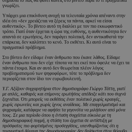
σημασία το πώς θα φανεί κανείς στο βίντεο παρά το τι πραγματικά
γνωρίζει.
Υπάρχει μια επικίνδυνη ανοχή τα τελευταία χρόνια απέναντι στην
ιδέα ότι «δεν χρειάζεται να ξέρεις τα πάντα, αρκεί να είσαι
αυθεντικός». Το βίντεο αυτό τη διαλύει με τον πιο εκκωφαντικό
τρόπο. Γιατί όταν έρχεται η ώρα της ευθύνης, η αυθεντικότητα δεν
απαντά σε ερωτήσεις, δεν παράγει πολιτική, δεν αντικαθιστά την
επάρκεια, δεν καλύπτει το κενό. Το εκθέτει. Κι αυτό είναι το
πραγματικό πρόβλημα.
Στο βίντεο δεν είδαμε έναν άνθρωπο που έκανε λάθος. Είδαμε
έναν άνθρωπο που δεν είχε τίποτα να πει εκεί που όφειλε να έχει τα
πάντα έτοιμα. Και αν αυτό δεν θεωρείται πλέον λόγος
προβληματισμού των ψηφοφόρων, τότε το πρόβλημα δεν
περιορίζεται στον ίδιο τον ευρωβουλευτή.
Υ.Γ. Αξίζουν συγχαρητήρια στον δημοσιογράφο Γιώργο Τάττη, γιατί
με απλές, καθαρές και επίμονες ερωτήσεις απέδειξε κάτι που συχνά
ξεχνιέται. Ότι μπορείς να εκθέσεις έναν πολιτικό χωρίς κραυγές,
χωρίς ειρωνείες και χωρίς ίχνος αναίδειας. Με επαγγελματισμό και
ψυχραιμία, κατάφερε να αφήσει τα γεγονότα να μιλήσουν από μόνα
τους. Σε μια περίοδο όπου η ένταση συγχέεται εύκολα με τη
δημοσιογραφική πυγμή, η στάση του έρχεται σε αντίστιξη με
πρόσφατες πιο φορτισμένες προσεγγίσεις, υπενθυμίζοντας ότι η
πραγματική δύναμη της δημοσιογραφίας δεν βρίσκεται στον θόρυβο,