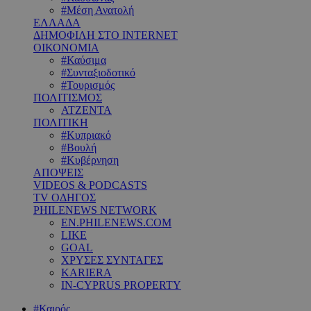
#Μέση Ανατολή
ΕΛΛΑΔΑ
ΔΗΜΟΦΙΛΗ ΣΤΟ INTERNET
ΟΙΚΟΝΟΜΙΑ
#Καύσιμα
#Συνταξιοδοτικό
#Τουρισμός
ΠΟΛΙΤΙΣΜΟΣ
ΑΤΖΕΝΤΑ
ΠΟΛΙΤΙΚΗ
#Κυπριακό
#Βουλή
#Κυβέρνηση
ΑΠΟΨΕΙΣ
VIDEOS & PODCASTS
TV ΟΔΗΓΟΣ
PHILENEWS NETWORK
EN.PHILENEWS.COM
LIKE
GOAL
ΧΡΥΣΕΣ ΣΥΝΤΑΓΕΣ
KARIERA
IN-CYPRUS PROPERTY
#Καιρός