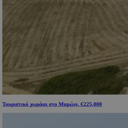
Τουριστικό χωράφι στο Μαρώνι, €225,000