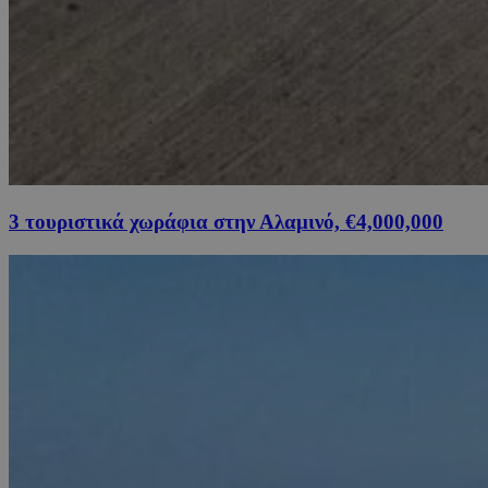
3 τουριστικά χωράφια στην Αλαμινό, €4,000,000