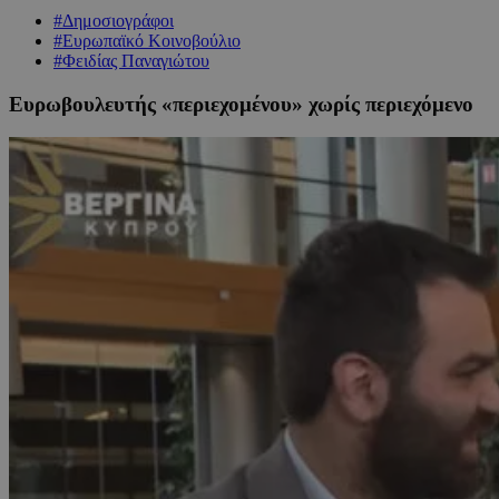
#Δημοσιογράφοι
#Ευρωπαϊκό Κοινοβούλιο
#Φειδίας Παναγιώτου
Ευρωβουλευτής «περιεχομένου» χωρίς περιεχόμενο