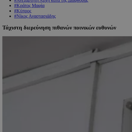
#Ανεξάρτητη Αρχή κατά της Διαφθοράς
#Κράτος Μαφία
#Κύπρος
#Νίκος Αναστασιάδης
Τάχιστη διερεύνηση πιθανών ποινικών ευθυνών