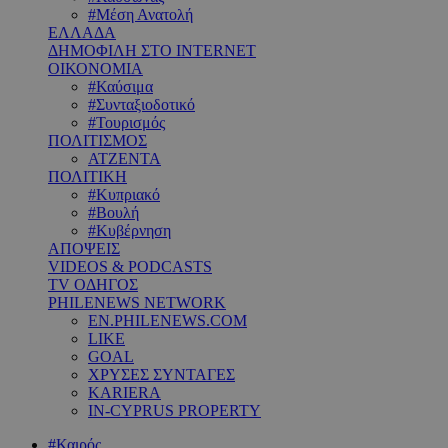
#Μέση Ανατολή
ΕΛΛΑΔΑ
ΔΗΜΟΦΙΛΗ ΣΤΟ INTERNET
ΟΙΚΟΝΟΜΙΑ
#Καύσιμα
#Συνταξιοδοτικό
#Τουρισμός
ΠΟΛΙΤΙΣΜΟΣ
ΑΤΖΕΝΤΑ
ΠΟΛΙΤΙΚΗ
#Κυπριακό
#Βουλή
#Κυβέρνηση
ΑΠΟΨΕΙΣ
VIDEOS & PODCASTS
TV ΟΔΗΓΟΣ
PHILENEWS NETWORK
EN.PHILENEWS.COM
LIKE
GOAL
ΧΡΥΣΕΣ ΣΥΝΤΑΓΕΣ
KARIERA
IN-CYPRUS PROPERTY
#Καιρός