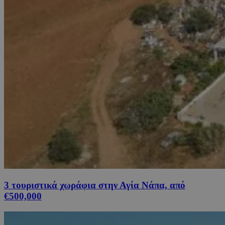
3 τουριστικά χωράφια στην Αγία Νάπα, από
€500,000