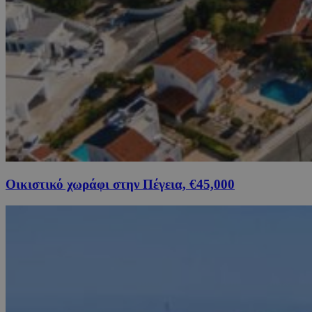
Οικιστικό χωράφι στην Πέγεια, €45,000