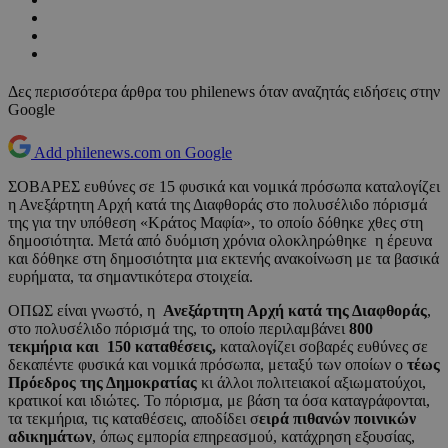
Δες περισσότερα άρθρα του philenews όταν αναζητάς ειδήσεις στην
Google
Add philenews.com on Google
ΣΟΒΑΡΕΣ ευθύνες σε 15 φυσικά και νομικά πρόσωπα καταλογίζει
η Ανεξάρτητη Αρχή κατά της Διαφθοράς στο πολυσέλιδο πόρισμά
της για την υπόθεση «Κράτος Μαφία», το οποίο δόθηκε χθες στη
δημοσιότητα. Μετά από δυόμιση χρόνια ολοκληρώθηκε η έρευνα
και δόθηκε στη δημοσιότητα μια εκτενής ανακοίνωση με τα βασικά
ευρήματα, τα σημαντικότερα στοιχεία.
ΟΠΩΣ είναι γνωστό, η
Ανεξάρτητη Αρχή κατά της Διαφθοράς
,
στο πολυσέλιδο πόρισμά της, το οποίο περιλαμβάνει
800
τεκμήρια και 150 καταθέσεις,
καταλογίζει σοβαρές ευθύνες σε
δεκαπέντε φυσικά και νομικά πρόσωπα, μεταξύ των οποίων ο
τέως
Πρόεδρος της Δημοκρατίας
κι άλλοι πολιτειακοί αξιωματούχοι,
κρατικοί και ιδιώτες. Το πόρισμα, με βάση τα όσα καταγράφονται,
τα τεκμήρια, τις καταθέσεις, αποδίδει σ
ειρά πιθανών ποινικών
αδικημάτων
, όπως εμπορία επηρεασμού, κατάχρηση εξουσίας,