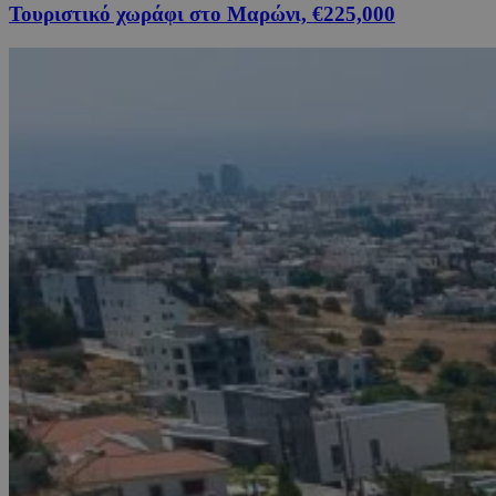
Τουριστικό χωράφι στο Μαρώνι, €225,000