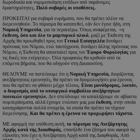
δωροδοκία και νομιμοποίηση εσόδων από παράνομες
δραστηριότητες.
Πολύ σοβαρές οι υποθέσεις.
ΠΡΟΚΕΙΤΑΙ για σοβαρά ευρήματα, που θα πρέπει πλέον να
διερευνηθούν. Το πόρισμα θα κατατεθεί, εάν δεν έγινε ήδη, στη
Νομική Υπηρεσία
, για τα περαιτέρω. Όπως αναφέρεται, «η
έκθεση, όσο και όλο το μαρτυρικό υλικό
, μαζί με Έκθεση της
Αρχής θα προωθηθεί προς τον
Γενικό Εισαγγελέα
δυνάμει
πρόνοιας του Νόμου, ενώ ταυτόχρονα, δυνάμει άλλης πρόνοιας του
Νόμου, η Έκθεση θα αποσταλεί προς τον
Έφορο Φορολογίας
για
τις δικές του ενέργειες». Όλα προφανώς θα κριθούν από τα
επόμενα βήματα, που θα οδηγούν στη Δικαιοσύνη.
ΘΕΛΟΥΜΕ να πιστεύουμε ότι η
Νομική Υπηρεσία,
διορίζοντας
ανεξάρτητους ερευνητές, θα πρέπει να δρομολογήσει μια έρευνα,
που θα πρέπει να φθάσει μέχρι τέλους.
Είναι μονόδρομος, λοιπόν,
ο διορισμός από το υπουργικό συμβούλιο ανεξάρτητων
ποινικών ερευνητών.
Δεν σπεύδουμε να καταλήξουμε σε αβίαστα
συμπεράσματα, αλλά έχουμε ενώπιον μας μια
έκθεση
, στην οποία
καταγράφονται πολλά στοιχεία, τα οποία θα πρέπει να τύχουν
διερεύνησης.
Και θα πρέπει η έρευνα να προχωρήσει τάχιστα.
ΜΕ αφορμή την υπόθεση αυτή,
το πόρισμα της Ανεξάρτητης
Αρχής κατά της Διαφθοράς
, επανήλθε ένα ζήτημα που αφορά τις
εξουσίες που έχει η Ανεξάρτητη Αρχή κατά της Διαφθοράς. Από