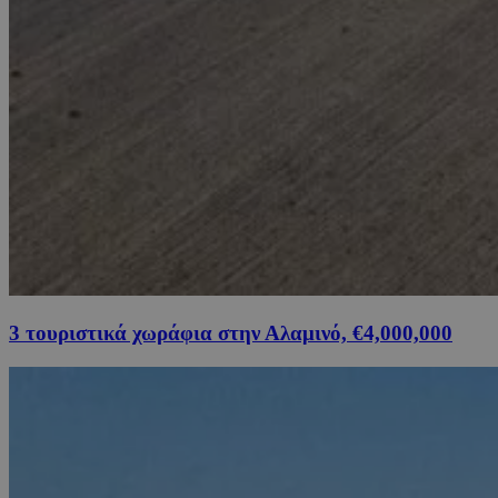
3 τουριστικά χωράφια στην Αλαμινό, €4,000,000