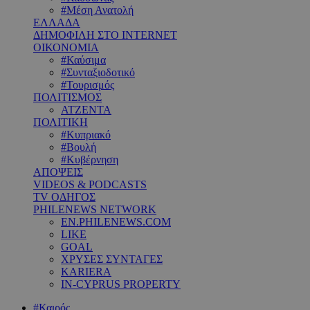
#Μέση Ανατολή
ΕΛΛΑΔΑ
ΔΗΜΟΦΙΛΗ ΣΤΟ INTERNET
ΟΙΚΟΝΟΜΙΑ
#Καύσιμα
#Συνταξιοδοτικό
#Τουρισμός
ΠΟΛΙΤΙΣΜΟΣ
ΑΤΖΕΝΤΑ
ΠΟΛΙΤΙΚΗ
#Κυπριακό
#Βουλή
#Κυβέρνηση
ΑΠΟΨΕΙΣ
VIDEOS & PODCASTS
TV ΟΔΗΓΟΣ
PHILENEWS NETWORK
EN.PHILENEWS.COM
LIKE
GOAL
ΧΡΥΣΕΣ ΣΥΝΤΑΓΕΣ
KARIERA
IN-CYPRUS PROPERTY
#Καιρός