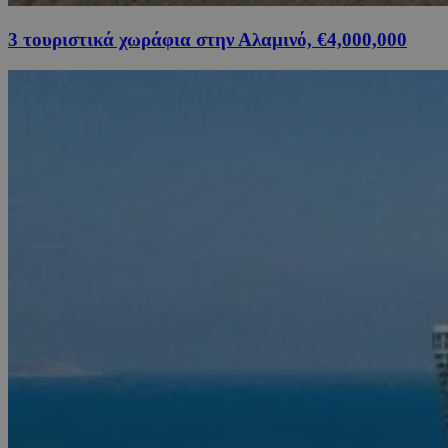
3 τουριστικά χωράφια στην Αλαμινό, €4,000,000