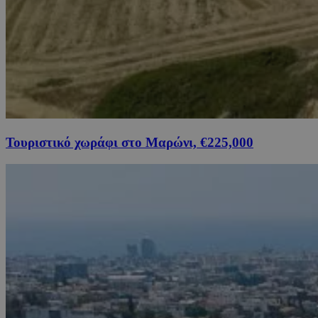
Τουριστικό χωράφι στο Μαρώνι, €225,000