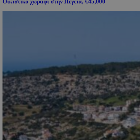
Οικιστικό χωράφι στην Πέγεια, €45,000