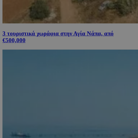
3 τουριστικά χωράφια στην Αγία Νάπα, από
€500,000