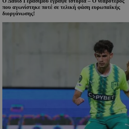
Ο Δαυίδ Γερασίμου έγραψε ιστορία – Ο νεαρότερος
που αγωνίστηκε ποτέ σε τελική φάση ευρωπαϊκής
διοργάνωσης!