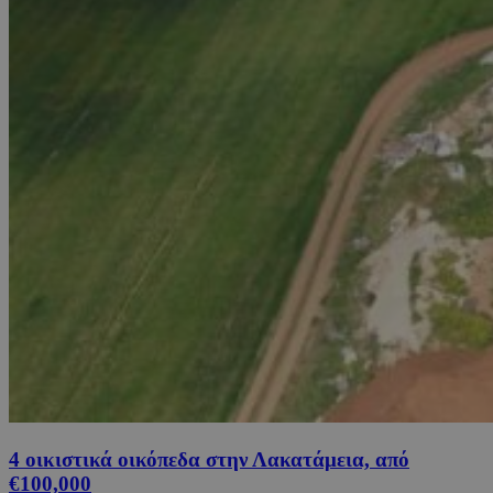
4 οικιστικά οικόπεδα στην Λακατάμεια, από
€100,000