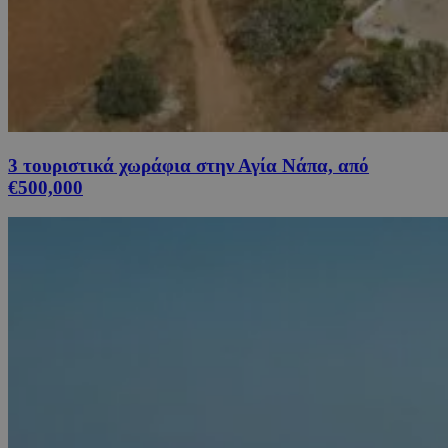
3 τουριστικά χωράφια στην Αγία Νάπα, από
€500,000