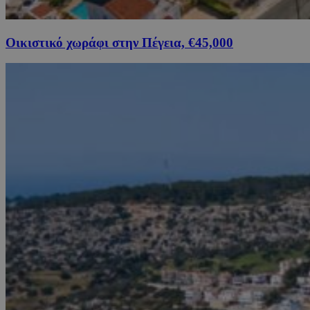
Οικιστικό χωράφι στην Πέγεια, €45,000