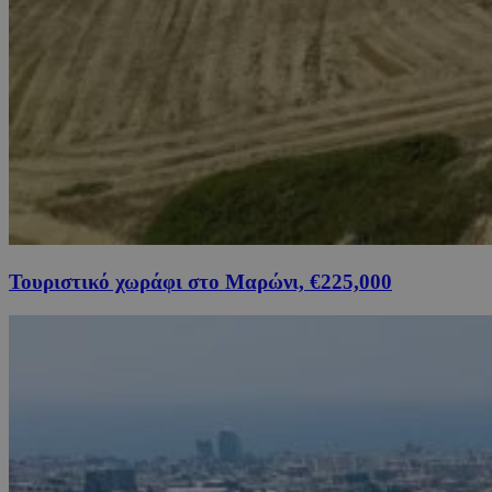
Τουριστικό χωράφι στο Μαρώνι, €225,000