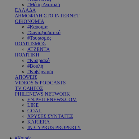
#Μέση Ανατολή
ΕΛΛΑΔΑ
ΔΗΜΟΦΙΛΗ ΣΤΟ INTERNET
ΟΙΚΟΝΟΜΙΑ
#Καύσιμα
#Συνταξιοδοτικό
#Τουρισμός
ΠΟΛΙΤΙΣΜΟΣ
ΑΤΖΕΝΤΑ
ΠΟΛΙΤΙΚΗ
#Κυπριακό
#Βουλή
#Κυβέρνηση
ΑΠΟΨΕΙΣ
VIDEOS & PODCASTS
TV ΟΔΗΓΟΣ
PHILENEWS NETWORK
EN.PHILENEWS.COM
LIKE
GOAL
ΧΡΥΣΕΣ ΣΥΝΤΑΓΕΣ
KARIERA
IN-CYPRUS PROPERTY
#Καιρός