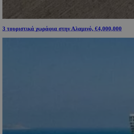
3 τουριστικά χωράφια στην Αλαμινό, €4,000,000