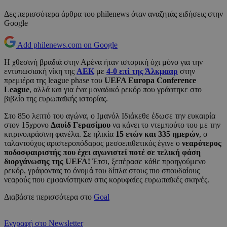
Δες περισσότερα άρθρα του philenews όταν αναζητάς ειδήσεις στην
Google
Add philenews.com on Google
Η χθεσινή βραδιά στην Αρένα ήταν ιστορική όχι μόνο για την
εντυπωσιακή νίκη της
ΑΕΚ
με
4-0 επί της Άλκμααρ
στην
πρεμιέρα της league phase του
UEFA Europa Conference
League
, αλλά και για ένα μοναδικό ρεκόρ που γράφτηκε στο
βιβλίο της ευρωπαϊκής ιστορίας.
Στο 85ο λεπτό του αγώνα, ο Ιμανόλ Ιδιάκεθε έδωσε την ευκαιρία
στον 15χρονο
Δαυίδ Γερασίμου
να κάνει το ντεμπούτο του με την
κιτρινοπράσινη φανέλα. Σε ηλικία
15 ετών και 335 ημερών
, ο
ταλαντούχος αριστεροπόδαρος μεσοεπιθετικός έγινε ο
νεαρότερος
ποδοσφαιριστής που έχει αγωνιστεί ποτέ σε τελική φάση
διοργάνωσης της UEFA!
Έτσι, ξεπέρασε κάθε προηγούμενο
ρεκόρ, γράφοντας το όνομά του δίπλα στους πιο σπουδαίους
νεαρούς που εμφανίστηκαν στις κορυφαίες ευρωπαϊκές σκηνές.
Διαβάστε περισσότερα στο
Goal
Εγγραφή στο Newsletter