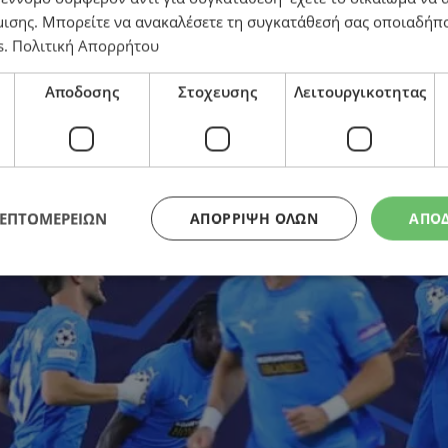
μισης
. Μπορείτε να ανακαλέσετε τη συγκατάθεσή σας οποιαδήπο
s
.
Πολιτική Απορρήτου
εντός 24άδας η Πάφος, πάνω από μεγαθήρια!
Αποδοσης
Στοχευσης
Λειτουργικοτητας
ΛΕΠΤΟΜΕΡΕΙΩΝ
ΑΠΌΡΡΙΨΗ ΌΛΩΝ
ΑΠΟ