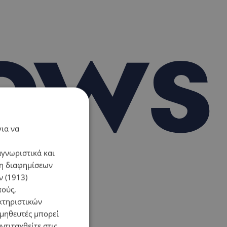
για να
αγνωριστικά και
ση διαφημίσεων
 (1913)
πούς,
κτηριστικών
ομηθευτές μπορεί
ντιταχθείτε στις