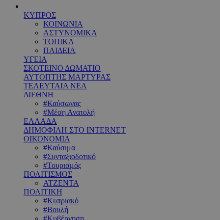
ΚΥΠΡΟΣ
ΚΟΙΝΩΝΙΑ
ΑΣΤΥΝΟΜΙΚΑ
ΤΟΠΙΚΑ
ΠΑΙΔΕΙΑ
ΥΓΕΙΑ
ΣΚΟΤΕΙΝΟ ΔΩΜΑΤΙΟ
ΑΥΤΟΠΤΗΣ ΜΑΡΤΥΡΑΣ
ΤΕΛΕΥΤΑΙΑ ΝΕΑ
ΔΙΕΘΝΗ
#Καύσωνας
#Μέση Ανατολή
ΕΛΛΑΔΑ
ΔΗΜΟΦΙΛΗ ΣΤΟ INTERNET
ΟΙΚΟΝΟΜΙΑ
#Καύσιμα
#Συνταξιοδοτικό
#Τουρισμός
ΠΟΛΙΤΙΣΜΟΣ
ΑΤΖΕΝΤΑ
ΠΟΛΙΤΙΚΗ
#Κυπριακό
#Βουλή
#Κυβέρνηση