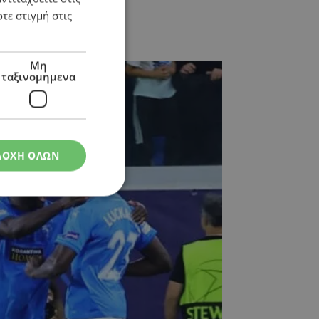
τε στιγμή στις
Μη
ταξινομημενα
ΔΟΧΗ ΟΛΩΝ