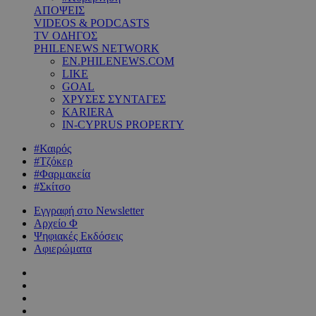
ΑΠΟΨΕΙΣ
VIDEOS & PODCASTS
TV ΟΔΗΓΟΣ
PHILENEWS NETWORK
EN.PHILENEWS.COM
LIKE
GOAL
ΧΡΥΣΕΣ ΣΥΝΤΑΓΕΣ
KARIERA
IN-CYPRUS PROPERTY
#Καιρός
#Τζόκερ
#Φαρμακεία
#Σκίτσο
Εγγραφή στο Newsletter
Αρχείο Φ
Ψηφιακές Εκδόσεις
Αφιερώματα