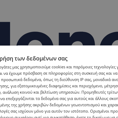
ρήση των δεδομένων σας
εργάτες μας χρησιμοποιούμε cookies και παρόμοιες τεχνολογίες 
ι να έχουμε πρόσβαση σε πληροφορίες στη συσκευή σας και να
 προσωπικά δεδομένα, όπως τη διεύθυνση IP σας, μοναδικά αν
σης, για εξατομικευμένες διαφημίσεις και περιεχόμενο, μέτρη
υ, ανάλυση κοινού και βελτίωση υπηρεσιών.
Προμηθευτές τρίτων
 να επεξεργάζονται τα δεδομένα σας για αυτούς και άλλους σκο
ένης της χρήσης ακριβών δεδομένων γεωεντοπισμού και χαρα
λογές σας ισχύουν μόνο για αυτόν τον ιστότοπο. Ορισμένοι πρ
 έννομο συμφέρον αντί για συγκατάθεση· έχετε το δικαίωμα να α