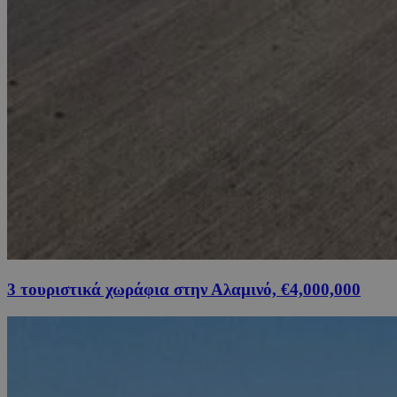
3 τουριστικά χωράφια στην Αλαμινό, €4,000,000