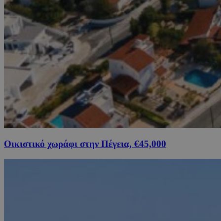
Οικιστικό χωράφι στην Πέγεια, €45,000