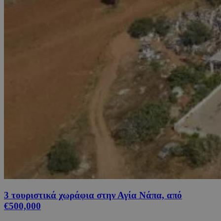
3 τουριστικά χωράφια στην Αγία Νάπα, από
€500,000