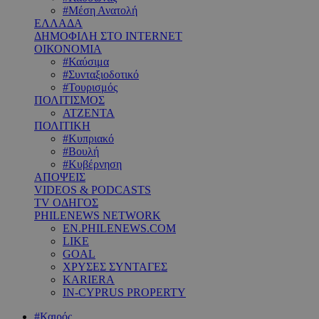
#Μέση Ανατολή
ΕΛΛΑΔΑ
ΔΗΜΟΦΙΛΗ ΣΤΟ INTERNET
ΟΙΚΟΝΟΜΙΑ
#Καύσιμα
#Συνταξιοδοτικό
#Τουρισμός
ΠΟΛΙΤΙΣΜΟΣ
ΑΤΖΕΝΤΑ
ΠΟΛΙΤΙΚΗ
#Κυπριακό
#Βουλή
#Κυβέρνηση
ΑΠΟΨΕΙΣ
VIDEOS & PODCASTS
TV ΟΔΗΓΟΣ
PHILENEWS NETWORK
EN.PHILENEWS.COM
LIKE
GOAL
ΧΡΥΣΕΣ ΣΥΝΤΑΓΕΣ
KARIERA
IN-CYPRUS PROPERTY
#Καιρός