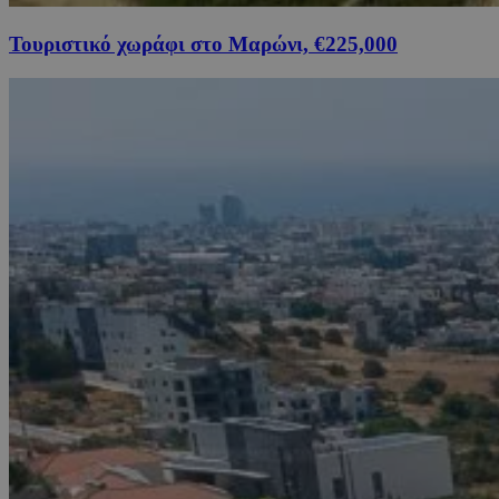
Τουριστικό χωράφι στο Μαρώνι, €225,000