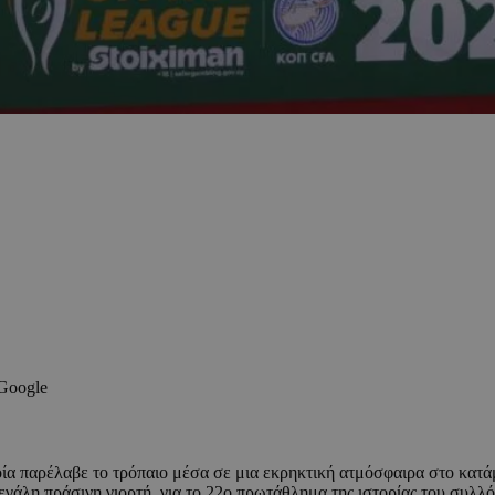
 Google
οία παρέλαβε το τρόπαιο μέσα σε μια εκρηκτική ατμόσφαιρα στο κατ
εγάλη πράσινη γιορτή, για το 22ο πρωτάθλημα της ιστορίας του συλλό