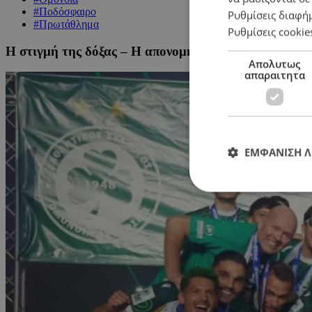
#Ποδόσφαιρο
Ρυθμίσεις διαφή
#Πρωτάθλημα
Ρυθμίσεις cookie
Η στιγμή της δόξας – Η απονομή του τίτλου στην π
Απολυτως
απαραιτητα
ΕΜΦΑΝΙΣΗ 