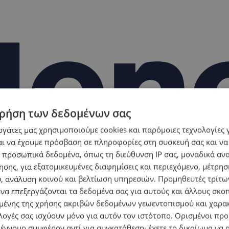
ρήση των δεδομένων σας
εργάτες μας χρησιμοποιούμε cookies και παρόμοιες τεχνολογίες 
ι να έχουμε πρόσβαση σε πληροφορίες στη συσκευή σας και να
 προσωπικά δεδομένα, όπως τη διεύθυνση IP σας, μοναδικά αν
σης, για εξατομικευμένες διαφημίσεις και περιεχόμενο, μέτρη
υ, ανάλυση κοινού και βελτίωση υπηρεσιών.
Προμηθευτές τρίτων
 να επεξεργάζονται τα δεδομένα σας για αυτούς και άλλους σκο
ένης της χρήσης ακριβών δεδομένων γεωεντοπισμού και χαρα
λογές σας ισχύουν μόνο για αυτόν τον ιστότοπο. Ορισμένοι πρ
 έννομο συμφέρον αντί για συγκατάθεση· έχετε το δικαίωμα να α