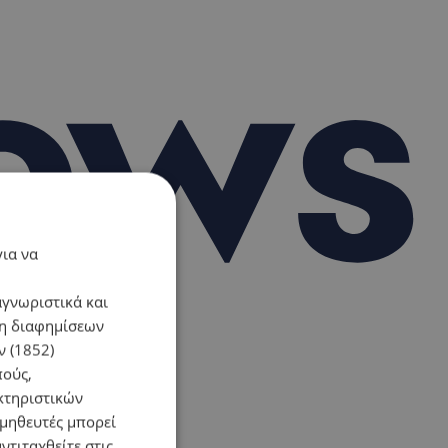
για να
αγνωριστικά και
ση διαφημίσεων
 (1852)
πούς,
κτηριστικών
ομηθευτές μπορεί
ντιταχθείτε στις