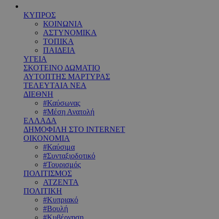
ΚΥΠΡΟΣ
ΚΟΙΝΩΝΙΑ
ΑΣΤΥΝΟΜΙΚΑ
ΤΟΠΙΚΑ
ΠΑΙΔΕΙΑ
ΥΓΕΙΑ
ΣΚΟΤΕΙΝΟ ΔΩΜΑΤΙΟ
ΑΥΤΟΠΤΗΣ ΜΑΡΤΥΡΑΣ
ΤΕΛΕΥΤΑΙΑ ΝΕΑ
ΔΙΕΘΝΗ
#Καύσωνας
#Μέση Ανατολή
ΕΛΛΑΔΑ
ΔΗΜΟΦΙΛΗ ΣΤΟ INTERNET
ΟΙΚΟΝΟΜΙΑ
#Καύσιμα
#Συνταξιοδοτικό
#Τουρισμός
ΠΟΛΙΤΙΣΜΟΣ
ΑΤΖΕΝΤΑ
ΠΟΛΙΤΙΚΗ
#Κυπριακό
#Βουλή
#Κυβέρνηση