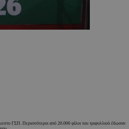
άμεστο ΓΣΠ. Περισσότεροι από 20.000 φίλοι του τριφυλλιού έδωσαν
γου.