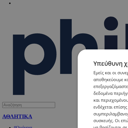
Υπεύθυνη χ
Εμείς και οι συν
αποθηκεύουμε κα
επεξεργαζόμαστε
δεδομένα περιήγη
και περιεχομένο
ενδέχεται επίσης
συμπεριλαμβανομ
ΑΘΛΗΤΙΚΑ
συσκευής. Οι επι
να βασίζονται σε
#Ομόνοια