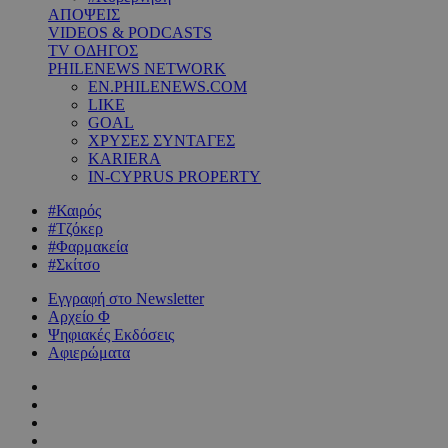
ΑΠΟΨΕΙΣ
VIDEOS & PODCASTS
TV ΟΔΗΓΟΣ
PHILENEWS NETWORK
EN.PHILENEWS.COM
LIKE
GOAL
ΧΡΥΣΕΣ ΣΥΝΤΑΓΕΣ
KARIERA
IN-CYPRUS PROPERTY
#Καιρός
#Τζόκερ
#Φαρμακεία
#Σκίτσο
Εγγραφή στο Newsletter
Αρχείο Φ
Ψηφιακές Εκδόσεις
Αφιερώματα