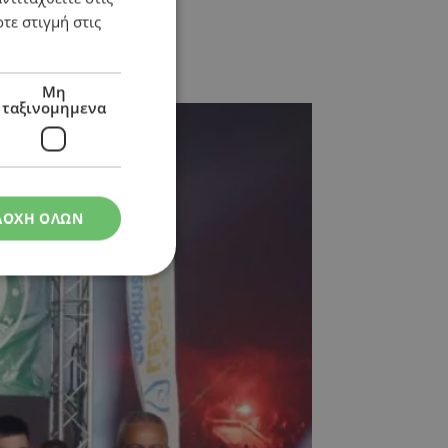
τε στιγμή στις
Μη
ταξινομημενα
ΔΟΧΗ ΟΛΩΝ