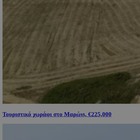
Τουριστικό χωράφι στο Μαρώνι, €225,000