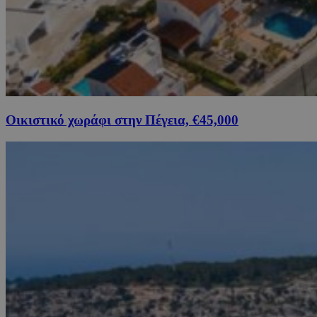
Οικιστικό χωράφι στην Πέγεια, €45,000