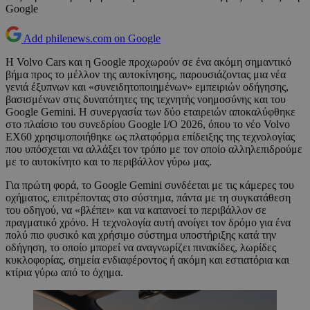
Google
Add philenews.com on Google
Η Volvo Cars και η Google προχωρούν σε ένα ακόμη σημαντικό
βήμα προς το μέλλον της αυτοκίνησης, παρουσιάζοντας μια νέα
γενιά έξυπνων και «συνειδητοποιημένων» εμπειριών οδήγησης,
βασισμένων στις δυνατότητες της τεχνητής νοημοσύνης και του
Google Gemini. Η συνεργασία των δύο εταιρειών αποκαλύφθηκε
στο πλαίσιο του συνεδρίου Google I/O 2026, όπου το νέο Volvo
EX60 χρησιμοποιήθηκε ως πλατφόρμα επίδειξης της τεχνολογίας
που υπόσχεται να αλλάξει τον τρόπο με τον οποίο αλληλεπιδρούμε
με το αυτοκίνητο και το περιβάλλον γύρω μας.
Για πρώτη φορά, το Google Gemini συνδέεται με τις κάμερες του
οχήματος, επιτρέποντας στο σύστημα, πάντα με τη συγκατάθεση
του οδηγού, να «βλέπει» και να κατανοεί το περιβάλλον σε
πραγματικό χρόνο. Η τεχνολογία αυτή ανοίγει τον δρόμο για ένα
πολύ πιο φυσικό και χρήσιμο σύστημα υποστήριξης κατά την
οδήγηση, το οποίο μπορεί να αναγνωρίζει πινακίδες, λωρίδες
κυκλοφορίας, σημεία ενδιαφέροντος ή ακόμη και εστιατόρια και
κτίρια γύρω από το όχημα.