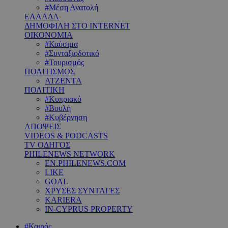
#Μέση Ανατολή
ΕΛΛΑΔΑ
ΔΗΜΟΦΙΛΗ ΣΤΟ INTERNET
ΟΙΚΟΝΟΜΙΑ
#Καύσιμα
#Συνταξιοδοτικό
#Τουρισμός
ΠΟΛΙΤΙΣΜΟΣ
ΑΤΖΕΝΤΑ
ΠΟΛΙΤΙΚΗ
#Κυπριακό
#Βουλή
#Κυβέρνηση
ΑΠΟΨΕΙΣ
VIDEOS & PODCASTS
TV ΟΔΗΓΟΣ
PHILENEWS NETWORK
EN.PHILENEWS.COM
LIKE
GOAL
ΧΡΥΣΕΣ ΣΥΝΤΑΓΕΣ
KARIERA
IN-CYPRUS PROPERTY
#Καιρός