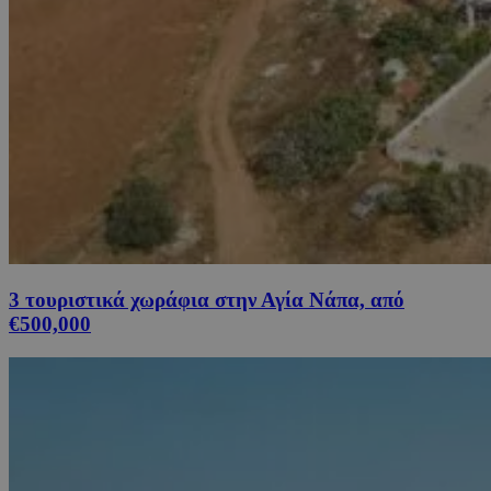
3 τουριστικά χωράφια στην Αγία Νάπα, από
€500,000