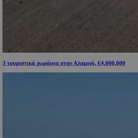
3 τουριστικά χωράφια στην Αλαμινό, €4,000,000