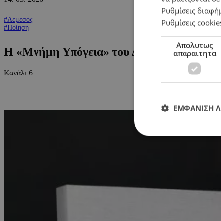
Ρυθμίσεις διαφή
#Λεμεσός
Ρυθμίσεις cookie
#Ποίηση
Απολυτως
Η «Μνήμη Υπόγεια» του Δημήτρη Στρατή 
απαραιτητα
Κανάλι 6
ΕΜΦΑΝΙΣΗ 