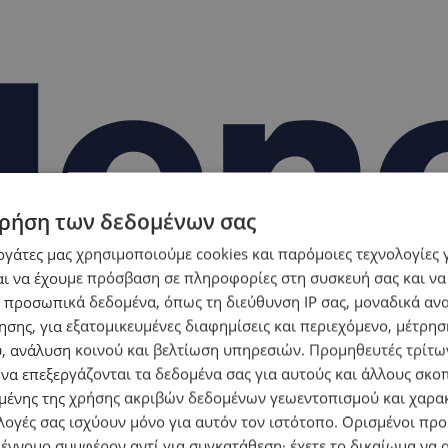
ρήση των δεδομένων σας
εργάτες μας χρησιμοποιούμε cookies και παρόμοιες τεχνολογίες 
ι να έχουμε πρόσβαση σε πληροφορίες στη συσκευή σας και να
 προσωπικά δεδομένα, όπως τη διεύθυνση IP σας, μοναδικά αν
σης, για εξατομικευμένες διαφημίσεις και περιεχόμενο, μέτρη
υ, ανάλυση κοινού και βελτίωση υπηρεσιών.
Προμηθευτές τρίτων
 να επεξεργάζονται τα δεδομένα σας για αυτούς και άλλους σκο
ένης της χρήσης ακριβών δεδομένων γεωεντοπισμού και χαρα
λογές σας ισχύουν μόνο για αυτόν τον ιστότοπο. Ορισμένοι πρ
 έννομο συμφέρον αντί για συγκατάθεση· έχετε το δικαίωμα να α