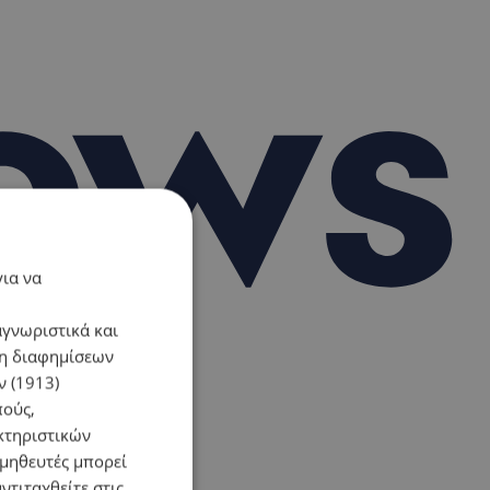
για να
αγνωριστικά και
ση διαφημίσεων
 (1913)
πούς,
κτηριστικών
ομηθευτές μπορεί
ντιταχθείτε στις