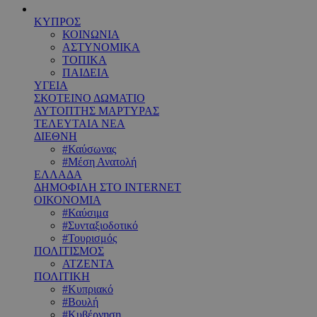
ΚΥΠΡΟΣ
ΚΟΙΝΩΝΙΑ
ΑΣΤΥΝΟΜΙΚΑ
ΤΟΠΙΚΑ
ΠΑΙΔΕΙΑ
ΥΓΕΙΑ
ΣΚΟΤΕΙΝΟ ΔΩΜΑΤΙΟ
ΑΥΤΟΠΤΗΣ ΜΑΡΤΥΡΑΣ
ΤΕΛΕΥΤΑΙΑ ΝΕΑ
ΔΙΕΘΝΗ
#Καύσωνας
#Μέση Ανατολή
ΕΛΛΑΔΑ
ΔΗΜΟΦΙΛΗ ΣΤΟ INTERNET
ΟΙΚΟΝΟΜΙΑ
#Καύσιμα
#Συνταξιοδοτικό
#Τουρισμός
ΠΟΛΙΤΙΣΜΟΣ
ΑΤΖΕΝΤΑ
ΠΟΛΙΤΙΚΗ
#Κυπριακό
#Βουλή
#Κυβέρνηση