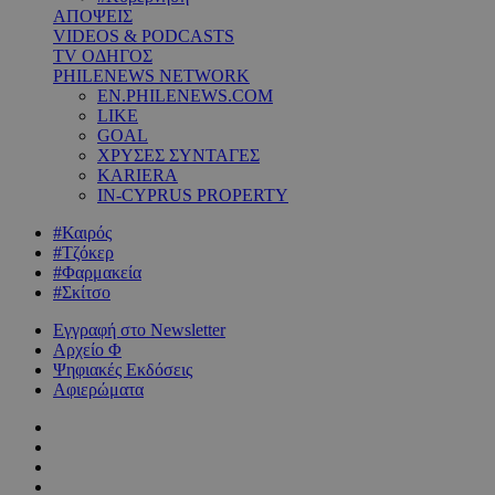
ΑΠΟΨΕΙΣ
VIDEOS & PODCASTS
TV ΟΔΗΓΟΣ
PHILENEWS NETWORK
EN.PHILENEWS.COM
LIKE
GOAL
ΧΡΥΣΕΣ ΣΥΝΤΑΓΕΣ
KARIERA
IN-CYPRUS PROPERTY
#Καιρός
#Τζόκερ
#Φαρμακεία
#Σκίτσο
Εγγραφή στο Newsletter
Αρχείο Φ
Ψηφιακές Εκδόσεις
Αφιερώματα