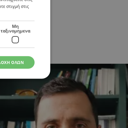
τε στιγμή στις
Μη
ταξινομημενα
ΔΟΧΗ ΟΛΩΝ