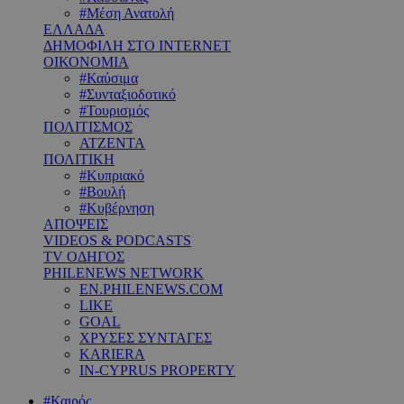
#Μέση Ανατολή
ΕΛΛΑΔΑ
ΔΗΜΟΦΙΛΗ ΣΤΟ INTERNET
ΟΙΚΟΝΟΜΙΑ
#Καύσιμα
#Συνταξιοδοτικό
#Τουρισμός
ΠΟΛΙΤΙΣΜΟΣ
ΑΤΖΕΝΤΑ
ΠΟΛΙΤΙΚΗ
#Κυπριακό
#Βουλή
#Κυβέρνηση
ΑΠΟΨΕΙΣ
VIDEOS & PODCASTS
TV ΟΔΗΓΟΣ
PHILENEWS NETWORK
EN.PHILENEWS.COM
LIKE
GOAL
ΧΡΥΣΕΣ ΣΥΝΤΑΓΕΣ
KARIERA
IN-CYPRUS PROPERTY
#Καιρός