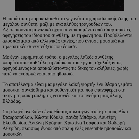
Η παράσταση παρακολουθεί τα γεγονότα της προσωπικής ζωής του
μεγάλου συνθέτη, μαζί με ένα πλήθος τραγουδιών του.
Αξιοποιούνται μοναδικά ηχητικά ντοκουμέντα από σπαρταριστές
αφηγήσεις του ίδιου του συνθέτη, με τη φωνή του. Προβάλλονται
αποσπάσματα από ελληνικές ταινίες, που έντυσε μουσικά και
τηλεοπτικές συνεντεύξεις που έδωσε.
Με έναν ευρηματικό τρόπο, ο μεγάλος λαϊκός συνθέτης
«παρίσταται» καθ’ όλη τη διάρκεια του έργου, σχολιάζοντας,
αφηγούμενος και αποκαλύπτοντας τις δικές του αλήθειες, χωρίς
ποτέ να ενσαρκώνεται από ηθοποιό.
Το αποτέλεσμα είναι μια μεγάλη λαϊκή γιορτή· ένα θέαμα γεμάτο
μουσική, συναίσθημα και αυθεντικότητα, που επαναφέρει στη
σκηνή τη λαϊκή αυλή, τις γειτονιές και το πνεύμα μιας άλλης
Ελλάδας.
Στη σκηνή ανεβαίνει ένας θίασος πρωταγωνιστών με τους Βίκυ
Σταυροπούλου, Κώστα Κόκλα, Δανάη Μπάρκα, Λευτέρη
Ελευθερίου, Αντώνη Κρόμπα, Χριστίνα Τσάφου και Θοδωρή
Αθερίδη, πλαισιωμένους από πολυμελές ensemble ηθοποιών και
μουσικών.