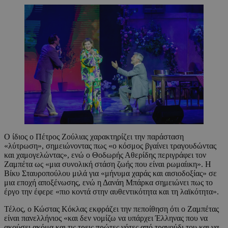
Ο ίδιος ο Πέτρος Ζούλιας χαρακτηρίζει την παράσταση
«λύτρωση», σημειώνοντας πως «ο κόσμος βγαίνει τραγουδώντας
και χαμογελώντας», ενώ ο Θοδωρής Αθερίδης περιγράφει τον
Ζαμπέτα ως «μια συνολική στάση ζωής που είναι ρωμαίικη». Η
Βίκυ Σταυροπούλου μιλά για «μήνυμα χαράς και αισιοδοξίας» σε
μια εποχή αποξένωσης, ενώ η Δανάη Μπάρκα σημειώνει πως το
έργο την έφερε «πιο κοντά στην αυθεντικότητα και τη λαϊκότητα».
Τέλος, ο Κώστας Κόκλας εκφράζει την πεποίθηση ότι ο Ζαμπέτας
είναι πανελλήνιος «και δεν νομίζω να υπάρχει Έλληνας που να
ακούσει ακόμα και τις τρεις πρώτες νότες από τραγούδι του και να