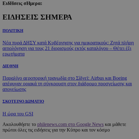
ΕιδΗσεις σΗμερα:
ΕΙΔΗΣΕΙΣ ΣΗΜΕΡΑ
ΠΟΛΙΤΙΚΗ
Νέα πυρά ΔΗΣΥ κατά Κυβέρνησης για ημικρατικούς: Ζητά πλήρη
αιτιολόγηση για τους 21 διορισμούς εκτός καταλόγου – Θέτει έξι
ερωτήματα
ΔΙΕΘΝΗ
Παραλίγο αεροπορική τραγωδία στο Σίδνεϊ: Airbus και Boeing
απέφυγαν οριακά τη σύγκρουση στον διάδρομο προσγείωσης και
απογείωσης
ΣΚΟΤΕΙΝΟ ΔΩΜΑΤΙΟ
Η ώρα του GSI
Ακολουθήστε το
philenews.com στο Google News
και μάθετε
πρώτοι όλες τις ειδήσεις για την Κύπρο και τον κόσμο