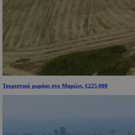
Τουριστικό χωράφι στο Μαρώνι, €225,000