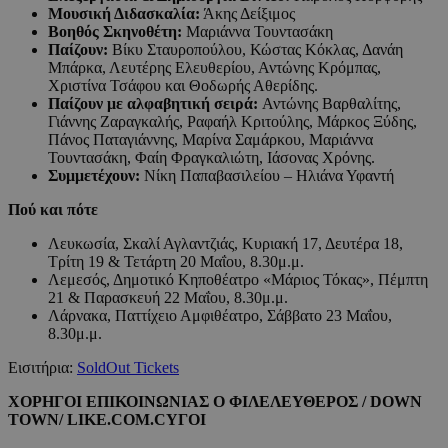
Μουσική Διδασκαλία:
Άκης Δείξιμος
Βοηθός Σκηνοθέτη:
Μαριάννα Τουντασάκη
Παίζουν:
Βίκυ Σταυροπούλου, Κώστας Κόκλας, Δανάη
Μπάρκα, Λευτέρης Ελευθερίου, Αντώνης Κρόμπας,
Χριστίνα Τσάφου και Θοδωρής Αθερίδης.
Παίζουν με αλφαβητική σειρά:
Αντώνης Βαρθαλίτης,
Γιάννης Ζαραγκαλής, Ραφαήλ Κριτούλης, Μάρκος Ξύδης,
Πάνος Παταγιάννης, Μαρίνα Σαμάρκου, Μαριάννα
Τουντασάκη, Φαίη Φραγκαλιώτη, Ιάσονας Χρόνης.
Συμμετέχουν:
Νίκη Παπαβασιλείου – Ηλιάνα Υφαντή
Πού και πότε
Λευκωσία, Σκαλί Αγλαντζιάς, Κυριακή 17, Δευτέρα 18,
Τρίτη 19 & Τετάρτη 20 Μαΐου, 8.30μ.μ.
Λεμεσός, Δημοτικό Κηποθέατρο «Μάριος Τόκας», Πέμπτη
21 & Παρασκευή 22 Μαΐου, 8.30μ.μ.
Λάρνακα, Παττίχειο Αμφιθέατρο, Σάββατο 23 Μαΐου,
8.30μ.μ.
Εισιτήρια:
SoldOut Tickets
ΧΟΡΗΓΟΙ ΕΠΙΚΟΙΝΩΝΙΑΣ Ο ΦΙΛΕΛΕΥΘΕΡΟΣ /
DOWN
TOWN
/
LIKE
.
COM
.
CY
ΓΟΙ