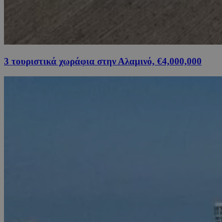
3 τουριστικά χωράφια στην Αλαμινό, €4,000,000