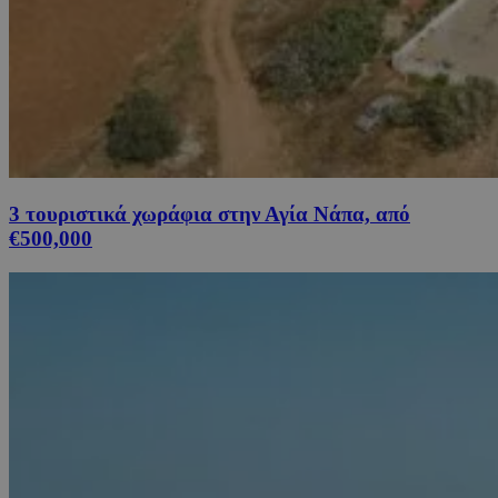
3 τουριστικά χωράφια στην Αγία Νάπα, από
€500,000