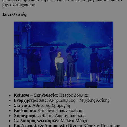
μην ανατριχιάσει».
Συντελεστές
Κείμενο – Σκηνοθεσία:
Πέτρος Ζούλιας
Ενορχηστρώσεις:
Άκης Δείξιμος – Μιχάλης Ασίκης
Σκηνικά:
Αθανασία Σμαραγδή
Κοστούμια:
Κατερίνα Παπανικολάου
Χορογραφίες:
Φώτης Διαμαντόπουλος
Σχεδιασμός Φωτισμών:
Μελίνα Μάσχα
Επεξεργασία & Δημιουργία Βίντεο:
Κάρολος Πορφύρης