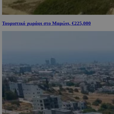
Τουριστικό χωράφι στο Μαρώνι, €225,000