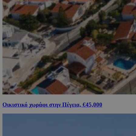
Οικιστικό χωράφι στην Πέγεια, €45,000