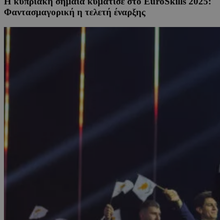
Η κυπριακή σημαία κυμάτισε στο EuroSkills 2025:
Φαντασμαγορική η τελετή έναρξης