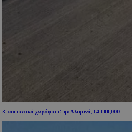
3 τουριστικά χωράφια στην Αλαμινό, €4,000,000