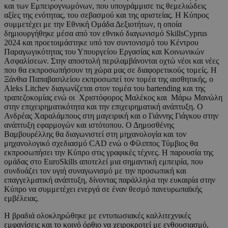
και των Εμπειρογνωμόνων, που υπογράμμισε τις θεμελιώδεις
αξίες της ενότητας, του σεβασμού και της αριστείας. Η Κύπρος
συμμετέχει με την Εθνική Ομάδα Δεξιοτήτων, η οποία
δημιουργήθηκε μέσα από τον εθνικό διαγωνισμό SkillsCyprus
2024 και προετοιμάστηκε υπό τον συντονισμό του Κέντρου
Παραγωγικότητας του Υπουργείου Εργασίας και Κοινωνικών
Ασφαλίσεων. Στην αποστολή περιλαμβάνονται οχτώ νέοι και νέες
που θα εκπροσωπήσουν τη χώρα μας σε διαφορετικούς τομείς. Η
Ξάνθια Παπαβασιλείου εκπροσωπεί τον τομέα της αισθητικής, ο
Aleks Litchev διαγωνίζεται στον τομέα του bartending και της
τραπεζοκομίας ενώ οι Χριστόφορος Μαλέκος και Μάρω Μανώλη
στην επιχειρηματικότητα και την επιχειρηματική ανάπτυξη. Ο
Ανδρέας Χαραλάμπους στη μαγειρική και ο Γιάννης Γιάγκου στην
ανάπτυξη εφαρμογών και ιστότοπου. Ο Δημοσθένης
Βαμβουρέλλης θα διαγωνιστεί στη μηχανολογία και τον
μηχανολογικό σχεδιασμό CAD ενώ ο Φίλιππος Τύμβιος θα
εκπροσωπήσει την Κύπρο στις γραφικές τέχνες. Η παρουσία της
ομάδας στο EuroSkills αποτελεί μια σημαντική εμπειρία, που
συνδυάζει τον υγιή συναγωνισμό με την προσωπική και
επαγγελματική ανάπτυξη, δίνοντας παράλληλα την ευκαιρία στην
Κύπρο να συμμετέχει ενεργά σε έναν θεσμό πανευρωπαϊκής
εμβέλειας.
Η βραδιά ολοκληρώθηκε με εντυπωσιακές καλλιτεχνικές
εμφανίσεις και το κοινό όρθιο να χειροκροτεί με ενθουσιασμό,