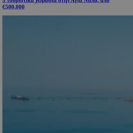
3 τουριστικά χωράφια στην Αγία Νάπα, από
€500,000