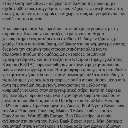
«Παρέλαση των Εθνών» υπήρξε το επίκεντρο της βραδιάς, με
σχεδόν 600 νέους επαγγελματίες από 32 χώρες να ανεβαίνουν στη
σκηνή, κρατώντας τις σημαίες των χωρών τους και γνωρίζοντας την
αποθέωση του κοινού.
Η κυπριακή αποστολή παρέλασε με ιδιαίτερη περηφάνια, με τη
σημαία της Κύπρου να κυματίζει, κερδίζοντας το θερμό
χειροκρότημα ενός κατάμεστου σταδίου. Οι διαγωνιζόμενοι, με
χαμόγελο και αυτοπεποίθηση, ανέβηκαν στη σκηνή, φανερώνοντας
όχι μόνο την ατομική τους αποφασιστικότητα αλλά και το
συλλογικό πνεύμα της ομάδας. Στις κερκίδες, οι Εθνικοί
Εμπειρογνώμονες και τα στελέχη του Κέντρου Παραγωγικότητας
Κύπρου (ΚΕΠΑ) παρακολούθησαν με συγκίνηση την παρουσία
των νεαρών επαγγελματιών. Η ατμόσφαιρα ήταν γεμάτη αισιοδοξία
για την επιτυχή πορεία τους στον διαγωνισμό, αλλά και ελπίδα για
τις πολύτιμες γνώσεις και εμπειρίες που θα αποκομίσουν μέσα από
αυτή τη μοναδική συμμετοχή, ενισχύοντας το μέλλον της
κυπριακής νεολαίας στον επαγγελματικό στίβο. Κατά τη διάρκεια
της τελετής, οι προσκεκλημένοι είχαν την ευκαιρία να ακούσουν
μηνύματα αισιοδοξίας από τον Πρόεδρο του EuroSkills Herning
2025 και πρώην Πρωθυπουργό της Δανίας, Poul Nyrup Rasmussen,
τον Δανό Υπουργό Παιδείας, Mattias Tesfaye, καθώς και τον
Πρόεδρο του WorldSkills Europe, Ben Blackledge, οι οποίοι
ανέβηκαν στη σκηνή του Jyske Bank Boxen Arena. Μια ιδιαίτερα
σημαντική στιγμή αποτέλεσε η Ορκωμοσία των Διαγωνιζόμενων