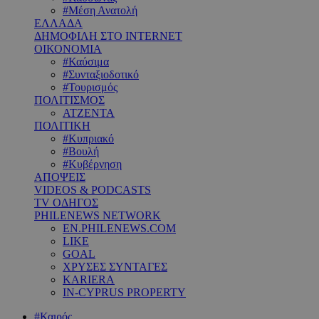
#Μέση Ανατολή
ΕΛΛΑΔΑ
ΔΗΜΟΦΙΛΗ ΣΤΟ INTERNET
ΟΙΚΟΝΟΜΙΑ
#Καύσιμα
#Συνταξιοδοτικό
#Τουρισμός
ΠΟΛΙΤΙΣΜΟΣ
ΑΤΖΕΝΤΑ
ΠΟΛΙΤΙΚΗ
#Κυπριακό
#Βουλή
#Κυβέρνηση
ΑΠΟΨΕΙΣ
VIDEOS & PODCASTS
TV ΟΔΗΓΟΣ
PHILENEWS NETWORK
EN.PHILENEWS.COM
LIKE
GOAL
ΧΡΥΣΕΣ ΣΥΝΤΑΓΕΣ
KARIERA
IN-CYPRUS PROPERTY
#Καιρός