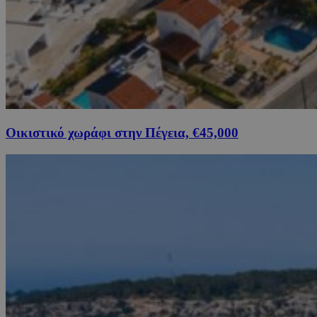
Οικιστικό χωράφι στην Πέγεια, €45,000