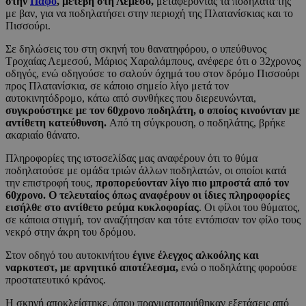
στην
Πάφο
, μετέβη στη Λεμεσό,
μεταφέροντας τα ποδήλατά της
με βαν, για να ποδηλατήσει στην περιοχή της Πλατανίσκιας και το
Πισσούρι.
Σε δηλώσεις του στη σκηνή του θανατηφόρου, ο υπεύθυνος
Τροχαίας Λεμεσού, Μάριος Χαραλάμπους, ανέφερε ότι ο 32χρονος
οδηγός, ενώ οδηγούσε το σαλούν όχημά του στον δρόμο Πισσούρι
προς Πλατανίσκια, σε κάποιο σημείο λίγο μετά τον
αυτοκινητόδρομο, κάτω από συνθήκες που διερευνώνται,
συγκρούστηκε με τον 60χρονο ποδηλάτη, ο οποίος κινούνταν με
αντίθετη κατεύθυνση.
Από τη σύγκρουση, ο ποδηλάτης, βρήκε
ακαριαίο θάνατο.
Πληροφορίες της ιστοσελίδας μας αναφέρουν ότι το θύμα
ποδηλατούσε με ομάδα τριών άλλων ποδηλατών, οι οποίοι κατά
την επιστροφή τους,
προπορεύονταν λίγο πιο μπροστά από τον
60χρονο. O τελευταίος όπως αναφέρουν οι ίδιες πληροφορίες
εισήλθε στο αντίθετο ρεύμα κυκλοφορίας
. Οι φίλοι του θύματος,
σε κάποια στιγμή, τον αναζήτησαν και τότε εντόπισαν τον φίλο τους
νεκρό στην άκρη του δρόμου.
Στον οδηγό του αυτοκινήτου
έγινε έλεγχος αλκοόλης και
ναρκοτεστ, με αρνητικό αποτέλεσμα,
ενώ ο ποδηλάτης φορούσε
προστατευτικό κράνος.
Η σκηνή αποκλείστηκε, όπου πραγματοποιήθηκαν εξετάσεις από