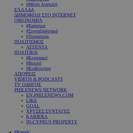
#Μέση Ανατολή
ΕΛΛΑΔΑ
ΔΗΜΟΦΙΛΗ ΣΤΟ INTERNET
ΟΙΚΟΝΟΜΙΑ
#Καύσιμα
#Συνταξιοδοτικό
#Τουρισμός
ΠΟΛΙΤΙΣΜΟΣ
ΑΤΖΕΝΤΑ
ΠΟΛΙΤΙΚΗ
#Κυπριακό
#Βουλή
#Κυβέρνηση
ΑΠΟΨΕΙΣ
VIDEOS & PODCASTS
TV ΟΔΗΓΟΣ
PHILENEWS NETWORK
EN.PHILENEWS.COM
LIKE
GOAL
ΧΡΥΣΕΣ ΣΥΝΤΑΓΕΣ
KARIERA
IN-CYPRUS PROPERTY
#Καιρός