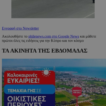
Εγγραφή στο Newsletter
Ακολουθήστε το
philenews.com στο Google News
και μάθετε
πρώτοι όλες τις ειδήσεις για την Κύπρο και τον κόσμο
ΤΑ ΑΚΙΝΗΤΑ ΤΗΣ ΕΒΔΟΜΑΔΑΣ