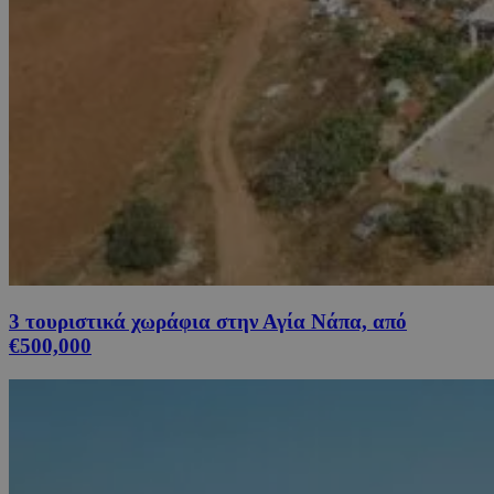
3 τουριστικά χωράφια στην Αγία Νάπα, από
€500,000