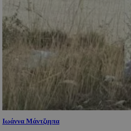
Ιωάννα Μάντζιηπα