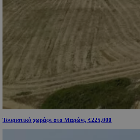
Τουριστικό χωράφι στο Μαρώνι, €225,000