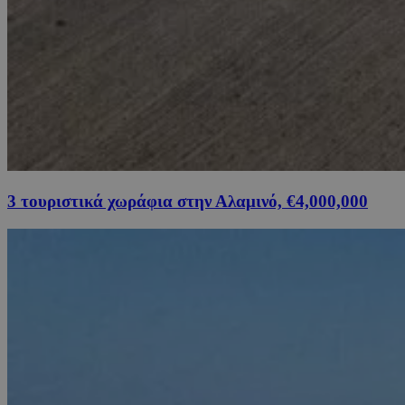
3 τουριστικά χωράφια στην Αλαμινό, €4,000,000