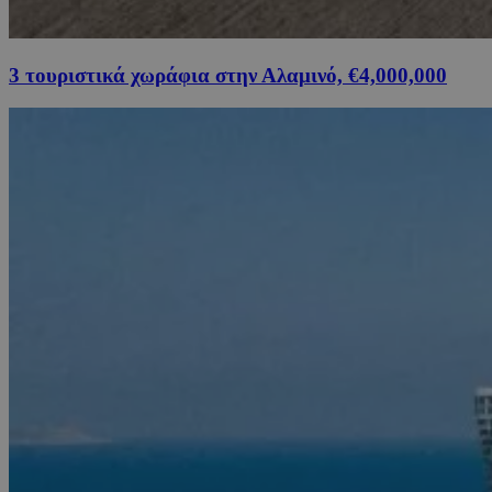
3 τουριστικά χωράφια στην Αλαμινό, €4,000,000