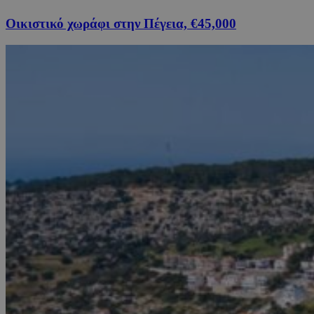
Οικιστικό χωράφι στην Πέγεια, €45,000