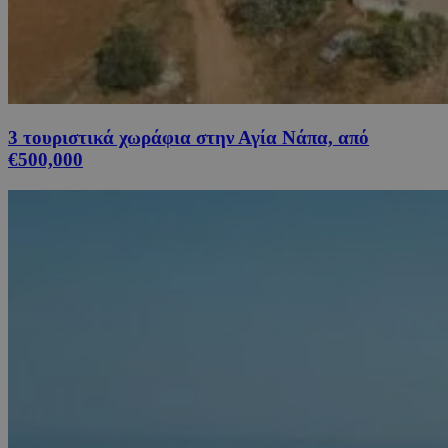
3 τουριστικά χωράφια στην Αγία Νάπα, από
€500,000