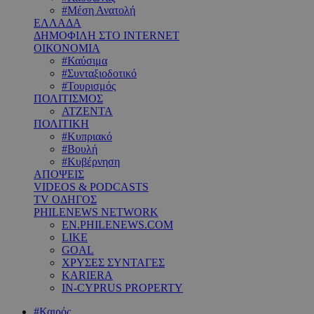
#Μέση Ανατολή
ΕΛΛΑΔΑ
ΔΗΜΟΦΙΛΗ ΣΤΟ INTERNET
ΟΙΚΟΝΟΜΙΑ
#Καύσιμα
#Συνταξιοδοτικό
#Τουρισμός
ΠΟΛΙΤΙΣΜΟΣ
ΑΤΖΕΝΤΑ
ΠΟΛΙΤΙΚΗ
#Κυπριακό
#Βουλή
#Κυβέρνηση
ΑΠΟΨΕΙΣ
VIDEOS & PODCASTS
TV ΟΔΗΓΟΣ
PHILENEWS NETWORK
EN.PHILENEWS.COM
LIKE
GOAL
ΧΡΥΣΕΣ ΣΥΝΤΑΓΕΣ
KARIERA
IN-CYPRUS PROPERTY
#Καιρός