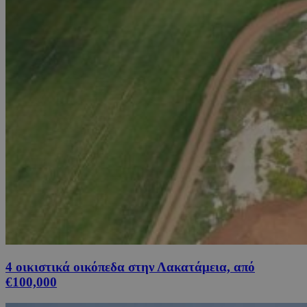
4 οικιστικά οικόπεδα στην Λακατάμεια, από
€100,000