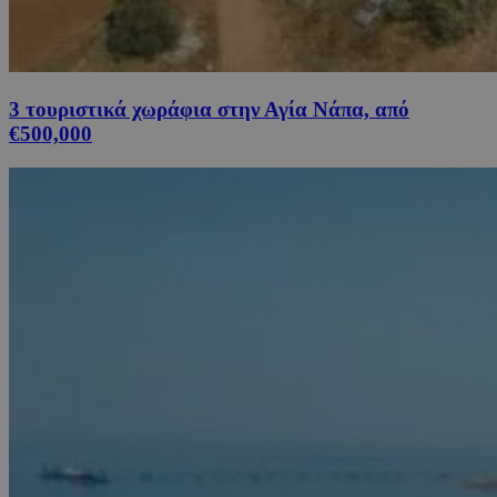
3 τουριστικά χωράφια στην Αγία Νάπα, από
€500,000