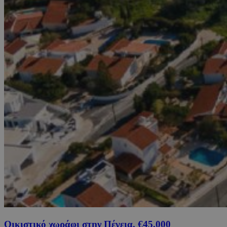
Οικιστικό χωράφι στην Πέγεια, €45,000