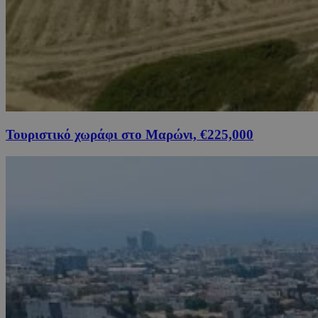
Τουριστικό χωράφι στο Μαρώνι, €225,000