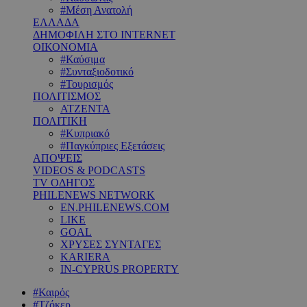
#Μέση Ανατολή
ΕΛΛΑΔΑ
ΔΗΜΟΦΙΛΗ ΣΤΟ INTERNET
ΟΙΚΟΝΟΜΙΑ
#Καύσιμα
#Συνταξιοδοτικό
#Τουρισμός
ΠΟΛΙΤΙΣΜΟΣ
ΑΤΖΕΝΤΑ
ΠΟΛΙΤΙΚΗ
#Κυπριακό
#Παγκύπριες Εξετάσεις
ΑΠΟΨΕΙΣ
VIDEOS & PODCASTS
TV ΟΔΗΓΟΣ
PHILENEWS NETWORK
EN.PHILENEWS.COM
LIKE
GOAL
ΧΡΥΣΕΣ ΣΥΝΤΑΓΕΣ
KARIERA
IN-CYPRUS PROPERTY
#Καιρός
#Τζόκερ