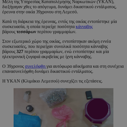
Μέλη της Υπηρεσίας Καταπολέμησης Ναρκωτικών (ΥΚΑΝ),
διεξήγαγαν χθες το απόγευμα, δυνάμει δικαστικού εντάλματος,
έρευνα στην οικία 39χρονου στη Λεμεσό.
Κατά τη διάρκεια της έρευνας, εντός της οικίας εντοπίστηκε μία
συσκευασία, η οποία περιείχε ποσότητα
κάνναβης
βάρους
τεσσάρων
περίπου γραμμαρίων.
Στον εξωτερικό χώρο της οικίας, εντοπίστηκαν ακόμη εννέα
συσκευασίες, που περιείχαν συνολικά ποσότητα κάνναβης
βάρους
327
περίπου γραμμαρίων, ενώ εντοπίστηκε και μία
ηλεκτρονική ζυγαριά ακριβείας με ίχνη κάνναβης.
Ο 39χρονος
συνελήφθη
για αυτόφωρα αδικήματα και στη συνέχεια
επανασυνελήφθη δυνάμει δικαστικού εντάλματος.
Η ΥΚΑΝ (Κλιμάκιο Λεμεσού) συνεχίζει τις εξετάσεις.