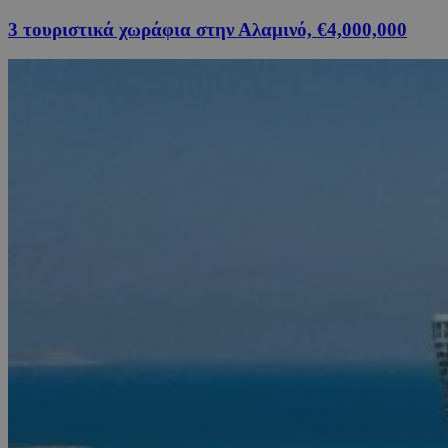
3 τουριστικά χωράφια στην Αλαμινό, €4,000,000