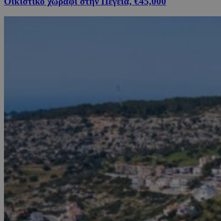
Οικιστικό χωράφι στην Πέγεια, €45,000