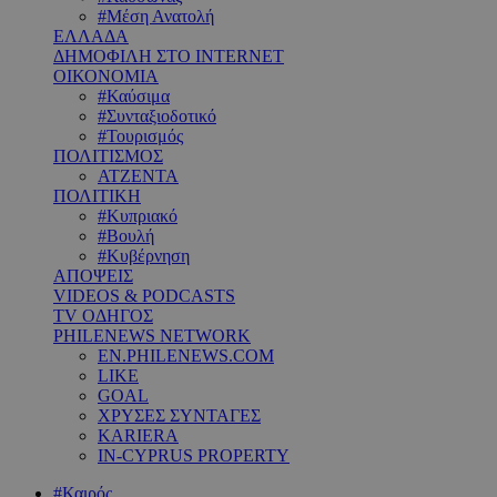
#Μέση Ανατολή
ΕΛΛΑΔΑ
ΔΗΜΟΦΙΛΗ ΣΤΟ INTERNET
ΟΙΚΟΝΟΜΙΑ
#Καύσιμα
#Συνταξιοδοτικό
#Τουρισμός
ΠΟΛΙΤΙΣΜΟΣ
ΑΤΖΕΝΤΑ
ΠΟΛΙΤΙΚΗ
#Κυπριακό
#Βουλή
#Κυβέρνηση
ΑΠΟΨΕΙΣ
VIDEOS & PODCASTS
TV ΟΔΗΓΟΣ
PHILENEWS NETWORK
EN.PHILENEWS.COM
LIKE
GOAL
ΧΡΥΣΕΣ ΣΥΝΤΑΓΕΣ
KARIERA
IN-CYPRUS PROPERTY
#Καιρός