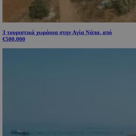
3 τουριστικά χωράφια στην Αγία Νάπα, από
€500,000