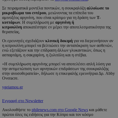
Σε πειραματικά μοντέλα ποντικών, η σουκραλόζη
αλλοίωσε το
μικροβίωμα του εντέρου
, μειώνοντας τα επίπεδα του
αμινοξέος αργινίνη, που είναι κρίσιμο για τη δράση των
Τ-
κυττάρων
. Η συμπλήρωση με
αργινίνη ή
κιτρουλίνη
αποκατέστησε εν μέρει την αποτελεσματικότητα της
θεραπείας.
Οι ερευνητές σχεδιάζουν
κλινική δοκιμή
για να διερευνήσουν αν
η κιτρουλίνη μπορεί να βελτιώσει την ανταπόκριση των ασθενών,
ενώ εξετάζουν και την επίδραση άλλων γλυκαντικών, όπως η
ασπαρτάμη, η σακχαρίνη, η ξυλιτόλη και η στέβια.
«Η συμπλήρωση αργινίνης μπορεί να αποτελέσει απλή λύση για
την αντιμετώπιση των αρνητικών επιδράσεων της σουκραλόζης
στην ανοσοθεραπεία», δήλωσε η επικεφαλής ερευνήτρια Δρ. Abby
Overacre.
ygeiamou.gr
Εγγραφή στο Newsletter
Ακολουθήστε το
philenews.com στο Google News
και μάθετε
πρώτοι όλες τις ειδήσεις για την Κύπρο και τον κόσμο