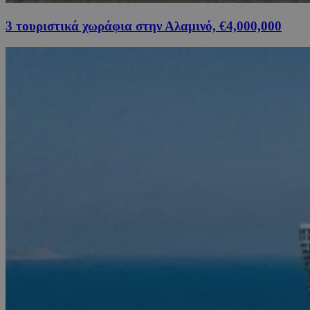
3 τουριστικά χωράφια στην Αλαμινό, €4,000,000