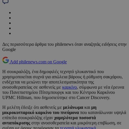
Δες περισσότερα άρθρα του philenews όταν αναζητάς ειδήσεις στην
Google
Add philenews.com on Google
Η σουκραλόζη, ένα δημοφιλές τεχνητό γλυκαντικό που
χρησιμοποιείται συχνά για απώλεια βάρους ή ρύθμιση σακχάρου,
ενδέχεται να μειώνει την αποτελεσματικότητα της
ανοσοθεραπείας σε ασθενείς με
καρκίνο
, σύμφωνα με νέα έρευνα
του Πανεπιστημίου Πίτσμπουργκ και του Κέντρου Καρκίνου
UPMC Hillman, που δημοσιεύτηκε στο Cancer Discovery.
Η μελέτη έδειξε ότι ασθενείς με
μελάνωμα
και
μη
μικροκυτταρικό καρκίνο του πνεύμονα
που κατανάλωναν υψηλά
επίπεδα σουκραλόζης είχαν
χαμηλότερα ποσοστά
ανταπόκρισης
στην ανοσοθεραπεία και μικρότερη επιβίωση, σε
σχέση με όσους περιόρισαν τα
τεχνητά γλυκαντικά
.