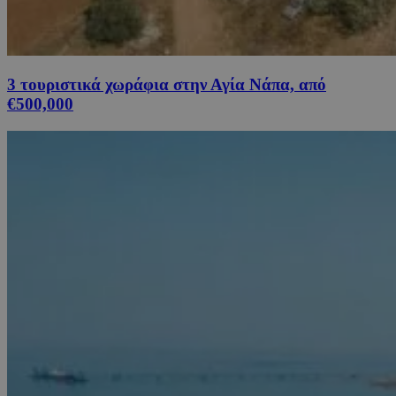
3 τουριστικά χωράφια στην Αγία Νάπα, από
€500,000