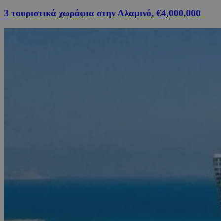
3 τουριστικά χωράφια στην Αλαμινό, €4,000,000