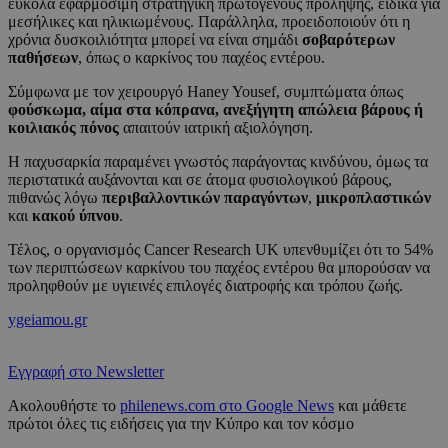
εύκολα εφαρμόσιμη στρατηγική πρωτογενούς πρόληψης, ειδικά για
μεσήλικες και ηλικιωμένους. Παράλληλα, προειδοποιούν ότι η
χρόνια δυσκοιλιότητα μπορεί να είναι σημάδι
σοβαρότερων
παθήσεων
, όπως ο καρκίνος του παχέος εντέρου.
Σύμφωνα με τον χειρουργό Haney Yousef, συμπτώματα όπως
φούσκωμα, αίμα στα κόπρανα, ανεξήγητη απώλεια βάρους ή
κοιλιακός πόνος
απαιτούν ιατρική αξιολόγηση.
Η παχυσαρκία παραμένει γνωστός παράγοντας κινδύνου, όμως τα
περιστατικά αυξάνονται και σε άτομα φυσιολογικού βάρους,
πιθανώς λόγω
περιβαλλοντικών παραγόντων
,
μικροπλαστικών
και
κακού ύπνου
.
Τέλος, ο οργανισμός Cancer Research UK υπενθυμίζει ότι το 54%
των περιπτώσεων καρκίνου του παχέος εντέρου θα μπορούσαν να
προληφθούν με υγιεινές επιλογές διατροφής και τρόπου ζωής.
ygeiamou.gr
Εγγραφή στο Newsletter
Ακολουθήστε το
philenews.com στο Google News
και μάθετε
πρώτοι όλες τις ειδήσεις για την Κύπρο και τον κόσμο