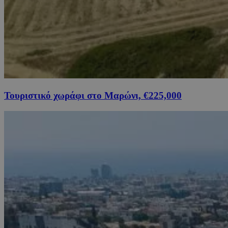
Τουριστικό χωράφι στο Μαρώνι, €225,000