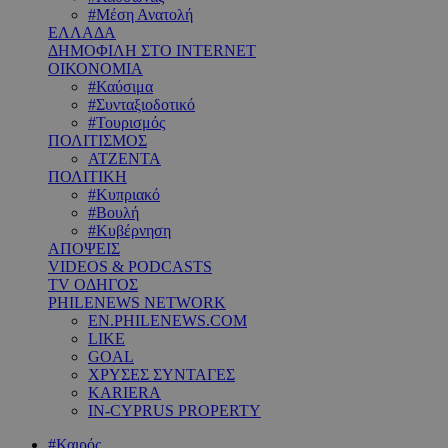
#Μέση Ανατολή
ΕΛΛΑΔΑ
ΔΗΜΟΦΙΛΗ ΣΤΟ INTERNET
ΟΙΚΟΝΟΜΙΑ
#Καύσιμα
#Συνταξιοδοτικό
#Τουρισμός
ΠΟΛΙΤΙΣΜΟΣ
ΑΤΖΕΝΤΑ
ΠΟΛΙΤΙΚΗ
#Κυπριακό
#Βουλή
#Κυβέρνηση
ΑΠΟΨΕΙΣ
VIDEOS & PODCASTS
TV ΟΔΗΓΟΣ
PHILENEWS NETWORK
EN.PHILENEWS.COM
LIKE
GOAL
ΧΡΥΣΕΣ ΣΥΝΤΑΓΕΣ
KARIERA
IN-CYPRUS PROPERTY
#Καιρός