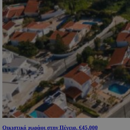
Οικιστικό χωράφι στην Πέγεια, €45,000