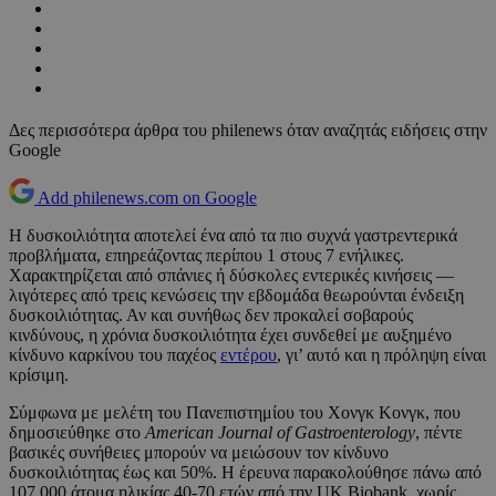
Δες περισσότερα άρθρα του philenews όταν αναζητάς ειδήσεις στην
Google
Add philenews.com on Google
Η δυσκοιλιότητα αποτελεί ένα από τα πιο συχνά γαστρεντερικά
προβλήματα, επηρεάζοντας περίπου 1 στους 7 ενήλικες.
Χαρακτηρίζεται από σπάνιες ή δύσκολες εντερικές κινήσεις —
λιγότερες από τρεις κενώσεις την εβδομάδα θεωρούνται ένδειξη
δυσκοιλιότητας. Αν και συνήθως δεν προκαλεί σοβαρούς
κινδύνους, η χρόνια δυσκοιλιότητα έχει συνδεθεί με αυξημένο
κίνδυνο καρκίνου του παχέος
εντέρου
, γι’ αυτό και η πρόληψη είναι
κρίσιμη.
Σύμφωνα με μελέτη του Πανεπιστημίου του Χονγκ Κονγκ, που
δημοσιεύθηκε στο
American Journal of Gastroenterology
, πέντε
βασικές συνήθειες μπορούν να μειώσουν τον κίνδυνο
δυσκοιλιότητας έως και 50%. Η έρευνα παρακολούθησε πάνω από
107.000 άτομα ηλικίας 40-70 ετών από την UK Biobank, χωρίς