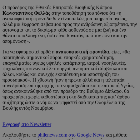
Ο πρόεδρος της Εθνικής Επιτροπής Βιοηθικής Κύπρου
Κωνσταντίνος Φελλάς
στην τοποθέτηση του τόνισε ότι «η
ανακουφιστική φροντίδα δεν είναι απλώς μια υπηρεσία υγείας,
αλλά μια έκφραση σεβασμού προς την ανθρώπινη αξιοπρέπεια, την
αυτονομία καί το δικαίωμα κάθε ασθενούς σε μια ζωή και ένα
θάνατο απαλλαγμένο, όσο είναι δυνατόν, από τον πόνο και την
απομόνωση».
Για να εφαρμοστεί ορθά η
ανακουφιστική φροντίδα
, είπε, «θα
απαιτηθούν σημαντικοί πόροι: επαρκής χρηματοδότηση,
επαγγελματίες υγείας υψηλής κατάρτισης, ιατροί, νοσηλευτές,
ψυχολόγοι, κοινωνικοί λειτουργοί, πνευματικοί σύμβουλοι και
άλλοι, καθώς και συνεχής εκπαίδευση και υποστήριξη του
προσωπικού». Η χθεσινή ήταν η πρώτη αλλά και η τελευταία
συνεδρίαση επί της αρχής του νομοσχεδίου και η επιτροπή Υγείας,
όπως ανακοινώθηκε από τον πρόεδρο της Ευθύμιο Δίπλαρο, θα
προχωρήσει χωρίς καθυστέρηση στη διαδικασία της κατ’ άρθρο
συζήτησης ώστε ο νόμος να ψηφιστεί από την Ολομέλεια της
Βουλής εντός Νοεμβρίου.
Εγγραφή στο Newsletter
Ακολουθήστε το
philenews.com στο Google News
και μάθετε