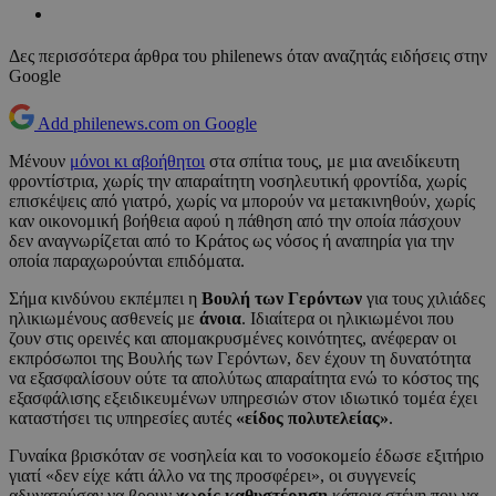
Δες περισσότερα άρθρα του philenews όταν αναζητάς ειδήσεις στην
Google
Add philenews.com on Google
Μένουν
μόνοι κι αβοήθητοι
στα σπίτια τους, με μια ανειδίκευτη
φροντίστρια, χωρίς την απαραίτητη νοσηλευτική φροντίδα, χωρίς
επισκέψεις από γιατρό, χωρίς να μπορούν να μετακινηθούν, χωρίς
καν οικονομική βοήθεια αφού η πάθηση από την οποία πάσχουν
δεν αναγνωρίζεται από το Κράτος ως νόσος ή αναπηρία για την
οποία παραχωρούνται επιδόματα.
Σήμα κινδύνου εκπέμπει η
Βουλή των Γερόντων
για τους χιλιάδες
ηλικιωμένους ασθενείς με
άνοια
. Ιδιαίτερα οι ηλικιωμένοι που
ζουν στις ορεινές και απομακρυσμένες κοινότητες, ανέφεραν οι
εκπρόσωποι της Βουλής των Γερόντων, δεν έχουν τη δυνατότητα
να εξασφαλίσουν ούτε τα απολύτως απαραίτητα ενώ το κόστος της
εξασφάλισης εξειδικευμένων υπηρεσιών στον ιδιωτικό τομέα έχει
καταστήσει τις υπηρεσίες αυτές
«είδος πολυτελείας»
.
Γυναίκα βρισκόταν σε νοσηλεία και το νοσοκομείο έδωσε εξιτήριο
γιατί «δεν είχε κάτι άλλο να της προσφέρει», οι συγγενείς
αδυνατούσαν να βρουν
χωρίς καθυστέρηση
κάποια στέγη που να