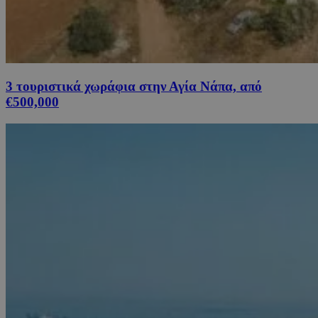
3 τουριστικά χωράφια στην Αγία Νάπα, από
€500,000