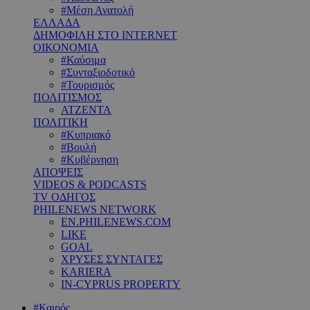
#Μέση Ανατολή
ΕΛΛΑΔΑ
ΔΗΜΟΦΙΛΗ ΣΤΟ INTERNET
ΟΙΚΟΝΟΜΙΑ
#Καύσιμα
#Συνταξιοδοτικό
#Τουρισμός
ΠΟΛΙΤΙΣΜΟΣ
ΑΤΖΕΝΤΑ
ΠΟΛΙΤΙΚΗ
#Κυπριακό
#Βουλή
#Κυβέρνηση
ΑΠΟΨΕΙΣ
VIDEOS & PODCASTS
TV ΟΔΗΓΟΣ
PHILENEWS NETWORK
EN.PHILENEWS.COM
LIKE
GOAL
ΧΡΥΣΕΣ ΣΥΝΤΑΓΕΣ
KARIERA
IN-CYPRUS PROPERTY
#Καιρός