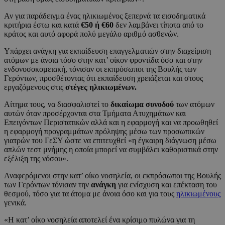
Αν για παράδειγμα ένας ηλικιωμένος ξεπερνά τα εισοδηματικά
κριτήρια έστω και κατά
€50 ή €60
δεν λαμβάνει τίποτα από το
κράτος και αυτό αφορά πολύ μεγάλο αριθμό ασθενών.
Υπάρχει ανάγκη για εκπαίδευση επαγγελματιών στην διαχείριση
ατόμων με άνοια τόσο στην κατ’ οίκον φροντίδα όσο και στην
ενδονοσοκομειακή, τόνισαν οι εκπρόσωποι της Βουλής των
Γερόντων, προσθέτοντας ότι εκπαίδευση χρειάζεται και στους
εργαζόμενους στις
στέγες ηλικιωμένων.
Αίτημα τους, να διασφαλιστεί το
δικαίωμα συνοδού
των ατόμων
αυτών όταν προσέρχονται στα Τμήματα Ατυχημάτων και
Επειγόντων Περιστατικών αλλά και η εφαρμογή και να προωθηθεί
η εφαρμογή προγραμμάτων πρόληψης μέσω των προσωπικών
γιατρών του ΓεΣΥ ώστε να επιτευχθεί «η έγκαιρη διάγνωση μέσω
απλών τεστ μνήμης η οποία μπορεί να συμβάλει καθοριστικά στην
εξέλιξη της νόσου».
Αναφερόμενοι στην κατ’ οίκο νοσηλεία, οι εκπρόσωποι της Βουλής
των Γερόντων τόνισαν την
ανάγκη
για ενίσχυση και επέκταση του
θεσμού, τόσο για τα άτομα με άνοια όσο και για τους
ηλικιωμένους
γενικά.
«Η κατ’ οίκο νοσηλεία αποτελεί ένα κρίσιμο πυλώνα για τη