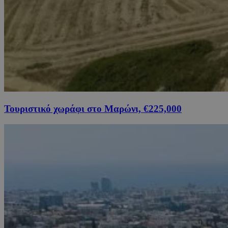
Τουριστικό χωράφι στο Μαρώνι, €225,000