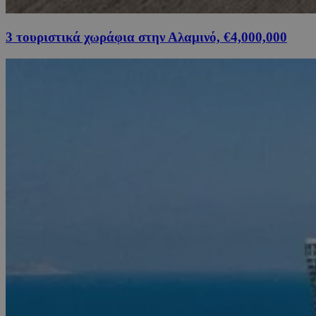
3 τουριστικά χωράφια στην Αλαμινό, €4,000,000