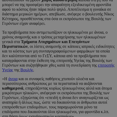
μπορεί να της προσφέρει την απαραίτητη εξειδικευμένη φροντίδα
αφού το κόστος ήταν πάρα πολύ ψηλό. Αποτέλεσμα η γυναίκα σε
διάστημα μερικών ημέρων, απεβίωσε, ανέφερε ο βουλευτής Νίκος
Κέττηρος, προσθέτοντας στα όσα οι εκπρόσωποι της Βουλής των
Γερόντων είχαν αναφέρει.
Τα προβλήματα που αντιμετωπίζουν οι ηλικιωμένοι με άνοια, ο
χρόνος αναμονής και ο τρόπος μεταχείρισης των ηλικιωμένων
γενικά στα
Τμήματα Ατυχημάτων και Επειγόντων
Περιστατικών
, οι λίστες αναμονής σε κάποιες ιατρικές ειδικότητες
και το κόστος των μη συνταγογραφούμενων φαρμάκων τα οποία
δεν καλύπτονται από το ΓεΣΥ, κάποια από τα προβλήματα που
καταγράφονται στην έκθεση της επιτροπής Υγείας της Βουλής των
Γερόντων και συζητήθηκαν χθες κατά τη συνεδρίαση της
επιτροπής
Υγείας
της
Βουλής
.
«Η
άνοια
και οι συναφείς παθήσεις χτυπούν ολοένα και
περισσότερους ανθρώπους με τα περιστατικά να αυξάνονται
καθημερινά
, επηρεάζοντας κυρίως ηλικιωμένους αλλά και άτομα
μικρότερων ηλικιών», ανέφεραν οι εκπρόσωποι της Βουλής των
Γερόντων, εξηγώντας ότι «επειδή η άνοια δεν αναγνωρίζεται ως
αναπηρία ή άλλως πως, ώστε να δικαιούνται οι άνθρωποι αυτοί
επιπρόσθετων επιδομάτων, τους παραχωρούνται μόνο τα
επιδόματα που δικαιούνται όλοι ηλικιωμένοι, για φροντίδα κ.λπ.
στη βάση όμως εισοδηματικών κριτηρίων».