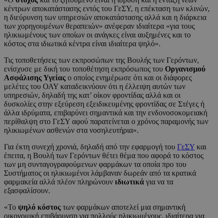
κέντρων αποκατάστασης εντός του ΓεΣΥ, η επέκταση των κλινών,
η διεύρυνση των υπηρεσιών αποκατάστασης αλλά και η διάρκεια
των χορηγουμένων θεραπειών» ανέφεραν ιδιαίτερα «για τους
ηλικιωμένους των οποίων οι ανάγκες είναι αυξημένες και το
κόστος στα ιδιωτικά κέντρα είναι ιδιαίτερα ψηλό».
Τις τοποθετήσεις των εκπροσώπων της Βουλής των Γερόντων,
ενίσχυσε με δική του τοποθέτηση εκπρόσωπος του
Οργανισμού
Ασφάλισης Υγείας
ο οποίος ενημέρωσε ότι και οι διάφορες
μελέτες του ΟΑΥ καταδεικνύουν ότι η έλλειψη αυτών των
υπηρεσιών, δηλαδή της κατ’ οίκον φροντίδας αλλά και οι
δυσκολίες στην εξεύρεση εξειδικευμένης φροντίδας σε Στέγες ή
άλλα ιδρύματα, επιβαρύνει σημαντικά και την ενδονοσοκομειακή
περίθαλψη στο ΓεΣΥ αφού παρατείνεται ο χρόνος παραμονής των
ηλικιωμένων ασθενών στα νοσηλευτήρια».
Για έκτη συνεχή χρονιά, δηλαδή από την εφαρμογή του
ΓεΣΥ
και
έπειτα, η Βουλή των Γερόντων θέτει θέμα που αφορά το κόστος
των μη συνταγογραφούμενων φαρμάκων τα οποία προ του
Συστήματος οι ηλικιωμένοι λάμβαναν δωρεάν από τα κρατικά
φαρμακεία αλλά πλέον πληρώνουν
ιδιωτικά
για να τα
εξασφαλίσουν.
«Το
ψηλό κόστος
των φαρμάκων αποτελεί μια σημαντική
οικονομική επιβάρυνση για πολλούς ηλικιωμένους, ιδιαίτερα για