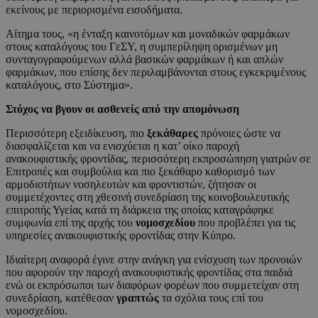
εκείνους με περιορισμένα εισοδήματα.
Αίτημα τους, «η ένταξη καινοτόμων και μοναδικών φαρμάκων
στους καταλόγους του ΓεΣΥ, η συμπερίληψη ορισμένων μη
συνταγογραφούμενων αλλά βασικών φαρμάκων ή και απλών
φαρμάκων, που επίσης δεν περιλαμβάνονται στους εγκεκριμένους
καταλόγους, στο Σύστημα».
Στόχος να βγουν οι ασθενείς από την απομόνωση
Περισσότερη εξειδίκευση, πιο
ξεκάθαρες
πρόνοιες ώστε να
διασφαλίζεται και να ενισχύεται η κατ’ οίκο παροχή
ανακουφιστικής φροντίδας, περισσότερη εκπροσώπηση γιατρών σε
Επιτροπές και συμβούλια και πιο ξεκάθαρο καθορισμό των
αρμοδιοτήτων νοσηλευτών και φροντιστών, ζήτησαν οι
συμμετέχοντες στη χθεσινή συνεδρίαση της κοινοβουλευτικής
επιτροπής Υγείας κατά τη διάρκεια της οποίας καταγράφηκε
συμφωνία επί της αρχής του
νομοσχεδίου
που προβλέπει για τις
υπηρεσίες ανακουφιστικής φροντίδας στην Κύπρο.
Ιδιαίτερη αναφορά έγινε στην ανάγκη για ενίσχυση των προνοιών
που αφορούν την παροχή ανακουφιστικής φροντίδας στα παιδιά
ενώ οι εκπρόσωποι των διαφόρων φορέων που συμμετείχαν στη
συνεδρίαση, κατέθεσαν
γραπτώς
τα σχόλια τους επί του
νομοσχεδίου.