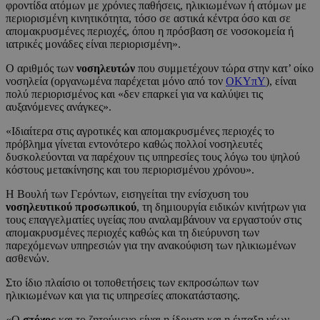
φροντίδα ατόμων με χρόνιες παθήσεις, ηλικιωμένων ή ατόμων με
περιορισμένη κινητικότητα, τόσο σε αστικά κέντρα όσο και σε
απομακρυσμένες περιοχές, όπου η πρόσβαση σε νοσοκομεία ή
ιατρικές μονάδες είναι περιορισμένη».
Ο αριθμός των
νοσηλευτών
που συμμετέχουν τώρα στην κατ’ οίκο
νοσηλεία (οργανωμένα παρέχεται μόνο από τον
ΟΚΥπΥ
), είναι
πολύ περιορισμένος και «δεν επαρκεί για να καλύψει τις
αυξανόμενες ανάγκες».
«Ιδιαίτερα στις αγροτικές και απομακρυσμένες περιοχές το
πρόβλημα γίνεται εντονότερο καθώς πολλοί νοσηλευτές
δυσκολεύονται να παρέχουν τις υπηρεσίες τους λόγω του ψηλού
κόστους μετακίνησης και του περιορισμένου χρόνου».
Η Βουλή των Γερόντων, εισηγείται την ενίσχυση του
νοσηλευτικού προσωπικού
, τη δημιουργία ειδικών κινήτρων για
τους επαγγελματίες υγείας που αναλαμβάνουν να εργαστούν στις
απομακρυσμένες περιοχές καθώς και τη διεύρυνση των
παρεχόμενων υπηρεσιών για την ανακούφιση των ηλικιωμένων
ασθενών.
Στο ίδιο πλαίσιο οι τοποθετήσεις των εκπροσώπων των
ηλικιωμένων και για τις υπηρεσίες αποκατάστασης.
«Ο
στόχος
και το ζητούμενο είναι η ίδρυση και η ένταξη νέων