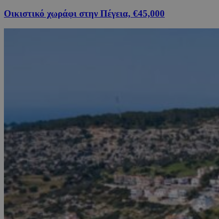
Οικιστικό χωράφι στην Πέγεια, €45,000