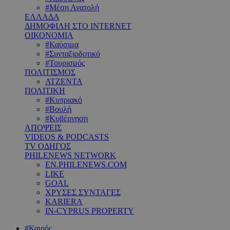
#Μέση Ανατολή
ΕΛΛΑΔΑ
ΔΗΜΟΦΙΛΗ ΣΤΟ INTERNET
ΟΙΚΟΝΟΜΙΑ
#Καύσιμα
#Συνταξιοδοτικό
#Τουρισμός
ΠΟΛΙΤΙΣΜΟΣ
ΑΤΖΕΝΤΑ
ΠΟΛΙΤΙΚΗ
#Κυπριακό
#Βουλή
#Κυβέρνηση
ΑΠΟΨΕΙΣ
VIDEOS & PODCASTS
TV ΟΔΗΓΟΣ
PHILENEWS NETWORK
EN.PHILENEWS.COM
LIKE
GOAL
ΧΡΥΣΕΣ ΣΥΝΤΑΓΕΣ
KARIERA
IN-CYPRUS PROPERTY
#Καιρός