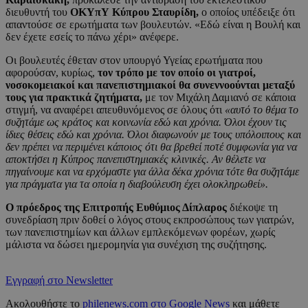
διευθυντή του
ΟΚΥπΥ Κύπρου Σταυρίδη,
ο οποίος υπέδειξε ότι
απαντούσε σε ερωτήματα των βουλευτών. «Εδώ είναι η Βουλή και
δεν έχετε εσείς το πάνω χέρι» ανέφερε.
Οι βουλευτές έθεταν στον υπουργό Υγείας ερωτήματα που
αφορούσαν, κυρίως,
τον τρόπο με τον οποίο οι γιατροί,
νοσοκομειακοί και πανεπιστημιακοί θα συνεννοούνται μεταξύ
τους για πρακτικά ζητήματα,
με τον Μιχάλη Δαμιανό σε κάποια
στιγμή, να αναφέρει απευθυνόμενος σε όλους ότι
«αυτό το θέμα το
συζητάμε ως κράτος και κοινωνία εδώ και χρόνια. Όλοι έχουν τις
ίδιες θέσεις εδώ και χρόνια. Όλοι διαφωνούν με τους υπόλοιπους και
δεν πρέπει να περιμένει κάποιος ότι θα βρεθεί ποτέ συμφωνία για να
αποκτήσει η Κύπρος πανεπιστημιακές κλινικές. Αν θέλετε να
πηγαίνουμε και να ερχόμαστε για άλλα δέκα χρόνια τότε θα συζητάμε
για πράγματα για τα οποία η διαβούλευση έχει ολοκληρωθεί».
Ο πρόεδρος της Επιτροπής Ευθύμιος Δίπλαρος
διέκοψε τη
συνεδρίαση πριν δοθεί ο λόγος στους εκπροσώπους των γιατρών,
των πανεπιστημίων και άλλων εμπλεκόμενων φορέων, χωρίς
μάλιστα να δώσει ημερομηνία για συνέχιση της συζήτησης.
Εγγραφή στο Newsletter
Ακολουθήστε το
philenews.com στο Google News
και μάθετε