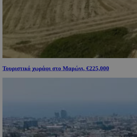
Τουριστικό χωράφι στο Μαρώνι, €225,000