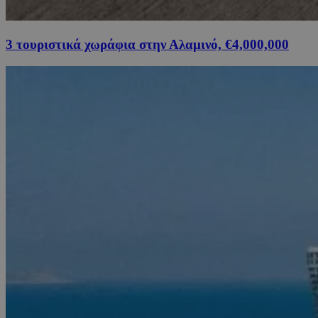
3 τουριστικά χωράφια στην Αλαμινό, €4,000,000