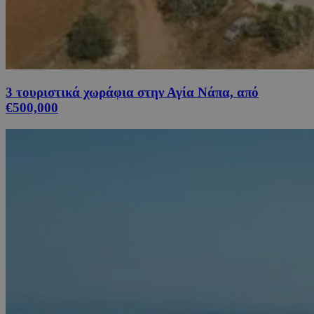
3 τουριστικά χωράφια στην Αγία Νάπα, από
€500,000