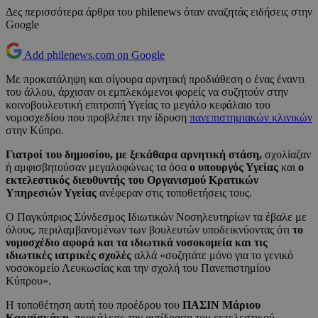
Δες περισσότερα άρθρα του philenews όταν αναζητάς ειδήσεις στην
Google
Add philenews.com on Google
Με προκατάληψη και σίγουρα αρνητική προδιάθεση ο ένας έναντι
του άλλου, άρχισαν οι εμπλεκόμενοι φορείς να συζητούν στην
κοινοβουλευτική επιτροπή Υγείας το μεγάλο κεφάλαιο του
νομοσχεδίου που προβλέπει την ίδρυση
πανεπιστημιακών κλινικών
στην Κύπρο.
Γιατροί του δημοσίου, με ξεκάθαρα αρνητική στάση,
σχολίαζαν
ή αμφισβητούσαν μεγαλοφώνως τα όσα
ο υπουργός Υγείας
και
ο
εκτελεστικός διευθυντής του Οργανισμού Κρατικών
Υπηρεσιών Υγείας
ανέφεραν στις τοποθετήσεις τους.
Ο Παγκύπριος Σύνδεσμος Ιδιωτικών Νοσηλευτηρίων τα έβαλε με
όλους, περιλαμβανομένων των βουλευτών υποδεικνύοντας ότι
το
νομοσχέδιο αφορά και τα ιδιωτικά νοσοκομεία και τις
ιδιωτικές ιατρικές σχολές
αλλά «συζητάτε μόνο για το γενικό
νοσοκομείο Λευκωσίας και την σχολή του Πανεπιστημίου
Κύπρου».
Η τοποθέτηση αυτή του προέδρου του
ΠΑΣΙΝ Μάριου
Καραϊσκάκη,
προκάλεσε την αντίδραση του εκτελεστικού