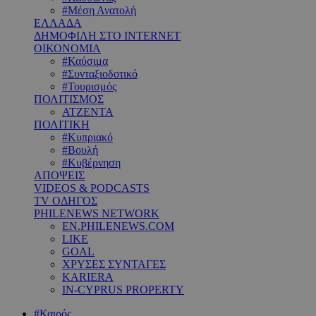
#Μέση Ανατολή
ΕΛΛΑΔΑ
ΔΗΜΟΦΙΛΗ ΣΤΟ INTERNET
ΟΙΚΟΝΟΜΙΑ
#Καύσιμα
#Συνταξιοδοτικό
#Τουρισμός
ΠΟΛΙΤΙΣΜΟΣ
ΑΤΖΕΝΤΑ
ΠΟΛΙΤΙΚΗ
#Κυπριακό
#Βουλή
#Κυβέρνηση
ΑΠΟΨΕΙΣ
VIDEOS & PODCASTS
TV ΟΔΗΓΟΣ
PHILENEWS NETWORK
EN.PHILENEWS.COM
LIKE
GOAL
ΧΡΥΣΕΣ ΣΥΝΤΑΓΕΣ
KARIERA
IN-CYPRUS PROPERTY
#Καιρός