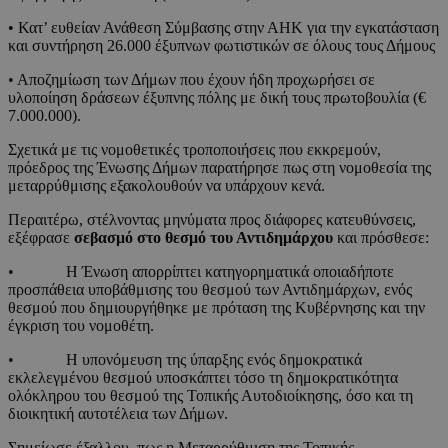
• Κατ’ ευθείαν Ανάθεση Σύμβασης στην ΑΗΚ για την εγκατάσταση
και συντήρηση 26.000 έξυπνων φωτιστικών σε όλους τους Δήμους
• Αποζημίωση των Δήμων που έχουν ήδη προχωρήσει σε
υλοποίηση δράσεων έξυπνης πόλης με δική τους πρωτοβουλία (€
7.000.000).
Σχετικά με τις νομοθετικές τροποποιήσεις που εκκρεμούν,
πρόεδρος της Ένωσης Δήμων παρατήρησε πως στη νομοθεσία της
μεταρρύθμισης εξακολουθούν να υπάρχουν κενά.
Περαιτέρω, στέλνοντας μηνύματα προς διάφορες κατευθύνσεις,
εξέφρασε
σεβασμό στο θεσμό του Αντιδημάρχου
και πρόσθεσε:
• Η Ένωση απορρίπτει κατηγορηματικά οποιαδήποτε
προσπάθεια υποβάθμισης του θεσμού των Αντιδημάρχων, ενός
θεσμού που δημιουργήθηκε με πρόταση της Κυβέρνησης και την
έγκριση του νομοθέτη.
• Η υπονόμευση της ύπαρξης ενός δημοκρατικά
εκλελεγμένου θεσμού υποσκάπτει τόσο τη δημοκρατικότητα
ολόκληρου του θεσμού της Τοπικής Αυτοδιοίκησης, όσο και τη
διοικητική αυτοτέλεια των Δήμων.
Σημείωσε έξαλλου, πως η Μεταρρύθμιση της Τοπικής