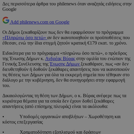
Δες περισσότερα άρθρα του philenews όταν αναζητάς ειδήσεις στην
Google
Add philenews.com on Google
Οι Δήμοι ξεκαθαρίζουν πως δεν θα εφαρμόσουν το πρόγραμμα
«Πληρώνω όσο πετώ»
αν δεν ικανοποιηθούν οι προϋποθέσεις που
έθεσαν, ενώ την ίδια στιγμή ζητούν κρατική €179 εκατ. το χρόνο.
Ειδικότερα για το πρόγραμμα «πληρώνω όσο πετώ», ο πρόεδρος
της Ένωσης Δήμων κ.
Ανδρέας Βύρας
στην ομιλία του ενώπιον της
Γενικής Συνέλευσης της
Ένωσης Δήμων
ξεκαθάρισε, πως «αν δεν
διευθετηθούν ή δοθούν ξεκάθαρες απαντήσεις που να ικανοποιούν
τις θέσεις των Δήμων για όλα τα εκκρεμή σημεία που τέθηκαν στο
διάλογο με την κυβέρνηση, δεν θα συνηγορήσει στην εφαρμογή
του.
Δικαιολογώντας τη θέση των Δήμων, ο κ. Βύρας ανέφερε πως τα
κυριότερα θέματα για τα οποία δεν έχουν δοθεί ξεκάθαρες
απαντήσεις (από επίσημης πλευράς) είναι τα ακόλουθα:
• Υποδομές οργανικών αποβλήτων – Χωροθέτηση και
κόστος επεξεργασίας
• Χρηματοδότηση εξοπλισμού και δράσεων