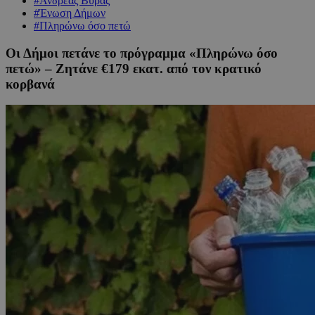
#Ανδρέας Βύρας
#Ένωση Δήμων
#Πληρώνω όσο πετώ
Οι Δήμοι πετάνε το πρόγραμμα «Πληρώνω όσο
πετώ» – Ζητάνε €179 εκατ. από τον κρατικό
κορβανά