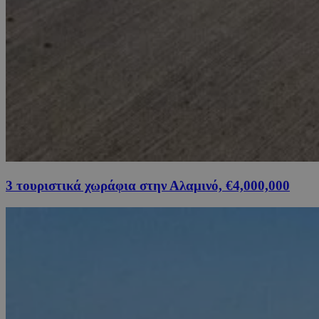
3 τουριστικά χωράφια στην Αλαμινό, €4,000,000