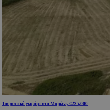
Τουριστικό χωράφι στο Μαρώνι, €225,000