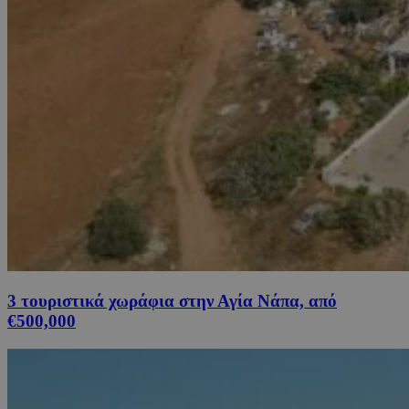
3 τουριστικά χωράφια στην Αγία Νάπα, από
€500,000