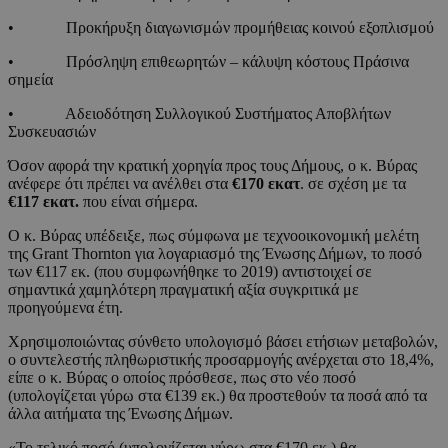
• Προκήρυξη διαγωνισμών προμήθειας κοινού εξοπλισμού
• Πρόσληψη επιθεωρητών – κάλυψη κόστους Πράσινα
σημεία
• Αδειοδότηση Συλλογικού Συστήματος Αποβλήτων
Συσκευασιών
Όσον αφορά την κρατική χορηγία προς τους Δήμους, ο κ. Βύρας
ανέφερε ότι πρέπει να ανέλθει στα
€170 εκατ
. σε σχέση με τα
€117 εκατ.
που είναι σήμερα.
Ο κ. Βύρας υπέδειξε, πως σύμφωνα με τεχνοοικονομική μελέτη
της Grant Thornton για λογαριασμό της Ένωσης Δήμων, το ποσό
των €117 εκ. (που συμφωνήθηκε το 2019) αντιστοιχεί σε
σημαντικά χαμηλότερη πραγματική αξία συγκριτικά με
προηγούμενα έτη.
Χρησιμοποιώντας σύνθετο υπολογισμό βάσει ετήσιων μεταβολών,
ο συντελεστής πληθωριστικής προσαρμογής ανέρχεται στο 18,4%,
είπε ο κ. Βύρας ο οποίος πρόσθεσε, πως στο νέο ποσό
(υπολογίζεται γύρω στα €139 εκ.) θα προστεθούν τα ποσά από τα
άλλα αιτήματα της Ένωσης Δήμων.
«Το τελικό ποσό (υπολογίζεται γύρω στα €170 εκ.) θα