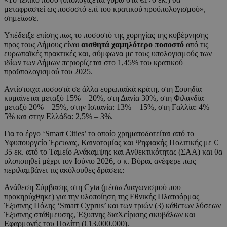
μεταφραστεί ως ποσοστό επί του κρατικού προϋπολογισμού»,
σημείωσε.
Υπέδειξε επίσης πως το ποσοστό της χορηγίας της κυβέρνησης
προς τους Δήμους είναι
αισθητά χαμηλότερο ποσοστό
από τις
ευρωπαϊκές πρακτικές και, σύμφωνα με τους υπολογισμούς των
ιδίων των Δήμων περιορίζεται στο 1,45% του κρατικού
προϋπολογισμού του 2025.
Αντίστοιχα ποσοστά σε άλλα ευρωπαϊκά κράτη, στη Σουηδία
κυμαίνεται μεταξύ 15% – 20%, στη Δανία 30%, στη Φιλανδία
μεταξύ 20% – 25%, στην Ισπανία: 13% – 15%, στη Γαλλία: 4% –
5% και στην Ελλάδα: 2,5% – 3%.
Για το έργο ‘Smart Cities’ το οποίο χρηματοδοτείται από το
Υφυπουργείο Έρευνας, Καινοτομίας και Ψηφιακής Πολιτικής με €
35 εκ. από το Ταμείο Ανάκαμψης και Ανθεκτικότητας (ΣΑΑ) και θα
υλοποιηθεί μέχρι τον Ιούνιο 2026, ο κ. Βύρας ανέφερε πως
περιλαμβάνει τις ακόλουθες δράσεις:
Ανάθεση Σύμβασης στη Cyta (μέσω Διαγωνισμού που
προκηρύχθηκε) για την υλοποίηση της Εθνικής Πλατφόρμας
Έξυπνης Πόλης ‘Smart Cyprus’ και των τριών (3) κάθετων λύσεων
Έξυπνης στάθμευσης, Έξυπνης διαΧείρισης σκυβάλων και
Εφαρμογής του Πολίτη (€13.000.000).