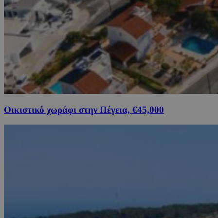
Οικιστικό χωράφι στην Πέγεια, €45,000