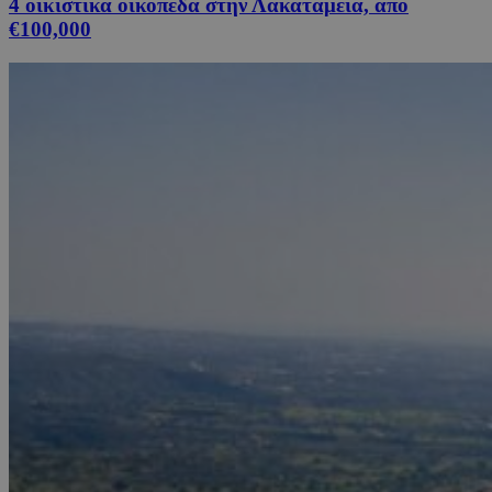
4 οικιστικά οικόπεδα στην Λακατάμεια, από
€100,000