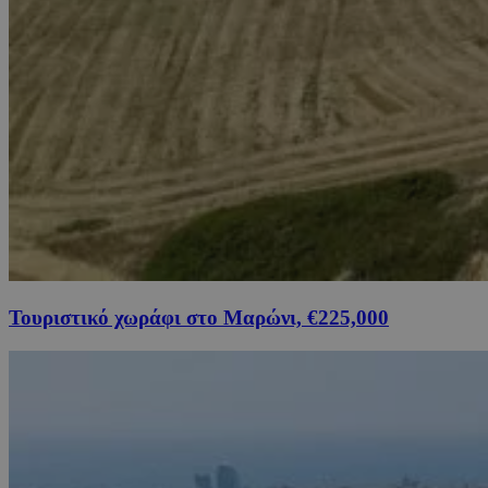
Τουριστικό χωράφι στο Μαρώνι, €225,000