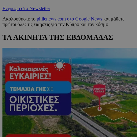
Εγγραφή στο Newsletter
Ακολουθήστε το
philenews.com στο Google News
και μάθετε
πρώτοι όλες τις ειδήσεις για την Κύπρο και τον κόσμο
ΤΑ ΑΚΙΝΗΤΑ ΤΗΣ ΕΒΔΟΜΑΔΑΣ