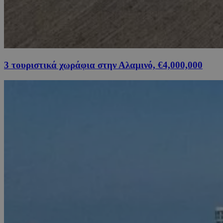
3 τουριστικά χωράφια στην Αλαμινό, €4,000,000