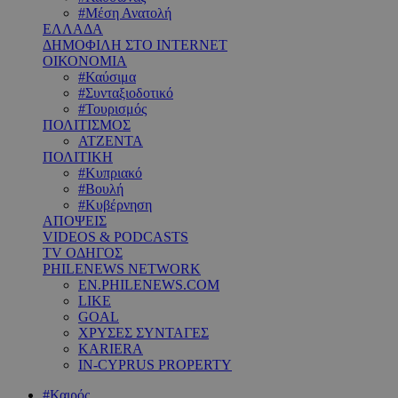
#Μέση Ανατολή
ΕΛΛΑΔΑ
ΔΗΜΟΦΙΛΗ ΣΤΟ INTERNET
ΟΙΚΟΝΟΜΙΑ
#Καύσιμα
#Συνταξιοδοτικό
#Τουρισμός
ΠΟΛΙΤΙΣΜΟΣ
ΑΤΖΕΝΤΑ
ΠΟΛΙΤΙΚΗ
#Κυπριακό
#Βουλή
#Κυβέρνηση
ΑΠΟΨΕΙΣ
VIDEOS & PODCASTS
TV ΟΔΗΓΟΣ
PHILENEWS NETWORK
EN.PHILENEWS.COM
LIKE
GOAL
ΧΡΥΣΕΣ ΣΥΝΤΑΓΕΣ
KARIERA
IN-CYPRUS PROPERTY
#Καιρός