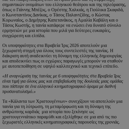
σημαντικών ονομάτων του ελληνικού θεάτρου και της τηλεόρασης,
όπως ο Γιάννης Μπέζος, ο Ορέστης Χαλκιάς, η Γιούλικα Σκαφιδά,
ο Κωνσταντίνος Δανίκας, ο Τάσος Παλαντζίδης, ο Κώστας
Κορωναίος, ο Δημήτρης Καπετανάκος, η Αμαλία Καβάλη και ο
Τάσος Κωστής, η ταινία κατάφερε να ενώσει ένα δυνατό σύνολο
ερμηνειών με μια ιστορία που μιλά για δεύτερες ευκαιρίες,
συγχώρεση και ελπίδα.
Οι υποψηφιότητες στα Βραβεία Ίρις 2026 αποτελούν μια
ξεχωριστή στιγμή για όλους τους συντελεστές της ταινίας. Η
διάκριση αυτή αναδεικνύει τη δύναμη της ελληνικής δημιουργίας
και αποδεικνύει πως οι εγχώριες παραγωγές μπορούν να σταθούν
με αυτοπεποίθηση σε υψηλό καλλιτεχνικό και τεχνικό επίπεδο.
«Η αναγνώριση της ταινίας με 6 υποψηφιότητες στα Βραβεία Ίρις
είναι τιμή για όλους μας και επιβεβαίωση της δουλειάς μιας ομάδας
που πίστεψε σε ένα ελληνικό κινηματογραφικό όραμα με διεθνή
προσανατολισμό.»
Τα «Κάλαντα των Χριστουγέννων» συνεχίζουν να αποτελούν μια
ταινία για τη λύτρωση, τη μεταμόρφωση και τη δύναμη της
ανθρώπινης καρδιάς μια ιστορία που ξεκίνησε ως
χριστουγεννιάτικο παραμύθι και εξελίχθηκε σε μια από τις πιο
ξεχωριστές ελληνικές κινηματογραφικές παρουσίες της χρονιάς.