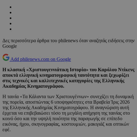
Δες περισσότερα άρθρα του philenews όταν αναζητάς ειδήσεις στην
Google
Add philenews.com on Google
Η κλασική «Χριστουγεννιάτικη Ιστορία» του Καρόλου Ντίκενς
αποκτά ελληνική κινηματογραφική ταυτότητα και ξεχωρίζει
στις τεχνικές και καλλιτεχνικές κατηγορίες της Ελληνικής
Ακαδημίας Κινηματογράφου.
Η ταινία «Τα Κάλαντα των Χριστουγέννων» συνεχίζει τη δυναμική
της πορεία, αποσπώντας 6 υποψηφιότητες στα Βραβεία Ίρις 2026
της Ελληνικής Ακαδημίας Κινηματογράφου. Η αναγνώριση αυτή
έρχεται να επιβεβαιώσει τόσο τη μεγάλη απήχηση της ταινίας στο
κοινό όσο και την υψηλή ποιότητα της παραγωγής σε επίπεδο
εικόνας, ήχου, σκηνογραφίας, κοστουμιών, μακιγιάζ και οπτικών
εφέ.