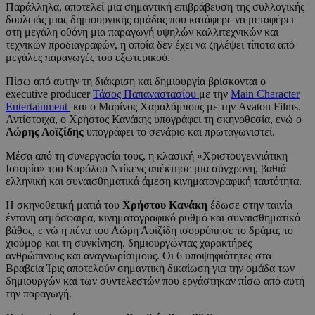
Παράλληλα, αποτελεί μια σημαντική επιβράβευση της συλλογικής
δουλειάς μιας δημιουργικής ομάδας που κατάφερε να μεταφέρει
στη μεγάλη οθόνη μια παραγωγή υψηλών καλλιτεχνικών και
τεχνικών προδιαγραφών, η οποία δεν έχει να ζηλέψει τίποτα από
μεγάλες παραγωγές του εξωτερικού.
Πίσω από αυτήν τη διάκριση και δημιουργία βρίσκονται ο
executive producer
Τάσος Παπαναστασίου
με την
Main Character
Entertainment
και ο Μαρίνος Χαραλάμπους με την Avaton Films.
Αντίστοιχα, ο Χρήστος Κανάκης υπογράφει τη σκηνοθεσία, ενώ ο
Λώρης Λοϊζίδης
υπογράφει το σενάριο και πρωταγωνιστεί.
Μέσα από τη συνεργασία τους, η κλασική «Χριστουγεννιάτικη
Ιστορία» του Καρόλου Ντίκενς απέκτησε μια σύγχρονη, βαθιά
ελληνική και συναισθηματικά άμεση κινηματογραφική ταυτότητα.
Η σκηνοθετική ματιά του
Χρήστου Κανάκη
έδωσε στην ταινία
έντονη ατμόσφαιρα, κινηματογραφικό ρυθμό και συναισθηματικό
βάθος, ε νώ η πένα του Λώρη Λοϊζίδη ισορρόπησε το δράμα, το
χιούμορ και τη συγκίνηση, δημιουργώντας χαρακτήρες
ανθρώπινους και αναγνωρίσιμους. Οι 6 υποψηφιότητες στα
Βραβεία Ίρις αποτελούν σημαντική δικαίωση για την ομάδα των
δημιουργών και των συντελεστών που εργάστηκαν πίσω από αυτή
την παραγωγή.