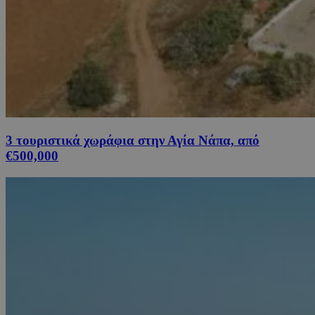
3 τουριστικά χωράφια στην Αγία Νάπα, από
€500,000