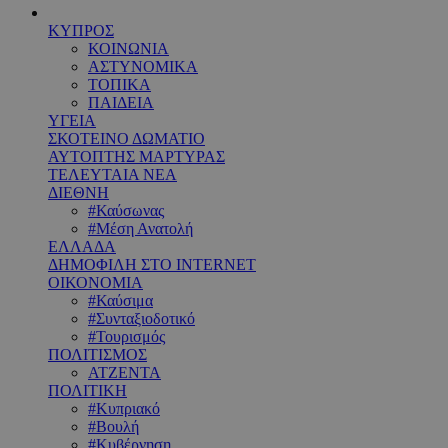
ΚΥΠΡΟΣ
ΚΟΙΝΩΝΙΑ
ΑΣΤΥΝΟΜΙΚΑ
ΤΟΠΙΚΑ
ΠΑΙΔΕΙΑ
ΥΓΕΙΑ
ΣΚΟΤΕΙΝΟ ΔΩΜΑΤΙΟ
ΑΥΤΟΠΤΗΣ ΜΑΡΤΥΡΑΣ
ΤΕΛΕΥΤΑΙΑ ΝΕΑ
ΔΙΕΘΝΗ
#Καύσωνας
#Μέση Ανατολή
ΕΛΛΑΔΑ
ΔΗΜΟΦΙΛΗ ΣΤΟ INTERNET
ΟΙΚΟΝΟΜΙΑ
#Καύσιμα
#Συνταξιοδοτικό
#Τουρισμός
ΠΟΛΙΤΙΣΜΟΣ
ΑΤΖΕΝΤΑ
ΠΟΛΙΤΙΚΗ
#Κυπριακό
#Βουλή
#Κυβέρνηση