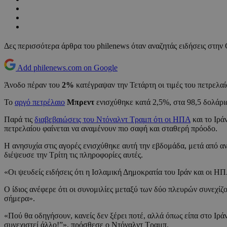
Δες περισσότερα άρθρα του philenews όταν αναζητάς ειδήσεις στην
Add philenews.com on Google
Άνοδο πέραν του
2%
κατέγραψαν την Τετάρτη οι τιμές του πετρελα
Το
αργό πετρέλαιο
Μπρεντ
ενισχύθηκε κατά 2,5%, στα 98,5 δολάρι
Παρά τις
διαβεβαιώσεις του Ντόναλντ Τραμπ ότι οι ΗΠΑ
και το Ιρά
πετρελαίου φαίνεται να αναμένουν πιο σαφή και σταθερή πρόοδο.
Η ανησυχία στις αγορές ενισχύθηκε αυτή την εβδομάδα, μετά από αν
διέψευσε την Τρίτη τις πληροφορίες αυτές.
«Οι ψευδείς ειδήσεις ότι η Ισλαμική Δημοκρατία του Ιράν και οι ΗΠ
Ο ίδιος ανέφερε ότι οι συνομιλίες μεταξύ των δύο πλευρών συνεχίζον
σήμερα».
«Πού θα οδηγήσουν, κανείς δεν ξέρει ποτέ, αλλά όπως είπα στο Ιράν
συνεχιστεί άλλο!”», πρόσθεσε ο Ντόναλντ Τραμπ.