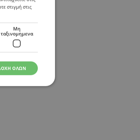
τε στιγμή στις
Μη
ταξινομημενα
ΔΟΧΗ ΟΛΩΝ