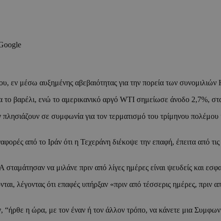
 Google
ίου, εν μέσω αυξημένης αβεβαιότητας για την πορεία των συνομιλιών 
α το βαρέλι, ενώ το αμερικανικό αργό WTI σημείωσε άνοδο 2,7%, στα
ν πλησιάζουν σε συμφωνία για τον τερματισμό του τρίμηνου πολέμου 
αφορές από το Ιράν ότι η Τεχεράνη διέκοψε την επαφή, έπειτα από τ
Α σταμάτησαν να μιλάνε πριν από λίγες ημέρες είναι ψευδείς και εσφα
ται, λέγοντας ότι επαφές υπήρξαν «πριν από τέσσερις ημέρες, πριν απ
, “ήρθε η ώρα, με τον έναν ή τον άλλον τρόπο, να κάνετε μια Συμφωνί