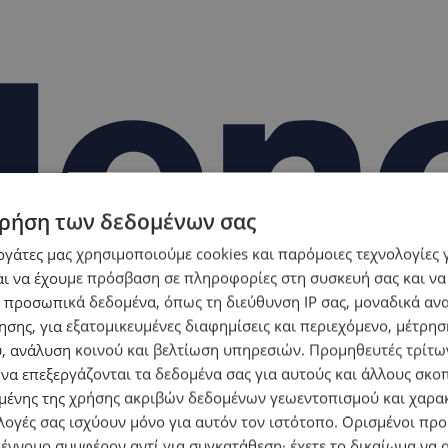
ρήση των δεδομένων σας
εργάτες μας χρησιμοποιούμε cookies και παρόμοιες τεχνολογίες 
ι να έχουμε πρόσβαση σε πληροφορίες στη συσκευή σας και να
 προσωπικά δεδομένα, όπως τη διεύθυνση IP σας, μοναδικά αν
σης, για εξατομικευμένες διαφημίσεις και περιεχόμενο, μέτρη
υ, ανάλυση κοινού και βελτίωση υπηρεσιών.
Προμηθευτές τρίτων
 να επεξεργάζονται τα δεδομένα σας για αυτούς και άλλους σκο
ένης της χρήσης ακριβών δεδομένων γεωεντοπισμού και χαρα
λογές σας ισχύουν μόνο για αυτόν τον ιστότοπο. Ορισμένοι πρ
 έννομο συμφέρον αντί για συγκατάθεση· έχετε το δικαίωμα να α