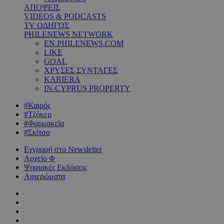
ΑΠΟΨΕΙΣ
VIDEOS & PODCASTS
TV ΟΔΗΓΟΣ
PHILENEWS NETWORK
EN.PHILENEWS.COM
LIKE
GOAL
ΧΡΥΣΕΣ ΣΥΝΤΑΓΕΣ
KARIERA
IN-CYPRUS PROPERTY
#Καιρός
#Τζόκερ
#Φαρμακεία
#Σκίτσο
Εγγραφή στο Newsletter
Αρχείο Φ
Ψηφιακές Εκδόσεις
Αφιερώματα