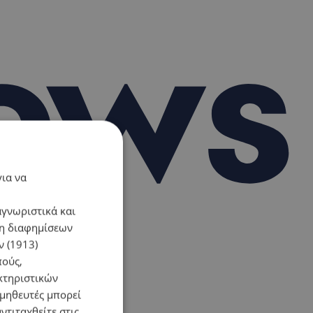
για να
αγνωριστικά και
ση διαφημίσεων
 (1913)
πούς,
κτηριστικών
ομηθευτές μπορεί
ντιταχθείτε στις