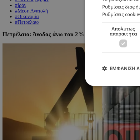
#Ιράν
Ρυθμίσεις διαφή
#Μέση Ανατολή
Ρυθμίσεις cookie
#Οικονομία
#Πετρέλαιο
Απολυτως
απαραιτητα
Πετρέλαιο: Άνοδος άνω του 2% μετά τις αναφορές γι
ΕΜΦΑΝΙΣΗ 