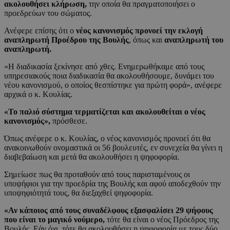
ακολουθήσει κλήρωση,
την οποία θα πραγματοποιήσει ο
προεδρεύων του σώματος.
Ανέφερε επίσης ότι ο
νέος κανονισμός προνοεί την εκλογή
αναπληρωτή Προέδρου της Βουλής
, όπως και
αναπληρωτή του
αναπληρωτή.
«H διαδικασία ξεκίνησε από χθες. Ενημερωθήκαμε από τους
υπηρεσιακούς ποια διαδικασία θα ακολουθήσουμε, δυνάμει του
νέου κανονισμού, ο οποίος θεσπίστηκε για πρώτη φορά», ανέφερε
αρχικά ο κ. Κουλίας.
«Το παλιό σύστημα τερματίζεται και ακολουθείται ο νέος
κανονισμός»,
πρόσθεσε.
Όπως ανέφερε ο κ. Κουλίας, ο νέος κανονισμός προνοεί ότι θα
ανακοινωθούν ονομαστικά οι 56 βουλευτές, εν συνεχεία θα γίνει η
διαβεβαίωση και μετά θα ακολουθήσει η ψηφοφορία.
Σημείωσε πως θα προταθούν από τους παρισταμένους οι
υποψήφιοι για την προεδρία της Βουλής και αφού αποδεχθούν την
υποψηφιότητά τους, θα διεξαχθεί ψηφοφορία.
«Αν κάποιος από τους συναδέλφους εξασφαλίσει 29 ψήφους
που είναι το μαγικό νούμερο,
τότε θα είναι ο νέος Πρόεδρος της
Βουλής. Εάν όχι, τότε θα ακολουθήσει η ψηφοφορία με τους δύο