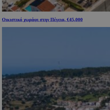
Οικιστικό χωράφι στην Πέγεια, €45,000