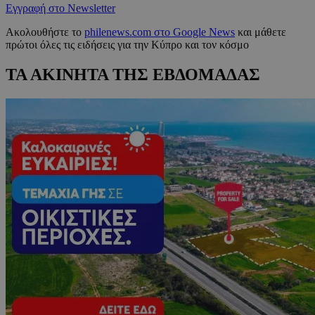
Εγγραφή στο Newsletter
Ακολουθήστε το
philenews.com στο Google News
και μάθετε
πρώτοι όλες τις ειδήσεις για την Κύπρο και τον κόσμο
ΤΑ ΑΚΙΝΗΤΑ ΤΗΣ ΕΒΔΟΜΑΔΑΣ