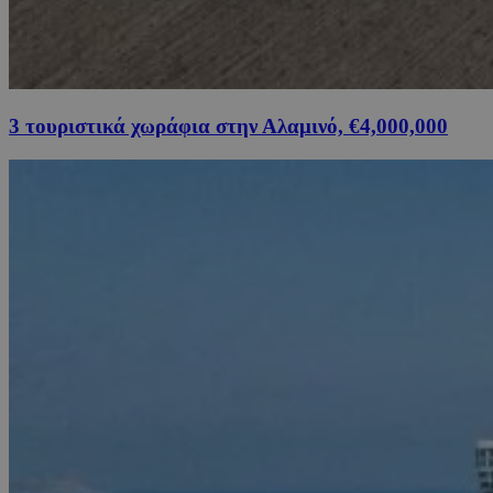
3 τουριστικά χωράφια στην Αλαμινό, €4,000,000