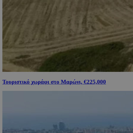
Τουριστικό χωράφι στο Μαρώνι, €225,000