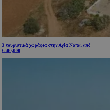
3 τουριστικά χωράφια στην Αγία Νάπα, από
€500,000