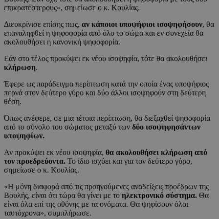
επικρατέστερους», σημείωσε ο κ. Κουλίας.
Διευκρίνισε επίσης πως,
αν κάποιοι υποψήφιοι ισοψηφήσουν
, θα
επαναληφθεί η ψηφοφορία από όλο το σώμα και εν συνεχεία θα
ακολουθήσει η κανονική ψηφοφορία.
Εάν στο τέλος προκύψει εκ νέου ισοψηφία, τότε θα ακολουθήσει
κλήρωση
.
Έφερε ως παράδειγμα περίπτωση κατά την οποία ένας υποψήφιος
περνά στον δεύτερο γύρο και δύο άλλοι ισοψηφούν στη δεύτερη
θέση.
Όπως ανέφερε, σε μια τέτοια περίπτωση, θα διεξαχθεί ψηφοφορία
από το σύνολο του σώματος μεταξύ των
δύο ισοψηφησάντων
υποψηφίων.
Αν προκύψει εκ νέου ισοψηφία,
θα ακολουθήσει κλήρωση από
τον προεδρεύοντα.
Το ίδιο ισχύει και για τον δεύτερο γύρο,
σημείωσε ο κ. Κουλίας.
«Η μόνη διαφορά από τις προηγούμενες αναδείξεις προέδρων της
Βουλής, είναι ότι τώρα θα γίνει με το
ηλεκτρονικό σύστημα.
Θα
είναι όλα επί της οθόνης με τα ονόματα. Θα ψηφίσουν όλοι
ταυτόχρονα», συμπλήρωσε.