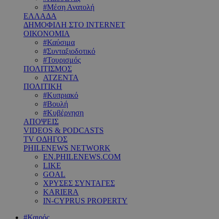
#Μέση Ανατολή
ΕΛΛΑΔΑ
ΔΗΜΟΦΙΛΗ ΣΤΟ INTERNET
ΟΙΚΟΝΟΜΙΑ
#Καύσιμα
#Συνταξιοδοτικό
#Τουρισμός
ΠΟΛΙΤΙΣΜΟΣ
ΑΤΖΕΝΤΑ
ΠΟΛΙΤΙΚΗ
#Κυπριακό
#Βουλή
#Κυβέρνηση
ΑΠΟΨΕΙΣ
VIDEOS & PODCASTS
TV ΟΔΗΓΟΣ
PHILENEWS NETWORK
EN.PHILENEWS.COM
LIKE
GOAL
ΧΡΥΣΕΣ ΣΥΝΤΑΓΕΣ
KARIERA
IN-CYPRUS PROPERTY
#Καιρός