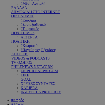
#Μέση Ανατολή
ΕΛΛΑΔΑ
ΔΗΜΟΦΙΛΗ ΣΤΟ INTERNET
ΟΙΚΟΝΟΜΙΑ
#Καύσιμα
#Συνταξιοδοτικό
#Τουρισμός
ΠΟΛΙΤΙΣΜΟΣ
ΑΤΖΕΝΤΑ
ΠΟΛΙΤΙΚΗ
#Κυπριακό
#Παγκύπριες Εξετάσεις
ΑΠΟΨΕΙΣ
VIDEOS & PODCASTS
TV ΟΔΗΓΟΣ
PHILENEWS NETWORK
EN.PHILENEWS.COM
LIKE
GOAL
ΧΡΥΣΕΣ ΣΥΝΤΑΓΕΣ
KARIERA
IN-CYPRUS PROPERTY
#Καιρός
#Τζόκερ