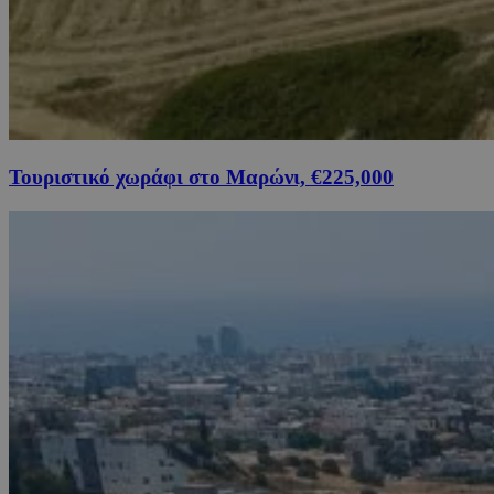
Τουριστικό χωράφι στο Μαρώνι, €225,000