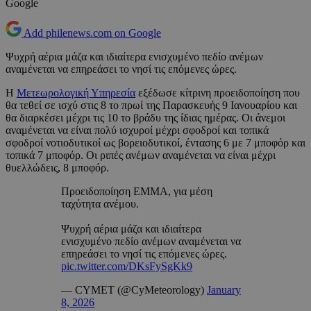
Google
Add philenews.com on Google
Ψυχρή αέρια μάζα και ιδιαίτερα ενισχυμένο πεδίο ανέμων
αναμένεται να επηρεάσει το νησί τις επόμενες ώρες.
Η
Μετεωρολογική Υπηρεσία
εξέδωσε κίτρινη προειδοποίηση που
θα τεθεί σε ισχύ στις 8 το πρωί της Παρασκευής 9 Ιανουαρίου και
θα διαρκέσει μέχρι τις 10 το βράδυ της ίδιας ημέρας. Οι άνεμοι
αναμένεται να είναι πολύ ισχυροί μέχρι σφοδροί και τοπικά
σφοδροί νοτιοδυτικοί ως βορειοδυτικοί, έντασης 6 με 7 μποφόρ και
τοπικά 7 μποφόρ. Οι ριπές ανέμων αναμένεται να είναι μέχρι
θυελλώδεις, 8 μποφόρ.
Προειδοποίηση ΕΜΜΑ, για μέση
ταχύτητα ανέμου.
Ψυχρή αέρια μάζα και ιδιαίτερα
ενισχυμένο πεδίο ανέμων αναμένεται να
επηρεάσει το νησί τις επόμενες ώρες.
pic.twitter.com/DKsFySgKk9
— CYMET (@CyMeteorology)
January
8, 2026