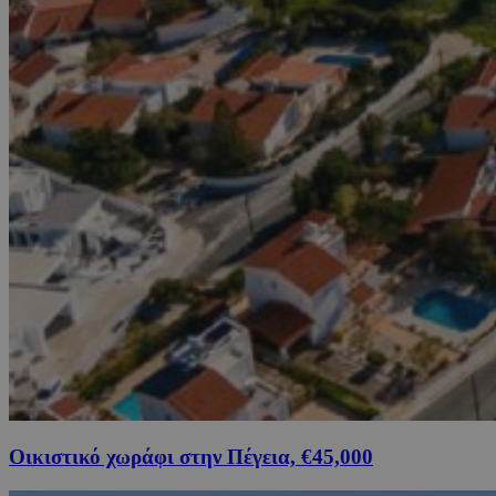
Οικιστικό χωράφι στην Πέγεια, €45,000