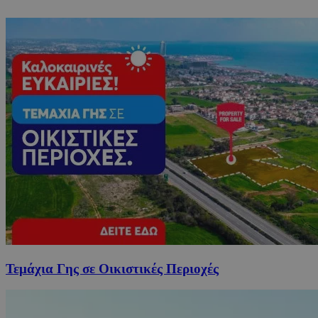
Τεμάχια Γης σε Οικιστικές Περιοχές