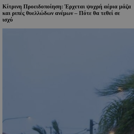
Κίτρινη Προειδοποίηση: Έρχεται ψυχρή αέρια μάζα
και ριπές θυελλώδων ανέμων – Πότε θα τεθεί σε
ισχύ