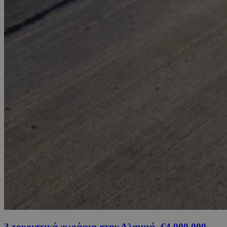
3 τουριστικά χωράφια στην Αλαμινό, €4,000,000