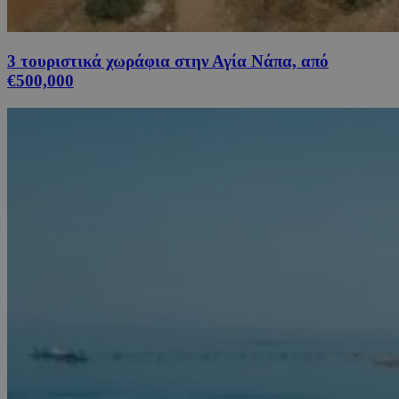
3 τουριστικά χωράφια στην Αγία Νάπα, από
€500,000