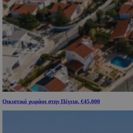
Οικιστικό χωράφι στην Πέγεια, €45,000