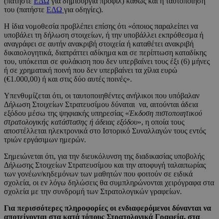
(πατήστε
ΕΔΩ
για δημιουργία προφιλ) καθώς και η ταυτοποίησή
του (πατήστε
ΕΔΩ
για οδηγίες).
Η ίδια νομοθεσία προβλέπει επίσης ότι «όποιος παραλείπει να
υποβάλει τη δήλωση στοιχείων, ή την υποβάλλει εκπρόθεσμα ή
αναγράφει σε αυτήν ανακριβή στοιχεία ή καταθέτει ανακριβή
δικαιολογητικά, διαπράττει αδίκημα και σε περίπτωση καταδίκης
του, υπόκειται σε φυλάκιση που δεν υπερβαίνει τους έξι (6) μήνες
ή σε χρηματική ποινή που δεν υπερβαίνει τα χίλια ευρώ
(€1.000,00) ή και στις δύο αυτές ποινές».
Υπενθυμίζεται ότι, οι ταυτοποιηθέντες ανήλικοι που υπόβαλαν
Δήλωση Στοιχείων Στρατευσίμου δύναται να, αιτούνται άδεια
εξόδου μέσω της ψηφιακής υπηρεσίας «
Έκδοση πιστοποιητικού
στρατολογικής κατάστασης ή άδειας εξόδου
», η οποία τους
αποστέλλεται ηλεκτρονικά στο Ιστορικό Συναλλαγών τους εντός
τριών εργάσιμων ημερών.
Σημειώνεται ότι, για την διευκόλυνση της διαδικασίας υποβολής
Δήλωσης Στοιχείων Στρατευσίμου και την αποφυγή ταλαιπωρίας
των γονέων/κηδεμόνων των μαθητών που φοιτούν σε ειδικά
σχολεία, οι εν λόγω δηλώσεις θα συμπληρώνονται χειρόγραφα στα
σχολεία με την συνδρομή των Στρατολογικών γραφείων.
Για περισσότερες πληροφορίες οι ενδιαφερόμενοι δύνανται να
αποτείνονται στα κατά τόπους Στρατολογικά Γραφεία, στα