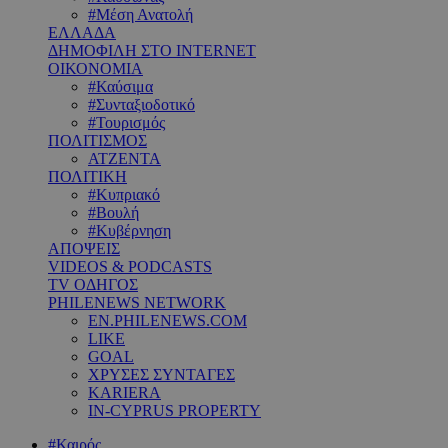
#Μέση Ανατολή
ΕΛΛΑΔΑ
ΔΗΜΟΦΙΛΗ ΣΤΟ INTERNET
ΟΙΚΟΝΟΜΙΑ
#Καύσιμα
#Συνταξιοδοτικό
#Τουρισμός
ΠΟΛΙΤΙΣΜΟΣ
ΑΤΖΕΝΤΑ
ΠΟΛΙΤΙΚΗ
#Κυπριακό
#Βουλή
#Κυβέρνηση
ΑΠΟΨΕΙΣ
VIDEOS & PODCASTS
TV ΟΔΗΓΟΣ
PHILENEWS NETWORK
EN.PHILENEWS.COM
LIKE
GOAL
ΧΡΥΣΕΣ ΣΥΝΤΑΓΕΣ
KARIERA
IN-CYPRUS PROPERTY
#Καιρός