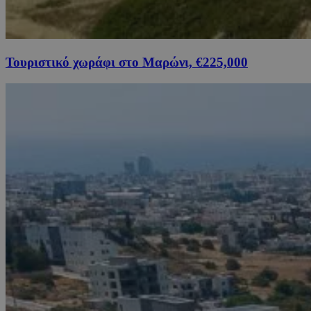
Τουριστικό χωράφι στο Μαρώνι, €225,000