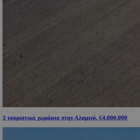
3 τουριστικά χωράφια στην Αλαμινό, €4,000,000