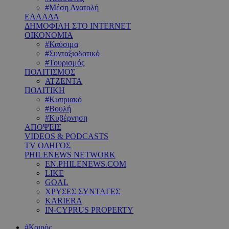
#Μέση Ανατολή
ΕΛΛΑΔΑ
ΔΗΜΟΦΙΛΗ ΣΤΟ INTERNET
ΟΙΚΟΝΟΜΙΑ
#Καύσιμα
#Συνταξιοδοτικό
#Τουρισμός
ΠΟΛΙΤΙΣΜΟΣ
ΑΤΖΕΝΤΑ
ΠΟΛΙΤΙΚΗ
#Κυπριακό
#Βουλή
#Κυβέρνηση
ΑΠΟΨΕΙΣ
VIDEOS & PODCASTS
TV ΟΔΗΓΟΣ
PHILENEWS NETWORK
EN.PHILENEWS.COM
LIKE
GOAL
ΧΡΥΣΕΣ ΣΥΝΤΑΓΕΣ
KARIERA
IN-CYPRUS PROPERTY
#Καιρός