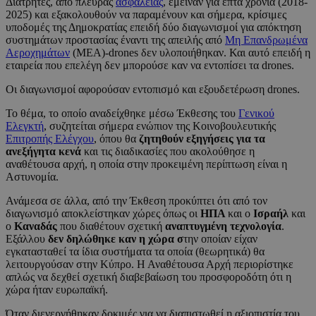
Διάτρητες, από πλευράς
ασφάλειας
, έμειναν για επτά χρόνια (2018-
2025) και εξακολουθούν να παραμένουν και σήμερα, κρίσιμες
υποδομές της Δημοκρατίας επειδή δύο διαγωνισμοί για απόκτηση
συστημάτων προστασίας έναντι της απειλής από
Μη Επανδρωμένα
Αεροχημάτων
(ΜΕΑ)-drones δεν υλοποιήθηκαν. Και αυτό επειδή η
εταιρεία που επελέγη δεν μπορούσε καν να εντοπίσει τα drones.
Οι διαγωνισμοί αφορούσαν εντοπισμό και εξουδετέρωση drones.
Το θέμα, το οποίο αναδείχθηκε μέσω Έκθεσης του
Γενικού
Ελεγκτή
, συζητείται σήμερα ενώπιον της Κοινοβουλευτικής
Επιτροπής Ελέγχου
, όπου θα
ζητηθούν εξηγήσεις για τα
ανεξήγητα κενά
και τις διαδικασίες που ακολούθησε η
αναθέτουσα αρχή, η οποία στην προκειμένη περίπτωση είναι η
Αστυνομία.
Ανάμεσα σε άλλα, από την Έκθεση προκύπτει ότι από τον
διαγωνισμό αποκλείστηκαν χώρες όπως οι
ΗΠΑ
και ο
Ισραήλ
και
ο
Καναδάς
που διαθέτουν σχετική
αναπτυγμένη τεχνολογία
.
Εξάλλου
δεν δηλώθηκε καν η χώρα σ
την οποίαν είχαν
εγκατασταθεί τα ίδια συστήματα τα οποία (θεωρητικά) θα
λειτουργούσαν στην Κύπρο. Η Αναθέτουσα Αρχή περιορίστηκε
απλώς να δεχθεί σχετική διαβεβαίωση του προσφοροδότη ότι η
χώρα ήταν ευρωπαϊκή.
Όταν διενεργήθηκαν δοκιμές για να διαπιστωθεί η αξιοπιστία του