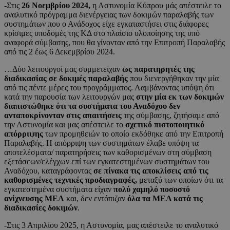
-Στις
26 Νοεμβρίου 2024,
η Αστυνομία Κύπρου μάς απέστειλε το
αναλυτικό πρόγραμμα διενέργειας των δοκιμών παραλαβής των
συστημάτων που ο Ανάδοχος είχε εγκαταστήσει στις διάφορες
κρίσιμες υποδομές της ΚΔ στο πλαίσιο υλοποίησης της υπό
αναφορά σύμβασης, που θα γίνονταν από την Επιτροπή Παραλαβής
από τις 2 έως 6 Δεκεμβρίου 2024.
…Δύο λειτουργοί μας συμμετείχαν
ως παρατηρητές της
διαδικασίας σε δοκιμές παραλαβής
που διενεργήθηκαν την μία
από τις πέντε μέρες του προγράμματος. Λαμβάνοντας υπόψη ότι
κατά την παρουσία των λειτουργών μας
στην μία εκ των δοκιμών
διαπιστώθηκε ότι τα συστήματα του Αναδόχου δεν
ανταποκρίνονταν στις απαιτήσεις
της σύμβασης, ζητήσαμε από
την Αστυνομία και μας απέστειλε το
σχετικό πιστοποιητικό
απόρριψης
των προμηθειών το οποίο εκδόθηκε από την Επιτροπή
Παραλαβής. Η απόρριψη των συστημάτων έλαβε υπόψη τα
αποτελέσματα/ παρατηρήσεις των καθορισμένων στη σύμβαση
εξετάσεων/ελέγχων επί των εγκατεστημένων συστημάτων του
Αναδόχου, καταγράφοντας
σε πίνακα τις αποκλίσεις από τις
καθορισμένες τεχνικές προδιαγραφές,
μεταξύ των οποίων ότι τα
εγκατεστημένα συστήματα είχαν
πολύ χαμηλό ποσοστό
ανίχνευσης ΜΕΑ
και, δεν εντόπιζαν
όλα τα ΜΕΑ κατά τις
διαδικασίες δοκιμών
.
-Στις 3 Απριλίου 2025, η Αστυνομία, μας απέστειλε το αναλυτικό