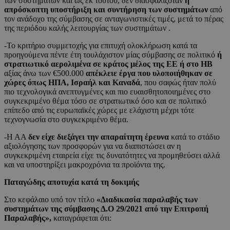
των συστημάτων και ως εκ τούτου, δεν διασφαλιζόταν
η
απρόσκοπτη υποστήριξη και συντήρηση των συστημάτων
από
τον ανάδοχο της σύμβασης σε ανταγωνιστικές τιμές, μετά το πέρας
της περιόδου καλής λειτουργίας των συστημάτων .
-Το κριτήριο συμμετοχής για επιτυχή ολοκλήρωση κατά τα
προηγούμενα πέντε έτη τουλάχιστον μίας σύμβασης σε πολιτικό
ή
στρατιωτικό αερολιμένα σε κράτος μέλος της ΕΕ ή στο ΗΒ
αξίας άνω των €500.000
απέκλειε έργα που υλοποιήθηκαν σε
χώρες όπως ΗΠΑ, Ισραήλ και Καναδά
, που σαφώς ήταν πολύ
πιο τεχνολογικά ανεπτυγμένες και πιο ευαισθητοποιημένες στο
συγκεκριμένο θέμα τόσο σε στρατιωτικό όσο και σε πολιτικό
επίπεδο από τις ευρωπαϊκές χώρες με ελάχιστη μέχρι τότε
τεχνογνωσία στο συγκεκριμένο θέμα.
-Η ΑΑ
δεν είχε διεξάγει την απαραίτητη έρευνα
κατά το στάδιο
αξιολόγησης των προσφορών για να διαπιστώσει αν η
συγκεκριμένη εταιρεία είχε τις δυνατότητες να προμηθεύσει αλλά
και να υποστηρίξει μακροχρόνια τα προϊόντα της.
Παταγώδης αποτυχία κατά τη δοκιμής
Στο κεφάλαιο υπό τον τίτλο
«Διαδικασία παραλαβής των
συστημάτων της σύμβασης Δ.Ο 29/2021 από την Επιτροπή
Παραλαβής»,
καταγράφεται ότι: