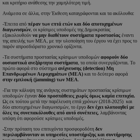
και κριτήριο ανάθεσης την χαμηλότερη τιμή.
Ανάμεσα σε άλλα, στην Έκθεση καταγράφονται και τα ακόλουθα:
-Έπειτα από
πέραν των επτά ετών και δύο αποτυχημένων
διαγωνισμών
, οι κρίσιμες υποδομές της Δημοκρατίας
εξακολουθούν
να μην διαθέτουν συστήματα προστασίας
έναντι
της απειλής των ΜΕΑ, με την υλοποίηση του έργου να έχει προς το
παρόν απροσδιόριστο χρονικό ορίζοντα.
-Τα συστήματα προστασίας κρίσιμων υποδομών
αφορούν δύο
ουσιαστικά ανεξάρτητα συστήματα
, τα οποία συνεργάζονται. Το
πρώτο αφορά στο σύστημα
ανίχνευσης (detection) Μη
Επανδρωμένων Αεροχημάτων (ΜΕΑ)
και το δεύτερο αφορά
στην εμπλοκή (jamming) των ΜΕΑ
.
-Για την κάλυψη της ανάγκης συστημάτων προστασίας κρίσιμων
υποδομών έγιναν
δύο προσπάθειες χωρίς όμως καμία επιτυχία.
Ως εκ τούτου μετά την παρέλευση επτά χρόνων (2018-2025) και
δύο αποτυχημένων διαγωνισμών, το έργο
δεν έχει υλοποιηθεί με
όλες τις συνεπακόλουθες από αυτό συνέπειες
, λαμβάνοντας
υπόψη ότι αφορούσε κρίσιμες υποδομές.
-Στην πρόταση του επιτυχόντα προσφοροδότη
δεν
περιλαμβάνονταν οι υπηρεσίες υποστήριξης και συντήρησης