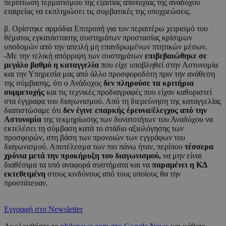
περίπτωση τερματισμού της εξαιτίας αποτυχίας της αναδόχου
εταιρείας να εκπληρώσει τις συμβατικές της υποχρεώσεις.
β. Ορίστηκε αρμόδια Επιτροπή για τον περαιτέρω χειρισμό του
θέματος εγκατάστασης συστημάτων προστασίας κρίσιμων
υποδομών από την απειλή μη επανδρωμένων πτητικών μέσων.
-Με την τελική απόρριψη των συστημάτων
επιβεβαιώθηκε σε
μεγάλο βαθμό η καταγγελία
που είχε υποβληθεί στην Αστυνομία
και την Υπηρεσία μας από άλλο προσφοροδότη πριν την ανάθεση
της σύμβασης, ότι ο Ανάδοχος
δεν πληρούσε τα κριτήρια
συμμετοχής
και τις τεχνικές προδιαγραφές που είχαν καθοριστεί
στα έγγραφα του διαγωνισμού. Από τη διερεύνηση της καταγγελίας
διαπιστώσαμε ότι
δεν έγινε επαρκής έρευνα/έλεγχος από την
Αστυνομία
της τεκμηρίωσης των δυνατοτήτων του Αναδόχου να
εκτελέσει τη σύμβαση κατά το στάδιο αξιολόγησης των
προσφορών, στη βάση των προνοιών των εγγράφων του
διαγωνισμού. Αποτέλεσμα των πιο πάνω ήταν, περίπου
τέσσερα
χρόνια μετά την προκήρυξη του διαγωνισμού,
να μην είναι
διαθέσιμα τα υπό αναφορά συστήματα και να
παραμένει η ΚΔ
εκτεθειμένη
στους κινδύνους από τους οποίους θα την
προστάτευαν.
Εγγραφή στο Newsletter