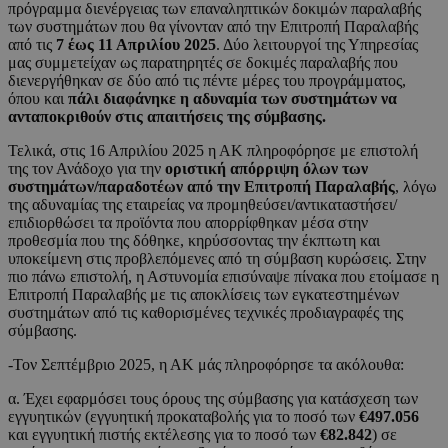
πρόγραμμα διενέργειας των επαναληπτικών δοκιμών παραλαβής
των συστημάτων που θα γίνονταν από την Επιτροπή Παραλαβής
από τις
7 έως 11 Απριλίου 2025
. Δύο λειτουργοί της Υπηρεσίας
μας συμμετείχαν ως παρατηρητές σε δοκιμές παραλαβής που
διενεργήθηκαν σε δύο από τις πέντε μέρες του προγράμματος,
όπου και
πάλι διαφάνηκε η αδυναμία των συστημάτων να
ανταποκριθούν στις απαιτήσεις της σύμβασης.
Τελικά, στις 16 Απριλίου 2025 η ΑΚ πληροφόρησε με επιστολή
της τον Ανάδοχο για την
οριστική απόρριψη όλων των
συστημάτων/παραδοτέων από την Επιτροπή Παραλαβής
, λόγω
της αδυναμίας της εταιρείας να προμηθεύσει/αντικαταστήσει/
επιδιορθώσει τα προϊόντα που απορρίφθηκαν μέσα στην
προθεσμία που της δόθηκε, κηρύσσοντας την έκπτωτη και
υποκείμενη στις προβλεπόμενες από τη σύμβαση κυρώσεις. Στην
πιο πάνω επιστολή, η Αστυνομία επισύναψε πίνακα που ετοίμασε η
Επιτροπή Παραλαβής με τις αποκλίσεις των εγκατεστημένων
συστημάτων από τις καθορισμένες τεχνικές προδιαγραφές της
σύμβασης.
-Τον Σεπτέμβριο 2025, η ΑΚ μάς πληροφόρησε τα ακόλουθα:
α. Έχει εφαρμόσει τους όρους της σύμβασης για κατάσχεση των
εγγυητικών (εγγυητική προκαταβολής για το ποσό των
€497.056
και εγγυητική πιστής εκτέλεσης για το ποσό των
€82.842
) σε