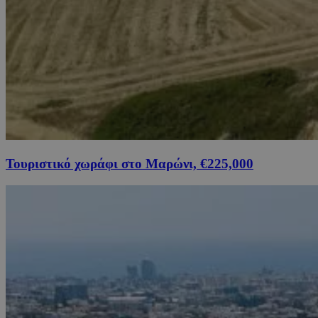
Τουριστικό χωράφι στο Μαρώνι, €225,000