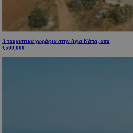
3 τουριστικά χωράφια στην Αγία Νάπα, από
€500,000