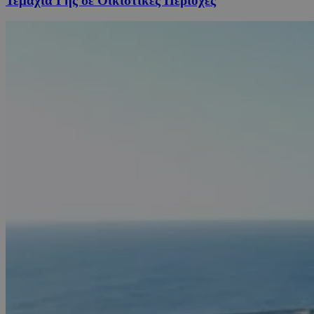
Τεμάχια Γης σε Οικιστικές Περιοχές