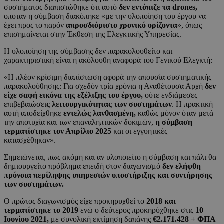
συστήματος διαπιστώθηκε ότι αυτό
δεν εντόπιζε τα drones,
οποταν η σύμβαση διακόπηκε «με την υλοποίηση του έργου να
έχει προς το παρόν
απροσδιόριστο χρονικό ορίζοντα
», όπως
επισημαίνεται στην Έκθεση της Ελεγκτικής Υπηρεσίας.
Η υλοποίηση της σύμβασης δεν παρακολουθείτο και
χαρακτηριστική είναι η ακόλουθη αναφορά του Γενικού Ελεγκτή:
«Η πλέον κρίσιμη διαπίστωση αφορά την απουσία συστηματικής
παρακολούθησης: Για σχεδόν τρία χρόνια η Αναθέτουσα Αρχή
δεν
είχε σαφή εικόνα της εξέλιξης του έργου,
ούτε ενδιάμεσες
επιβεβαιώσει
ς λειτουργικότητας των συστημάτων
. Η πρακτική
αυτή αποδείχθηκε
εντελώς λανθασμένη,
καθώς μόνον όταν μετά
την αποτυχία και των επαναληπτικών δοκιμών,
η σύμβαση
τερματίστηκε τον Απρίλιο 2025
και οι εγγυητικές
κατασχέθηκαν».
Σημειώνεται, πως ακόμη και αν υλοποιείτο η σύμβαση και πάλι θα
δημιουργείτο πρόβλημα επειδή στον διαγωνισμό
δεν ελήφθη
πρόνοια περίληψης υπηρεσιών υποστήριξης και συντήρησης
των συστημάτων.
Ο πρώτος διαγωνισμός είχε προκηρυχθεί το
2018 και
τερματίστηκε το 2019
ενώ ο δεύτερος προκηρύχθηκε στις
10
Ιουνίου 2021,
με συνολική εκτίμηση δαπάνης
€2.171.428 + ΦΠΑ