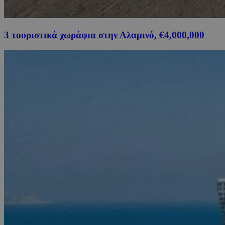
3 τουριστικά χωράφια στην Αλαμινό, €4,000,000