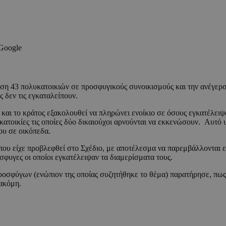
 Google
ιση 43 πολυκατοικιών σε προσφυγικούς συνοικισμούς και την ανέγερσ
 δεν τις εγκαταλείπουν.
υ και το κράτος εξακολουθεί να πληρώνει ενοίκιο σε όσους εγκατέλει
υκατοικίες τις οποίες δύο δικαιούχοι αρνούνται να εκκενώσουν. Αυτό
ου σε οικόπεδα.
 που είχε προβλεφθεί στο Σχέδιο, με αποτέλεσμα να παρεμβάλλονται 
όσφυγες οι οποίοι εγκατέλειψαν τα διαμερίσματα τους.
οσφύγων (ενώπιον της οποίας συζητήθηκε το θέμα) παρατήρησε, πως τ
ακόμη.