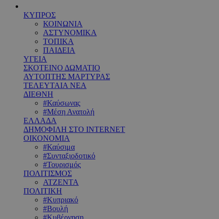
ΚΥΠΡΟΣ
ΚΟΙΝΩΝΙΑ
ΑΣΤΥΝΟΜΙΚΑ
ΤΟΠΙΚΑ
ΠΑΙΔΕΙΑ
ΥΓΕΙΑ
ΣΚΟΤΕΙΝΟ ΔΩΜΑΤΙΟ
ΑΥΤΟΠΤΗΣ ΜΑΡΤΥΡΑΣ
ΤΕΛΕΥΤΑΙΑ ΝΕΑ
ΔΙΕΘΝΗ
#Καύσωνας
#Μέση Ανατολή
ΕΛΛΑΔΑ
ΔΗΜΟΦΙΛΗ ΣΤΟ INTERNET
ΟΙΚΟΝΟΜΙΑ
#Καύσιμα
#Συνταξιοδοτικό
#Τουρισμός
ΠΟΛΙΤΙΣΜΟΣ
ΑΤΖΕΝΤΑ
ΠΟΛΙΤΙΚΗ
#Κυπριακό
#Βουλή
#Κυβέρνηση