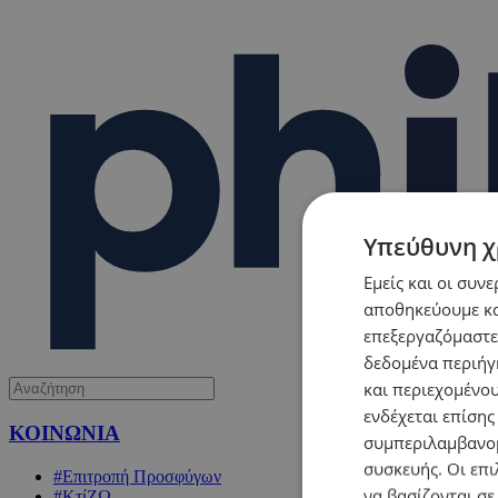
Υπεύθυνη χ
Εμείς και οι συν
αποθηκεύουμε κα
επεξεργαζόμαστε
δεδομένα περιήγη
και περιεχομένο
ενδέχεται επίσης
ΚΟΙΝΩΝΙΑ
συμπεριλαμβανομ
συσκευής. Οι επι
#Επιτροπή Προσφύγων
να βασίζονται σε
#ΚτίΖΩ