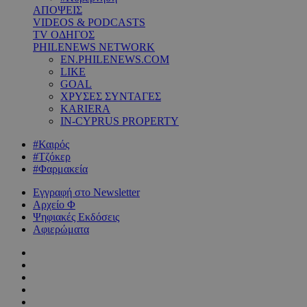
ΑΠΟΨΕΙΣ
VIDEOS & PODCASTS
TV ΟΔΗΓΟΣ
PHILENEWS NETWORK
EN.PHILENEWS.COM
LIKE
GOAL
ΧΡΥΣΕΣ ΣΥΝΤΑΓΕΣ
KARIERA
IN-CYPRUS PROPERTY
#Καιρός
#Τζόκερ
#Φαρμακεία
Εγγραφή στο Newsletter
Αρχείο Φ
Ψηφιακές Εκδόσεις
Αφιερώματα