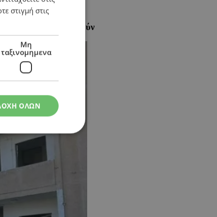
τε στιγμή στις
ατούν να ανταποκριθούν
Μη
ταξινομημενα
ΔΟΧΗ ΟΛΩΝ