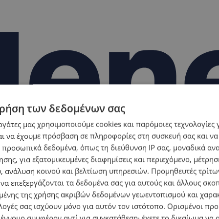
ρήση των δεδομένων σας
εργάτες μας χρησιμοποιούμε cookies και παρόμοιες τεχνολογίες 
ι να έχουμε πρόσβαση σε πληροφορίες στη συσκευή σας και να
 προσωπικά δεδομένα, όπως τη διεύθυνση IP σας, μοναδικά αν
σης, για εξατομικευμένες διαφημίσεις και περιεχόμενο, μέτρη
υ, ανάλυση κοινού και βελτίωση υπηρεσιών.
Προμηθευτές τρίτων
 να επεξεργάζονται τα δεδομένα σας για αυτούς και άλλους σκο
ένης της χρήσης ακριβών δεδομένων γεωεντοπισμού και χαρα
λογές σας ισχύουν μόνο για αυτόν τον ιστότοπο. Ορισμένοι πρ
 έννομο συμφέρον αντί για συγκατάθεση· έχετε το δικαίωμα να α