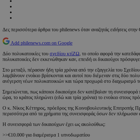
Δες περισσότερα άρθρα του philenews όταν αναζητάς ειδήσεις στην
Add philenews.com on Google
Δύο πολυκατοικίες του
σχεδίου κτίΖΩ
, το οποίο αφορά την κατεδάφ
πολυκατοικίες δεν εκκενώθηκαν καν, επειδή οι δικαιούχοι πρόσφυγες
Στο μεταξύ, πέρασαν ήδη τρία χρόνια από την εξαγγελία του Σχεδίο
λαμβάνουν ενοίκιο βρίσκονται και αυτοί που διέμεναν στις δύο πολ
ανέγερση νέων πολυκατοικιών και τώρα προχωρά στο διαχωρισμό τ
Σημειώνεται, πως κάποιοι δικαιούχοι δεν κατέβαλαν τη συνεισφορά
ώρα, το κράτος πληρώνει (εδώ και τρία χρόνια) το ενοίκιο στους πρ
Ο κ. Νίκος Κέττηρος, πρόεδρος της Κοινοβουλευτικής Επιτροπής Πρ
περισσότερα από τα χρήματα της συνεισφοράς όσων δεν πλήρωσαν 
Η συνεισφορά των δικαιούχων έχει ως ακολούθως:
>>€10.000 για διαμέρισμα 1 υπνοδωματίου