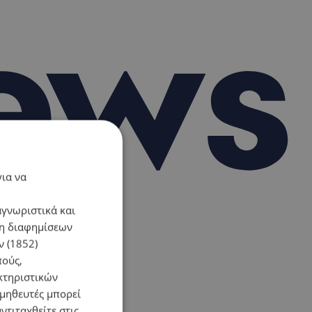
για να
αγνωριστικά και
ση διαφημίσεων
 (1852)
πούς,
κτηριστικών
ομηθευτές μπορεί
ντιταχθείτε στις