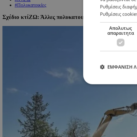
#Πολυκατοικίες
Ρυθμίσεις διαφή
Ρυθμίσεις cookie
Σχέδιο κτίΖΩ: Άλλες πολυκατοικίες τελειώνουν, άλλ
Απολυτως
απαραιτητα
ΕΜΦΑΝΙΣΗ 