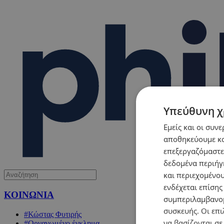
Υπεύθυνη χ
Εμείς και οι συν
αποθηκεύουμε κα
επεξεργαζόμαστε
δεδομένα περιήγη
και περιεχομένο
ενδέχεται επίσης
ΚΟΙΝΩΝΙΑ
συμπεριλαμβανομ
συσκευής. Οι επι
#Κώστας Φυτιρής
να βασίζονται σε
#Οργανωμένο έγκλημα