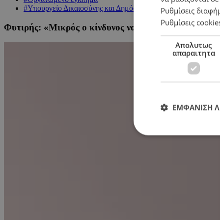
#Υπουργείο Δικαιοσύνης και Δημόσιας Τάξης
Ρυθμίσεις διαφή
Ρυθμίσεις cookie
Φυτιρής: «Μικρός ο κίνδυνος να γίνει στόχος η Κύπ
Απολυτως
απαραιτητα
ΕΜΦΑΝΙΣΗ 