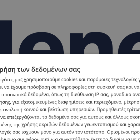
ρήση των δεδομένων σας
εργάτες μας χρησιμοποιούμε cookies και παρόμοιες τεχνολογίες 
ι να έχουμε πρόσβαση σε πληροφορίες στη συσκευή σας και να
 προσωπικά δεδομένα, όπως τη διεύθυνση IP σας, μοναδικά αν
σης, για εξατομικευμένες διαφημίσεις και περιεχόμενο, μέτρη
υ, ανάλυση κοινού και βελτίωση υπηρεσιών.
Προμηθευτές τρίτων
 να επεξεργάζονται τα δεδομένα σας για αυτούς και άλλους σκο
ένης της χρήσης ακριβών δεδομένων γεωεντοπισμού και χαρα
λογές σας ισχύουν μόνο για αυτόν τον ιστότοπο. Ορισμένοι πρ
 έννομο συμφέρον αντί για συγκατάθεση· έχετε το δικαίωμα να α