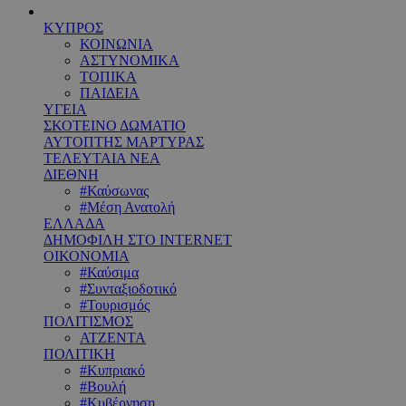
ΚΥΠΡΟΣ
ΚΟΙΝΩΝΙΑ
ΑΣΤΥΝΟΜΙΚΑ
ΤΟΠΙΚΑ
ΠΑΙΔΕΙΑ
ΥΓΕΙΑ
ΣΚΟΤΕΙΝΟ ΔΩΜΑΤΙΟ
ΑΥΤΟΠΤΗΣ ΜΑΡΤΥΡΑΣ
ΤΕΛΕΥΤΑΙΑ ΝΕΑ
ΔΙΕΘΝΗ
#Καύσωνας
#Μέση Ανατολή
ΕΛΛΑΔΑ
ΔΗΜΟΦΙΛΗ ΣΤΟ INTERNET
ΟΙΚΟΝΟΜΙΑ
#Καύσιμα
#Συνταξιοδοτικό
#Τουρισμός
ΠΟΛΙΤΙΣΜΟΣ
ΑΤΖΕΝΤΑ
ΠΟΛΙΤΙΚΗ
#Κυπριακό
#Βουλή
#Κυβέρνηση