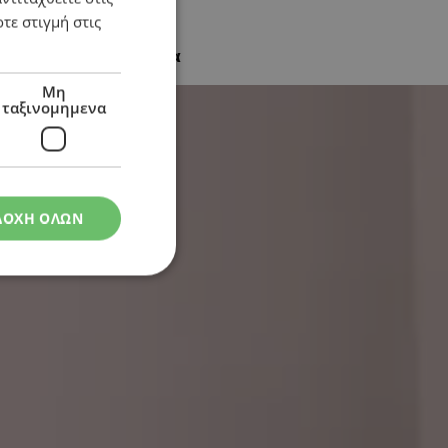
τε στιγμή στις
το οργανωμένο έγκλημα
Μη
ταξινομημενα
ΔΟΧΗ ΟΛΩΝ