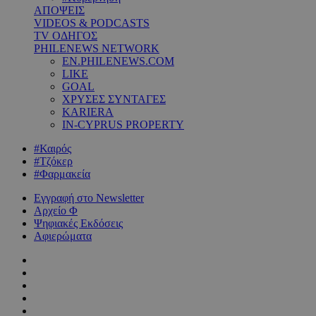
ΑΠΟΨΕΙΣ
VIDEOS & PODCASTS
TV ΟΔΗΓΟΣ
PHILENEWS NETWORK
EN.PHILENEWS.COM
LIKE
GOAL
ΧΡΥΣΕΣ ΣΥΝΤΑΓΕΣ
KARIERA
IN-CYPRUS PROPERTY
#Καιρός
#Τζόκερ
#Φαρμακεία
Εγγραφή στο Newsletter
Αρχείο Φ
Ψηφιακές Εκδόσεις
Αφιερώματα