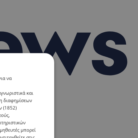
για να
αγνωριστικά και
ση διαφημίσεων
 (1852)
πούς,
κτηριστικών
ομηθευτές μπορεί
ντιταχθείτε στις