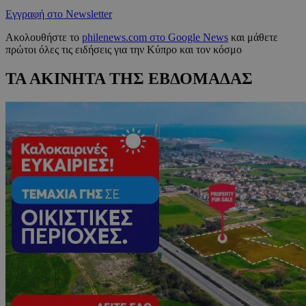
Εγγραφή στο Newsletter
Ακολουθήστε το
philenews.com στο Google News
και μάθετε
πρώτοι όλες τις ειδήσεις για την Κύπρο και τον κόσμο
ΤΑ ΑΚΙΝΗΤΑ ΤΗΣ ΕΒΔΟΜΑΔΑΣ