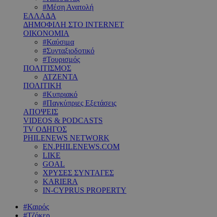
#Μέση Ανατολή
ΕΛΛΑΔΑ
ΔΗΜΟΦΙΛΗ ΣΤΟ INTERNET
ΟΙΚΟΝΟΜΙΑ
#Καύσιμα
#Συνταξιοδοτικό
#Τουρισμός
ΠΟΛΙΤΙΣΜΟΣ
ΑΤΖΕΝΤΑ
ΠΟΛΙΤΙΚΗ
#Κυπριακό
#Παγκύπριες Εξετάσεις
ΑΠΟΨΕΙΣ
VIDEOS & PODCASTS
TV ΟΔΗΓΟΣ
PHILENEWS NETWORK
EN.PHILENEWS.COM
LIKE
GOAL
ΧΡΥΣΕΣ ΣΥΝΤΑΓΕΣ
KARIERA
IN-CYPRUS PROPERTY
#Καιρός
#Τζόκερ