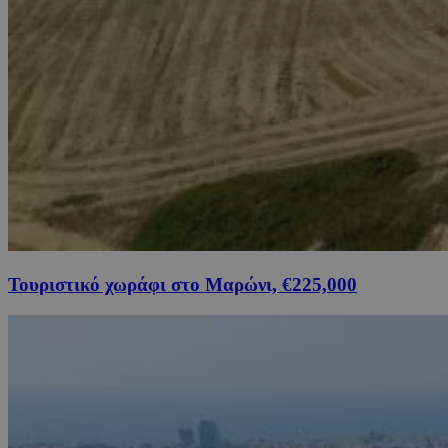
Τουριστικό χωράφι στο Μαρώνι, €225,000