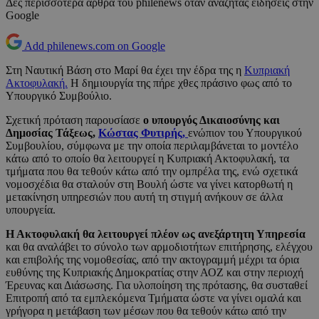
Δες περισσότερα άρθρα του philenews όταν αναζητάς ειδήσεις στην
Google
Add philenews.com on Google
Στη Ναυτική Βάση στο Μαρί θα έχει την έδρα της η
Κυπριακή
Ακτοφυλακή.
Η δημιουργία της πήρε χθες πράσινο φως από το
Υπουργικό Συμβούλιο.
Σχετική πρόταση παρουσίασε
ο υπουργός Δικαιοσύνης και
Δημοσίας Τάξεως,
Κώστας Φυτιρής,
ενώπιον του Υπουργικού
Συμβουλίου, σύμφωνα με την οποία περιλαμβάνεται το μοντέλο
κάτω από το οποίο θα λειτουργεί η Κυπριακή Ακτοφυλακή, τα
τμήματα που θα τεθούν κάτω από την ομπρέλα της, ενώ σχετικά
νομοσχέδια θα σταλούν στη Βουλή ώστε να γίνει κατορθωτή η
μετακίνηση υπηρεσιών που αυτή τη στιγμή ανήκουν σε άλλα
υπουργεία.
Η Ακτοφυλακή θα λειτουργεί πλέον ως ανεξάρτητη Υπηρεσία
και θα αναλάβει το σύνολο των αρμοδιοτήτων επιτήρησης, ελέγχου
και επιβολής της νομοθεσίας, από την ακτογραμμή μέχρι τα όρια
ευθύνης της Κυπριακής Δημοκρατίας στην ΑΟΖ και στην περιοχή
Έρευνας και Διάσωσης. Για υλοποίηση της πρότασης, θα συσταθεί
Επιτροπή από τα εμπλεκόμενα Τμήματα ώστε να γίνει ομαλά και
γρήγορα η μετάβαση των μέσων που θα τεθούν κάτω από την