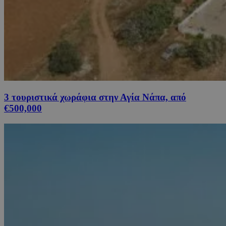
3 τουριστικά χωράφια στην Αγία Νάπα, από
€500,000