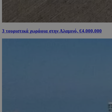
3 τουριστικά χωράφια στην Αλαμινό, €4,000,000