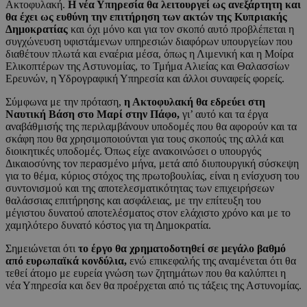
Ακτοφυλακή.
Η νέα Υπηρεσία θα λειτουργεί ως ανεξάρτητη και
θα έχει ως ευθύνη την επιτήρηση των ακτών της Κυπριακής
Δημοκρατίας
και όχι μόνο και για τον σκοπό αυτό προβλέπεται η
συγχώνευση υφιστάμενων υπηρεσιών διαφόρων υπουργείων που
διαθέτουν πλωτά και εναέρια μέσα, όπως η Λιμενική και η Μοίρα
Ελικοπτέρων της Αστυνομίας, το Τμήμα Αλιείας και Θαλασσίων
Ερευνών, η Υδρογραφική Υπηρεσία και άλλοι συναφείς φορείς.
Σύμφωνα με την πρόταση,
η Ακτοφυλακή θα εδρεύει στη
Ναυτική Βάση στο Μαρί στην Πάφο,
γι’ αυτό και τα έργα
αναβάθμισής της περιλαμβάνουν υποδομές που θα αφορούν και τα
σκάφη που θα χρησιμοποιούνται για τους σκοπούς της αλλά και
διοικητικές υποδομές. Όπως είχε ανακοινώσει ο υπουργός
Δικαιοσύνης τον περασμένο μήνα, μετά από διυπουργική σύσκεψη
για το θέμα, κύριος στόχος της πρωτοβουλίας, είναι η ενίσχυση του
συντονισμού και της αποτελεσματικότητας των επιχειρήσεων
θαλάσσιας επιτήρησης και ασφάλειας, με την επίτευξη του
μέγιστου δυνατού αποτελέσματος στον ελάχιστο χρόνο και με το
χαμηλότερο δυνατό κόστος για τη Δημοκρατία.
Σημειώνεται ότι
το έργο θα χρηματοδοτηθεί σε μεγάλο βαθμό
από ευρωπαϊκά κονδύλια,
ενώ επικεφαλής της αναμένεται ότι θα
τεθεί άτομο με ευρεία γνώση των ζητημάτων που θα καλύπτει η
νέα Υπηρεσία και δεν θα προέρχεται από τις τάξεις της Αστυνομίας.