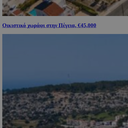
Οικιστικό χωράφι στην Πέγεια, €45,000