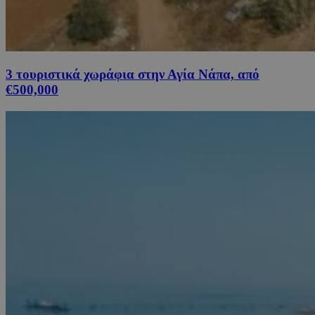
3 τουριστικά χωράφια στην Αγία Νάπα, από
€500,000