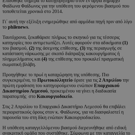
Επιδόθηκε σήμερα το κατηγορητήριο στον εν αργία δήμαρχο
Φαίδωνα Φαίδωνος για την υπόθεση του φερόμενου βιασμού που
τοποθετείται χρονικά στο 2014.
Γι΄ αυτή την εξέλιξη ενημερώθηκε από αρμόδια πηγή πριν από λίγο
το
philenews
.
Ταυτόχρονα, ξεκαθάρισε πλήρως το σκηνικό για τις τέσσερις
κατηγορίες που αντιμετωπίζει. Αυτές αφορούν στα αδικήματα
(1)
του βιασμού,
(2)
της άσεμνης επίθεσης,
(3)
της περιαγωγής σε
κατάσταση νάρκωσης με σκοπό διάπραξης κακουργήματος ή
πλημμελήματος και
(4)
της επίθεσης που προκαλεί πραγματική
σωματική βλάβη.
Προηγήθηκε το πρωί η καταχώρηση της υπόθεσης. Πιο
συγκεκριμένα, το
Πρωτοκολλητείο
όρισε για τις
2 Απριλίου
την
πρώτη εμφάνιση του κατηγορούμενου ενώπιον
Επαρχιακού
Δικαστηρίου Λεμεσού
, προκειμένου να γίνει η διαδικασία
παραπομπής στο
Κακουργιοδικείο
.
Στις 2 Απριλίου το Επαρχιακό Δικαστήριο Λεμεσού θα επιβάλει
περιοριστικούς όρους στον κ. Φαίδωνος, για να διασφαλιστεί η
παρουσία του στη δίκη ενώπιον Κακουργιοδικείου.
Η υπόθεση καταγγελλόμενου βιασμού διερευνήθηκε από ειδική
ανακριτική ομάδα που συστάθηκε. Σύμφωνα με την καταγγελία το