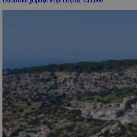
Οικιστικό χωράφι στην Πέγεια, €45,000