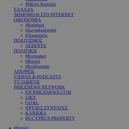
#Μέση Ανατολή
ΕΛΛΑΔΑ
ΔΗΜΟΦΙΛΗ ΣΤΟ INTERNET
ΟΙΚΟΝΟΜΙΑ
#Καύσιμα
#Συνταξιοδοτικό
#Τουρισμός
ΠΟΛΙΤΙΣΜΟΣ
ΑΤΖΕΝΤΑ
ΠΟΛΙΤΙΚΗ
#Κυπριακό
#Βουλή
#Κυβέρνηση
ΑΠΟΨΕΙΣ
VIDEOS & PODCASTS
TV ΟΔΗΓΟΣ
PHILENEWS NETWORK
EN.PHILENEWS.COM
LIKE
GOAL
ΧΡΥΣΕΣ ΣΥΝΤΑΓΕΣ
KARIERA
IN-CYPRUS PROPERTY
#Καιρός