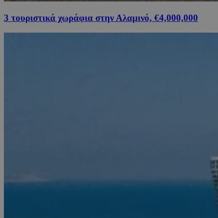
3 τουριστικά χωράφια στην Αλαμινό, €4,000,000