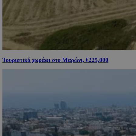
Τουριστικό χωράφι στο Μαρώνι, €225,000