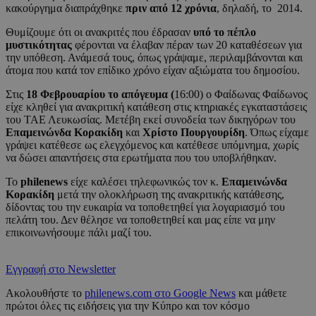
κακούργημα διαπράχθηκε
πριν από 12 χρόνια
, δηλαδή, το 2014.
Θυμίζουμε ότι οι ανακριτές που έδρασαν
υπό το πέπλο
μυστικότητας
φέρονται να έλαβαν πέραν των 20 καταθέσεων για
την υπόθεση. Ανάμεσά τους, όπως γράψαμε, περιλαμβάνονται και
άτομα που κατά τον επίδικο χρόνο είχαν αξιώματα του δημοσίου.
Στις
18 Φεβρουαρίου το απόγευμα (
16:00) ο Φαίδωνας Φαίδωνος
είχε κληθεί για ανακριτική κατάθεση στις κτηριακές εγκαταστάσεις
του ΤΑΕ Λευκωσίας. Μετέβη εκεί συνοδεία των δικηγόρων του
Επαμεινώνδα Κορακίδη
και
Χρίστο Πουργουρίδη
. Όπως είχαμε
γράψει κατέθεσε ως ελεγχόμενος και κατέθεσε υπόμνημα, χωρίς
να δώσει απαντήσεις στα ερωτήματα που του υποβλήθηκαν.
Το
philenews
είχε καλέσει τηλεφωνικώς τον κ.
Επαμεινώνδα
Κορακίδη
μετά την ολοκλήρωση της ανακριτικής κατάθεσης,
δίδοντας του την ευκαιρία να τοποθετηθεί για λογαριασμό του
πελάτη του. Δεν θέλησε να τοποθετηθεί και μας είπε να μην
επικοινωνήσουμε πάλι μαζί του.
Εγγραφή στο Newsletter
Ακολουθήστε το
philenews.com στο Google News
και μάθετε
πρώτοι όλες τις ειδήσεις για την Κύπρο και τον κόσμο