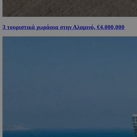
3 τουριστικά χωράφια στην Αλαμινό, €4,000,000