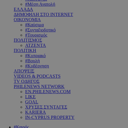
#Μέση Ανατολή
ΕΛΛΑΔΑ
ΔΗΜΟΦΙΛΗ ΣΤΟ INTERNET
ΟΙΚΟΝΟΜΙΑ
#Καύσιμα
#Συνταξιοδοτικό
#Τουρισμός
ΠΟΛΙΤΙΣΜΟΣ
ΑΤΖΕΝΤΑ
ΠΟΛΙΤΙΚΗ
#Κυπριακό
#Βουλή
#Κυβέρνηση
ΑΠΟΨΕΙΣ
VIDEOS & PODCASTS
TV ΟΔΗΓΟΣ
PHILENEWS NETWORK
EN.PHILENEWS.COM
LIKE
GOAL
ΧΡΥΣΕΣ ΣΥΝΤΑΓΕΣ
KARIERA
IN-CYPRUS PROPERTY
#Καιρός