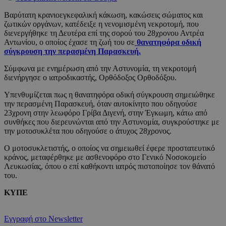
Βαρύτατη κρανιοεγκεφαλική κάκωση, κακώσεις σώματος και
ζωτικών οργάνων, κατέδειξε η νενομισμένη νεκροτομή, που
διενεργήθηκε τη Δευτέρα επί της σορού του 28χρονου Αντρέα
Αντωνίου, ο οποίος έχασε τη ζωή του σε
θανατηφόρα οδική
σύγκρουση την περασμένη Παρασκευή.
Σύμφωνα με ενημέρωση από την Αστυνομία, τη νεκροτομή
διενήργησε ο ιατροδικαστής, Ορθόδοξος Ορθοδόξου.
Υπενθυμίζεται πως η θανατηφόρα οδική σύγκρουση σημειώθηκε
την περασμένη Παρασκευή, όταν αυτοκίνητο που οδηγούσε
23χρονη στην λεωφόρο Γρίβα Διγενή, στην Έγκωμη, κάτω από
συνθήκες που διερευνώνται από την Αστυνομία, συγκρούστηκε με
την μοτοσυκλέτα που οδηγούσε ο άτυχος 28χρονος.
Ο μοτοσυκλετιστής, ο οποίος να σημειωθεί έφερε προστατευτικό
κράνος, μεταφέρθηκε με ασθενοφόρο στο Γενικό Νοσοκομείο
Λευκωσίας, όπου ο επί καθήκοντι ιατρός πιστοποίησε τον θάνατό
του.
ΚΥΠΕ
Εγγραφή στο Newsletter