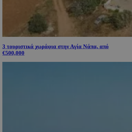
3 τουριστικά χωράφια στην Αγία Νάπα, από
€500,000