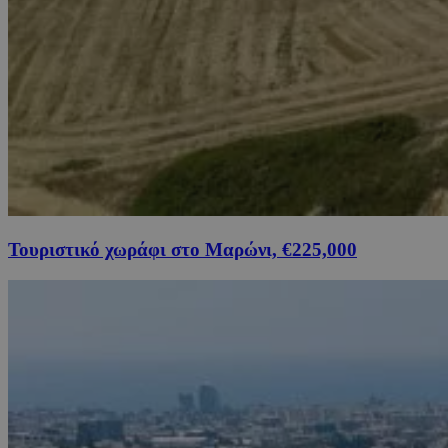
Τουριστικό χωράφι στο Μαρώνι, €225,000