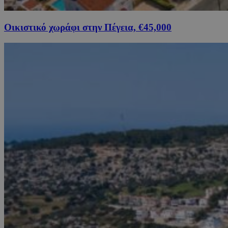
Οικιστικό χωράφι στην Πέγεια, €45,000