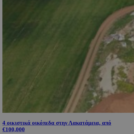
4 οικιστικά οικόπεδα στην Λακατάμεια, από
€100,000