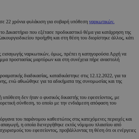
 σε 22 χρόνια φυλάκιση για σοβαρή υπόθεση
ναρκωτικών.
 το Δικαστήριο που εξέτασε προδικαστικό θέμα για κατάχρηση της
Κακουργιοδικείου προήχθη και στη θέση του διορίστηκε άλλος, κάτι
ος εισαγωγής ναρκωτικών, όμως, πρέπει η κατηγορούσα Αρχή να
ραμμα προστασίας μαρτύρων και στη συνέχεια πήρε αναστολή
οαματικής διαδικασίας, καταδικάστηκε στις 12.12.2022, για τα
νης, ενώ αθωώθηκε για τα αδικήματα της συνομωσίας και της
ή υπόθεση δεν ήταν ο φυσικός δικαστής του εφεσείοντος, με
φορετική σύνθεση, το οποίο με την ενδιάμεση απόφαση του
 όργανα του παράνομου καθεστώτος στις κατεχόμενες περιοχές και
 απαγωγή, η οποία διενεργήθηκε εκτός νόμιμου πλαισίου από
υρισμούς του εφεσείοντος, προβάλλοντας τη θέση ότι οι ενέργειες