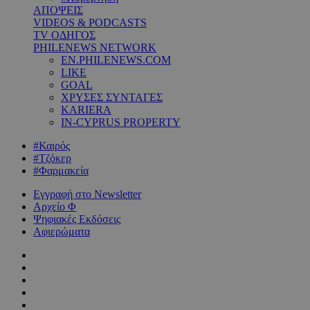
ΑΠΟΨΕΙΣ
VIDEOS & PODCASTS
TV ΟΔΗΓΟΣ
PHILENEWS NETWORK
EN.PHILENEWS.COM
LIKE
GOAL
ΧΡΥΣΕΣ ΣΥΝΤΑΓΕΣ
KARIERA
IN-CYPRUS PROPERTY
#Καιρός
#Τζόκερ
#Φαρμακεία
Εγγραφή στο Newsletter
Αρχείο Φ
Ψηφιακές Εκδόσεις
Αφιερώματα