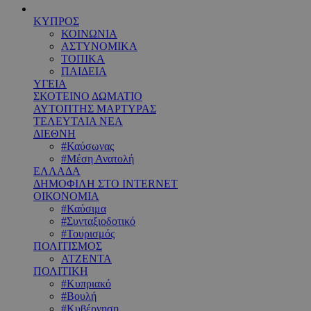
ΚΥΠΡΟΣ
ΚΟΙΝΩΝΙΑ
ΑΣΤΥΝΟΜΙΚΑ
ΤΟΠΙΚΑ
ΠΑΙΔΕΙΑ
ΥΓΕΙΑ
ΣΚΟΤΕΙΝΟ ΔΩΜΑΤΙΟ
ΑΥΤΟΠΤΗΣ ΜΑΡΤΥΡΑΣ
ΤΕΛΕΥΤΑΙΑ ΝΕΑ
ΔΙΕΘΝΗ
#Καύσωνας
#Μέση Ανατολή
ΕΛΛΑΔΑ
ΔΗΜΟΦΙΛΗ ΣΤΟ INTERNET
ΟΙΚΟΝΟΜΙΑ
#Καύσιμα
#Συνταξιοδοτικό
#Τουρισμός
ΠΟΛΙΤΙΣΜΟΣ
ΑΤΖΕΝΤΑ
ΠΟΛΙΤΙΚΗ
#Κυπριακό
#Βουλή
#Κυβέρνηση