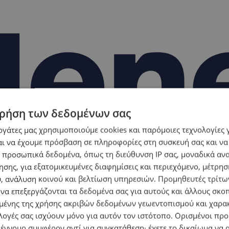
ρήση των δεδομένων σας
εργάτες μας χρησιμοποιούμε cookies και παρόμοιες τεχνολογίες 
ι να έχουμε πρόσβαση σε πληροφορίες στη συσκευή σας και να
 προσωπικά δεδομένα, όπως τη διεύθυνση IP σας, μοναδικά αν
σης, για εξατομικευμένες διαφημίσεις και περιεχόμενο, μέτρη
υ, ανάλυση κοινού και βελτίωση υπηρεσιών.
Προμηθευτές τρίτων
 να επεξεργάζονται τα δεδομένα σας για αυτούς και άλλους σκο
ένης της χρήσης ακριβών δεδομένων γεωεντοπισμού και χαρα
λογές σας ισχύουν μόνο για αυτόν τον ιστότοπο. Ορισμένοι πρ
 έννομο συμφέρον αντί για συγκατάθεση· έχετε το δικαίωμα να α