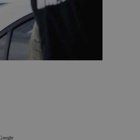
 Google