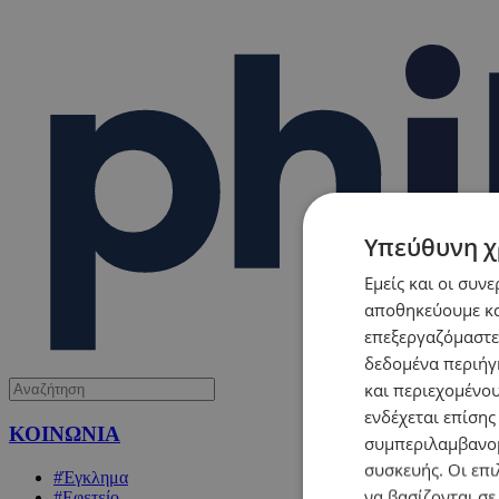
Υπεύθυνη χ
Εμείς και οι συν
αποθηκεύουμε κα
επεξεργαζόμαστε
δεδομένα περιήγη
και περιεχομένο
ενδέχεται επίσης
ΚΟΙΝΩΝΙΑ
συμπεριλαμβανομ
συσκευής. Οι επι
#Έγκλημα
να βασίζονται σε
#Εφετείο