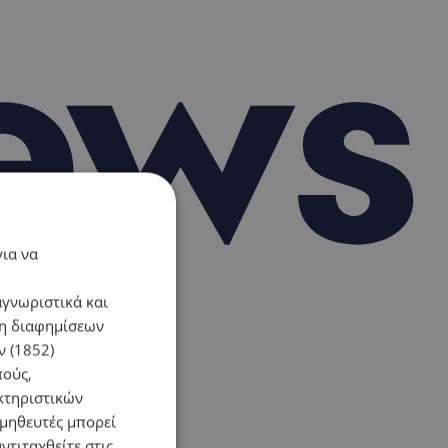
για να
αγνωριστικά και
ση διαφημίσεων
 (1852)
πούς,
κτηριστικών
ομηθευτές μπορεί
ντιταχθείτε στις