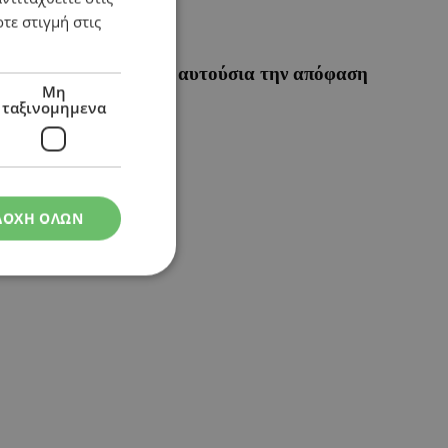
τε στιγμή στις
ης νέας δίκης – Δείτε αυτούσια την απόφαση
Μη
ταξινομημενα
ΔΟΧΗ ΟΛΩΝ