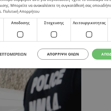
μισης
. Μπορείτε να ανακαλέσετε τη συγκατάθεσή σας οποιαδήπο
s
.
Πολιτική Απορρήτου
ίκη 22 χρόνων του Ζαβράντωνα – Ποιες οι δυσκολίες τ
Αποδοσης
Στοχευσης
Λειτουργικοτητας
ΛΕΠΤΟΜΕΡΕΙΩΝ
ΑΠΌΡΡΙΨΗ ΌΛΩΝ
ΑΠΟ