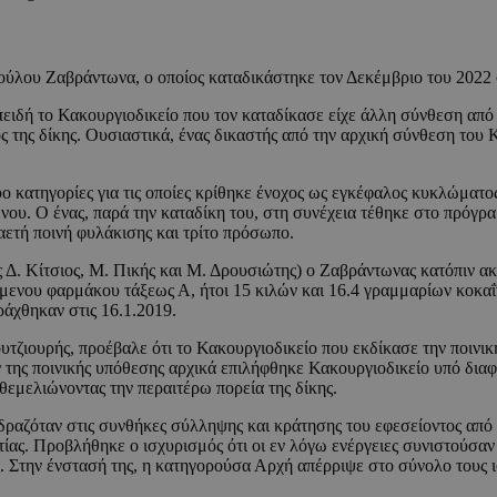
ούλου Ζαβράντωνα, ο οποίος καταδικάστηκε τον Δεκέμβριο του 2022
πειδή το Κακουργιοδικείο που τον καταδίκασε είχε άλλη σύνθεση από
ς της δίκης. Ουσιαστικά, ένας δικαστής από την αρχική σύνθεση του 
υο κατηγορίες για τις οποίες κρίθηκε ένοχος ως εγκέφαλος κυκλώματ
ενου. Ο ένας, παρά την καταδίκη του, στη συνέχεια τέθηκε στο πρόγ
ταετή ποινή φυλάκισης και τρίτο πρόσωπο.
 Δ. Κίτσιος, Μ. Πικής και Μ. Δρουσιώτης) ο Ζαβράντωνας κατόπιν ακρ
μενου φαρμάκου τάξεως Α, ήτοι 15 κιλών και 16.4 γραμμαρίων κοκαΐ
άχθηκαν στις 16.1.2019.
τζιουρής, προέβαλε ότι το Κακουργιοδικείο που εκδίκασε την ποινικ
ν της ποινικής υπόθεσης αρχικά επιλήφθηκε Κακουργιοδικείο υπό δια
θεμελιώνοντας την περαιτέρω πορεία της δίκης.
εδραζόταν στις συνθήκες σύλληψης και κράτησης του εφεσείοντος από
ίας. Προβλήθηκε ο ισχυρισμός ότι οι εν λόγω ενέργειες συνιστούσαν
την ένστασή της, η κατηγορούσα Αρχή απέρριψε στο σύνολο τους ισχ