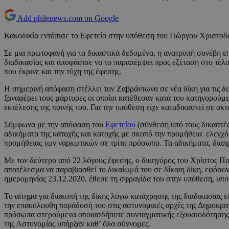
Add philenews.com on Google
Κακοδικία εντόπισε το Εφετείο στην υπόθεση του Γιώργου Χριστοδ
Σε μια πρωτοφανή για τα δικαστικά δεδομένα, η ανατροπή συνέβη ε
διαδικασίας και αποφάσισε να το παραπέμψει προς εξέταση στο τέλο
που έκρινε και την τύχη της έφεσης.
Η σημερινή απόφαση στέλλει τον Ζαβράντωνα σε νέα δίκη για τις δ
ξαναφέρει τους μάρτυρες οι οποίοι κατέθεσαν κατά του κατηγορούμ
εκτέλεσης της ποινής του. Για την υπόθεση είχε καταδικαστεί σε οκ
Σύμφωνα με την απόφαση του
Εφετείου
(σύνθεση υπό τους δικαστές
αδικήματα της κατοχής και κατοχής με σκοπό την προμήθεια ελεγχό
προμήθειας των ναρκωτικών σε τρίτο πρόσωπο. Τα αδικήματα, διαπρ
Με τον δεύτερο από 22 λόγους έφεσης, ο δικηγόρος του Χρίστος Που
αποτέλεσμα να παραβιασθεί το δικαίωμά του σε δίκαιη δίκη, εφόσο
ημερομηνίας 23.12.2020, έθεσε τη σφραγίδα του στην υπόθεση, υπο
Το αίτημα για διακοπή της δίκης λόγω κατάχρησης της διαδικασίας 
την επακόλουθη παράδοσή του στις αστυνομικές αρχές της Δημοκρατ
πρόσωπα στερούμενα οποιασδήποτε συνταγματικής εξουσιοδότησης. Σ
της Αστυνομίας υπήρξαν καθ’ όλα σύννομες.