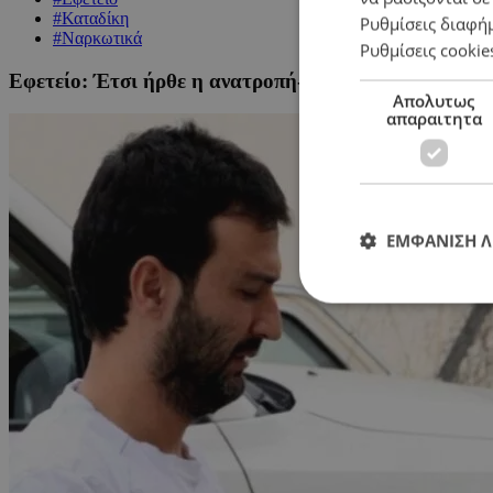
#Καταδίκη
Ρυθμίσεις διαφή
#Ναρκωτικά
Ρυθμίσεις cookie
Εφετείο: Έτσι ήρθε η ανατροπή-βόμβα για την καταδ
Απολυτως
απαραιτητα
ΕΜΦΑΝΙΣΗ 