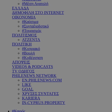
#Μέση Ανατολή
ΕΛΛΑΔΑ
ΔΗΜΟΦΙΛΗ ΣΤΟ INTERNET
ΟΙΚΟΝΟΜΙΑ
#Καύσιμα
#Συνταξιοδοτικό
#Τουρισμός
ΠΟΛΙΤΙΣΜΟΣ
ΑΤΖΕΝΤΑ
ΠΟΛΙΤΙΚΗ
#Κυπριακό
#Βουλή
#Κυβέρνηση
ΑΠΟΨΕΙΣ
VIDEOS & PODCASTS
TV ΟΔΗΓΟΣ
PHILENEWS NETWORK
EN.PHILENEWS.COM
LIKE
GOAL
ΧΡΥΣΕΣ ΣΥΝΤΑΓΕΣ
KARIERA
IN-CYPRUS PROPERTY
#Καιρός