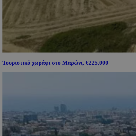
Τουριστικό χωράφι στο Μαρώνι, €225,000