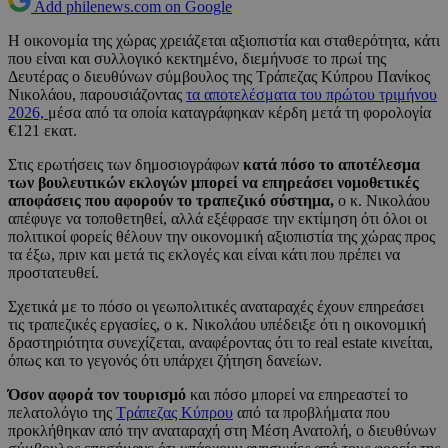
Add philenews.com on Google
Η οικονομία της χώρας χρειάζεται αξιοπιστία και σταθερότητα, κάτι
που είναι και συλλογικό κεκτημένο, διεμήνυσε το πρωί της
Δευτέρας ο διευθύνων σύμβουλος της Τράπεζας Κύπρου Πανίκος
Νικολάου, παρουσιάζοντας
τα αποτελέσματα του πρώτου τριμήνου
2026,
μέσα από τα οποία καταγράφηκαν κέρδη μετά τη φορολογία
€121 εκατ.
Στις ερωτήσεις των δημοσιογράφων
κατά πόσο το αποτέλεσμα
των βουλευτικών εκλογών μπορεί να επηρεάσει νομοθετικές
αποφάσεις που αφορούν το τραπεζικό σύστημα,
ο κ. Νικολάου
απέφυγε να τοποθετηθεί, αλλά εξέφρασε την εκτίμηση ότι όλοι οι
πολιτικοί φορείς θέλουν την οικονομική αξιοπιστία της χώρας προς
τα έξω, πριν και μετά τις εκλογές και είναι κάτι που πρέπει να
προστατευθεί.
Σχετικά με το πόσο οι γεωπολιτικές αναταραχές έχουν επηρεάσει
τις τραπεζικές εργασίες, ο κ. Νικολάου υπέδειξε ότι η οικονομική
δραστηριότητα συνεχίζεται, αναφέροντας ότι το real estate κινείται,
όπως και το γεγονός ότι υπάρχει ζήτηση δανείων.
Όσον αφορά τον τουρισμό
και πόσο μπορεί να επηρεαστεί το
πελατολόγιο της
Τράπεζας Κύπρου
από τα προβλήματα που
προκλήθηκαν από την αναταραχή στη Μέση Ανατολή, ο διευθύνων