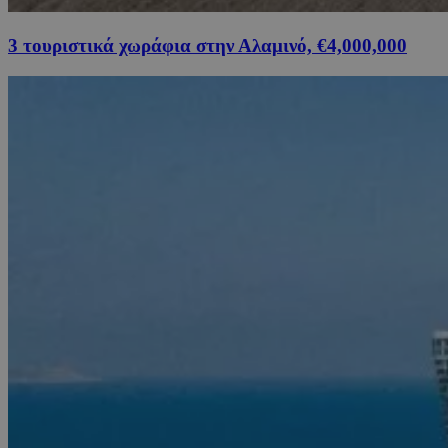
3 τουριστικά χωράφια στην Αλαμινό, €4,000,000