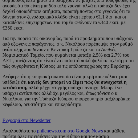
σύμβουλος επεσήμανε ότι υπάρχουν ανησυχίες από τους φορείς της
αγοράς ότι θα είναι μια δύσκολη χρονιά, αλλά η τράπεζα δεν έχει
δεχθεί οποιαδήποτε αιτήματα, παραπέμποντας στο γεγονός ότι τα
δάνεια στον ξενοδοχειακό κλάδο είναι περίπου €1,1 δισ. και οι
καταθέσεις επιχειρήσεων του τομέα φθάνουν τα €340 εκατ. με
€350 εκατ.
Για την πορεία της οικονομίας, παρά τα προβλήματα που υπάρχουν
από εξωγενείς παράγοντες, ο κ. Νικολάου παρέπεμψε στον ρυθμό
ανάπτυξης που δίνουν η Κεντρική Τράπεζα και το Διεθνές
Νομισματικό Ταμείο, που κυμαίνεται μεταξύ 2,5% και 2,7% του
ΑΕΠ, τονίζοντας ότι είναι ένα ποσοστό πολύ ψηλό σε σχέση με το
πώς συγκρίνεται η Κύπρος με τις υπόλοιπες χώρες της Ευρώπης.
Ανέφερε ότι η κυπριακή οικονομία είναι μικρή και ευέλικτη και
υπέδειξε ότι
κανείς δεν μπορεί να ξέρει πώς θα συνεχιστεί η
κατάσταση,
αλλά μέχρι στιγμής υπάρχει αντοχή. Μπορεί να
υπάρχει αντίκτυπος αλλά όχι μεγάλος και, όπως τόνισε ο κ.
Νικολάου, για την Τράπεζα Κύπρου υπάρχουν τρία μαξιλαράκια:
κεφάλαιο, ρευστότητα και επικερδότητα.
Εγγραφή στο Newsletter
Ακολουθήστε το
philenews.com στο Google News
και μάθετε
πρώτοι όλες τις ειδήσεις για την Κύπρο και τον κόσμο