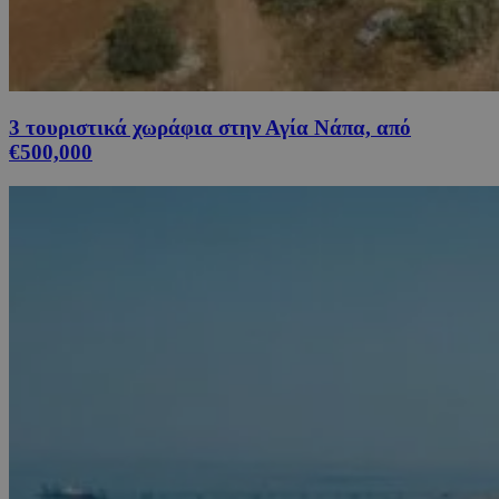
3 τουριστικά χωράφια στην Αγία Νάπα, από
€500,000