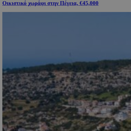
Οικιστικό χωράφι στην Πέγεια, €45,000