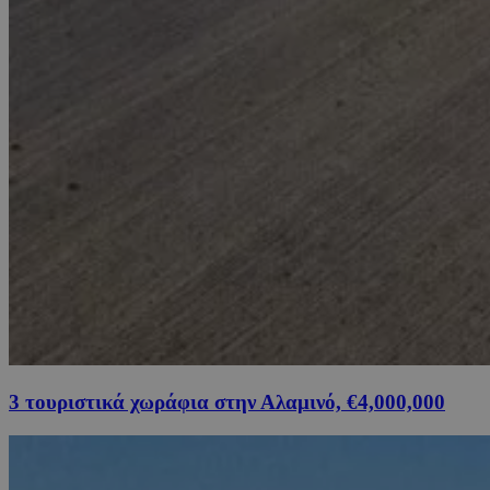
3 τουριστικά χωράφια στην Αλαμινό, €4,000,000