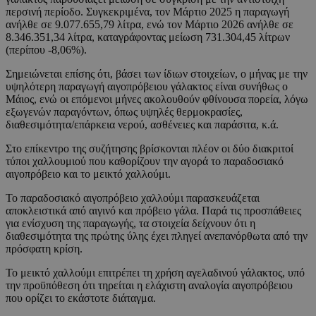
περσινή περίοδο. Συγκεκριμένα, τον Μάρτιο 2025 η παραγωγή
ανήλθε σε 9.077.655,79 λίτρα, ενώ τον Μάρτιο 2026 ανήλθε σε
8.346.351,34 λίτρα, καταγράφοντας μείωση 731.304,45 λίτρων
(περίπου -8,06%).
Σημειώνεται επίσης ότι, βάσει των ίδιων στοιχείων, ο μήνας με την
υψηλότερη παραγωγή αιγοπρόβειου γάλακτος είναι συνήθως ο
Μάιος, ενώ οι επόμενοι μήνες ακολουθούν φθίνουσα πορεία, λόγω
εξωγενών παραγόντων, όπως υψηλές θερμοκρασίες,
διαθεσιμότητα/επάρκεια νερού, ασθένειες και παράσιτα, κ.ά.
Στο επίκεντρο της συζήτησης βρίσκονται πλέον οι δύο διακριτοί
τύποι χαλλουμιού που καθορίζουν την αγορά το παραδοσιακό
αιγοπρόβειο και το μεικτό χαλλούμι.
Το παραδοσιακό αιγοπρόβειο χαλλούμι παρασκευάζεται
αποκλειστικά από αιγινό και πρόβειο γάλα. Παρά τις προσπάθειες
για ενίσχυση της παραγωγής, τα στοιχεία δείχνουν ότι η
διαθεσιμότητα της πρώτης ύλης έχει πληγεί ανεπανόρθωτα από την
πρόσφατη κρίση.
Το μεικτό χαλλούμι επιτρέπει τη χρήση αγελαδινού γάλακτος, υπό
την προϋπόθεση ότι τηρείται η ελάχιστη αναλογία αιγοπρόβειου
που ορίζει το εκάστοτε διάταγμα.