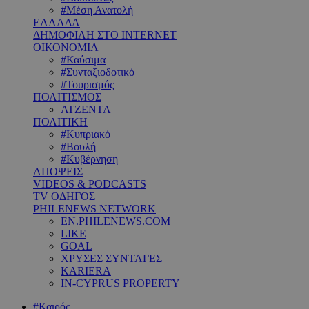
#Μέση Ανατολή
ΕΛΛΑΔΑ
ΔΗΜΟΦΙΛΗ ΣΤΟ INTERNET
ΟΙΚΟΝΟΜΙΑ
#Καύσιμα
#Συνταξιοδοτικό
#Τουρισμός
ΠΟΛΙΤΙΣΜΟΣ
ΑΤΖΕΝΤΑ
ΠΟΛΙΤΙΚΗ
#Κυπριακό
#Βουλή
#Κυβέρνηση
ΑΠΟΨΕΙΣ
VIDEOS & PODCASTS
TV ΟΔΗΓΟΣ
PHILENEWS NETWORK
EN.PHILENEWS.COM
LIKE
GOAL
ΧΡΥΣΕΣ ΣΥΝΤΑΓΕΣ
KARIERA
IN-CYPRUS PROPERTY
#Καιρός