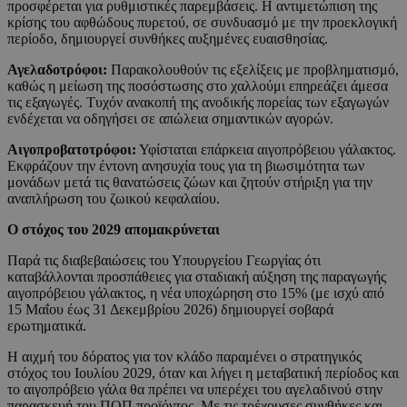
προσφέρεται για ρυθμιστικές παρεμβάσεις. Η αντιμετώπιση της
κρίσης του αφθώδους πυρετού, σε συνδυασμό με την προεκλογική
περίοδο, δημιουργεί συνθήκες αυξημένες ευαισθησίας.
Αγελαδοτρόφοι:
Παρακολουθούν τις εξελίξεις με προβληματισμό,
καθώς η μείωση της ποσόστωσης στο χαλλούμι επηρεάζει άμεσα
τις εξαγωγές. Τυχόν ανακοπή της ανοδικής πορείας των εξαγωγών
ενδέχεται να οδηγήσει σε απώλεια σημαντικών αγορών.
Αιγοπροβατοτρόφοι:
Υφίσταται επάρκεια αιγοπρόβειου γάλακτος.
Εκφράζουν την έντονη ανησυχία τους για τη βιωσιμότητα των
μονάδων μετά τις θανατώσεις ζώων και ζητούν στήριξη για την
αναπλήρωση του ζωικού κεφαλαίου.
Ο στόχος του 2029 απομακρύνεται
Παρά τις διαβεβαιώσεις του Υπουργείου Γεωργίας ότι
καταβάλλονται προσπάθειες για σταδιακή αύξηση της παραγωγής
αιγοπρόβειου γάλακτος, η νέα υποχώρηση στο 15% (με ισχύ από
15 Μαΐου έως 31 Δεκεμβρίου 2026) δημιουργεί σοβαρά
ερωτηματικά.
Η αιχμή του δόρατος για τον κλάδο παραμένει ο στρατηγικός
στόχος του Ιουλίου 2029, όταν και λήγει η μεταβατική περίοδος και
το αιγοπρόβειο γάλα θα πρέπει να υπερέχει του αγελαδινού στην
παρασκευή του ΠΟΠ προϊόντος. Με τις τρέχουσες συνθήκες και