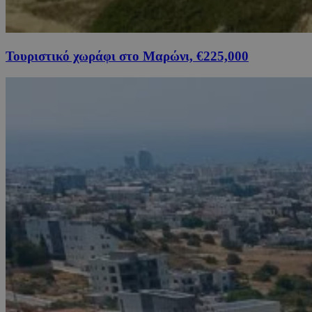
Τουριστικό χωράφι στο Μαρώνι, €225,000