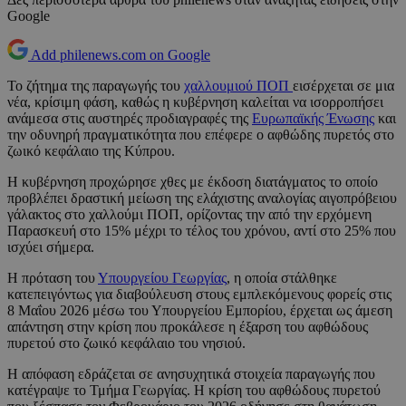
Google
Add philenews.com on Google
Το ζήτημα της παραγωγής του
χαλλουμιού ΠΟΠ
εισέρχεται σε μια
νέα, κρίσιμη φάση, καθώς η κυβέρνηση καλείται να ισορροπήσει
ανάμεσα στις αυστηρές προδιαγραφές της
Ευρωπαϊκής Ένωσης
και
την οδυνηρή πραγματικότητα που επέφερε ο αφθώδης πυρετός στο
ζωικό κεφάλαιο της Κύπρου.
Η κυβέρνηση προχώρησε χθες με έκδοση διατάγματος το οποίο
προβλέπει δραστική μείωση της ελάχιστης αναλογίας αιγοπρόβειου
γάλακτος στο χαλλούμι ΠΟΠ, ορίζοντας την από την ερχόμενη
Παρασκευή στο 15% μέχρι το τέλος του χρόνου, αντί στο 25% που
ισχύει σήμερα.
Η πρόταση του
Υπουργείου Γεωργίας
, η οποία στάλθηκε
κατεπειγόντως για διαβούλευση στους εμπλεκόμενους φορείς στις
8 Μαΐου 2026 μέσω του Υπουργείου Εμπορίου, έρχεται ως άμεση
απάντηση στην κρίση που προκάλεσε η έξαρση του αφθώδους
πυρετού στο ζωικό κεφάλαιο του νησιού.
Η απόφαση εδράζεται σε ανησυχητικά στοιχεία παραγωγής που
κατέγραψε το Τμήμα Γεωργίας. Η κρίση του αφθώδους πυρετού