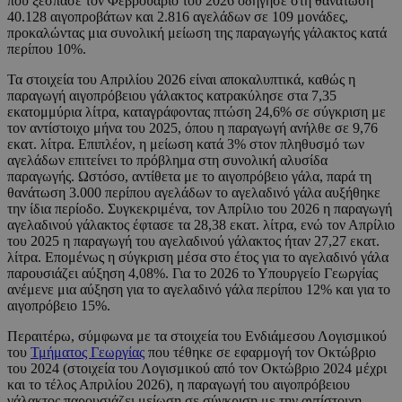
που ξέσπασε τον Φεβρουάριο του 2026 οδήγησε στη θανάτωση
40.128 αιγοπροβάτων και 2.816 αγελάδων σε 109 μονάδες,
προκαλώντας μια συνολική μείωση της παραγωγής γάλακτος κατά
περίπου 10%.
Τα στοιχεία του Απριλίου 2026 είναι αποκαλυπτικά, καθώς η
παραγωγή αιγοπρόβειου γάλακτος κατρακύλησε στα 7,35
εκατομμύρια λίτρα, καταγράφοντας πτώση 24,6% σε σύγκριση με
τον αντίστοιχο μήνα του 2025, όπου η παραγωγή ανήλθε σε 9,76
εκατ. λίτρα. Επιπλέον, η μείωση κατά 3% στον πληθυσμό των
αγελάδων επιτείνει το πρόβλημα στη συνολική αλυσίδα
παραγωγής. Ωστόσο, αντίθετα με το αιγοπρόβειο γάλα, παρά τη
θανάτωση 3.000 περίπου αγελάδων το αγελαδινό γάλα αυξήθηκε
την ίδια περίοδο. Συγκεκριμένα, τον Απρίλιο του 2026 η παραγωγή
αγελαδινού γάλακτος έφτασε τα 28,38 εκατ. λίτρα, ενώ τον Απρίλιο
του 2025 η παραγωγή του αγελαδινού γάλακτος ήταν 27,27 εκατ.
λίτρα. Επομένως η σύγκριση μέσα στο έτος για το αγελαδινό γάλα
παρουσιάζει αύξηση 4,08%. Για το 2026 το Υπουργείο Γεωργίας
ανέμενε μια αύξηση για το αγελαδινό γάλα περίπου 12% και για το
αιγοπρόβειο 15%.
Περαιτέρω, σύμφωνα με τα στοιχεία του Ενδιάμεσου Λογισμικού
του
Τμήματος Γεωργίας
που τέθηκε σε εφαρμογή τον Οκτώβριο
του 2024 (στοιχεία του Λογισμικού από τον Οκτώβριο 2024 μέχρι
και το τέλος Απριλίου 2026), η παραγωγή του αιγοπρόβειου
γάλακτος παρουσιάζει μείωση σε σύγκριση με την αντίστοιχη