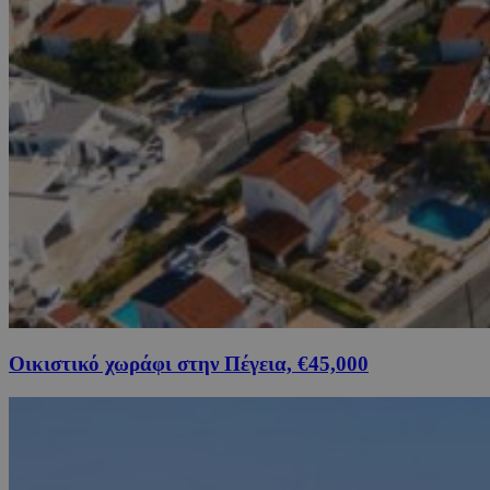
Οικιστικό χωράφι στην Πέγεια, €45,000