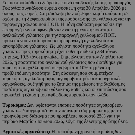
Σε μια προσπάθεια εξεύρεσης κοινά αποδεκτής λύσης, η υπουργός
Γεωργίας συγκάλεσε ευρεία σύσκεψη στις 30 Απριλίου 2026 με
όλους τους φορείς. Στη σύσκεψη δεν λήφθηκε καμία απόφαση σε
σχέση με τη διαφοροποίηση της ποσόστωσης του γάλακτος για την
παραγωγή χαλλουμιού ΠΟΠ. Η μόνη απόφαση αφορούσε την
εφαρμογή των συμφωνηθέντων για τη μέγιστη ποσότητα
αγελαδινού γάλακτος για την παραγωγή χαλλουμιού ΠΟΠ,
προκειμένου να ισορροπήσει η παραγωγή αγελαδινού και
αιγοπρόβειου γάλακτος. Ως μέγιστη ποσότητα αγελαδινού
γάλακτος προς τυροκόμηση έχει τεθεί η διάθεση 234 τόνων
ετησίως, 19,5 τόνοι μηνιαίως. Σημειώνεται ότι τον Απρίλιο του
2026, η ποσότητα του αγελαδινού γάλακτος που διατέθηκε για
τυροκόμηση χαλλουμιού υπερέβη κατά 10% τη μέγιστη
προβλεπόμενη ποσότητα. Στη σύσκεψη που συμμετείχαν
τυροκόμοι, αγελαδοτρόφοι, αιγοπροβατοτρόφοι και αγροτικές
οργανώσεις, συζητήθηκε το ζήτημα της μείωσης της διαθέσιμης
ποσότητας αιγοπρόβειου γάλακτος, καθώς και οι επιπτώσεις που
προκαλεί η έξαρση του αφθώδους πυρετού στον κλάδο.
Τυροκόμοι:
Δεν υφίστανται επαρκείς ποσότητες αιγοπρόβειου
γάλακτος. Υπογραμμίζουν την αδυναμία συμμόρφωσης με το
προηγούμενο διάταγμα που προέβλεπε ποσοστό 25% για την
περίοδο Μαρτίου-Ιουλίου 2026, λόγω της έλλειψης πρώτης ύλης.
Αγροτικές οργανώσεις:
Η υφιστάμενη χρονική περίοδος δεν