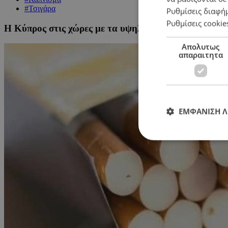
#Τσιγάρα
Ρυθμίσεις διαφή
Ρυθμίσεις cookie
Η Κύπρος στις χώρες με τα υψηλότερα ποσοστά παρ
Απολυτως
απαραιτητα
ΕΜΦΑΝΙΣΗ 