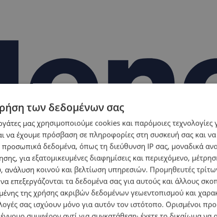
ρήση των δεδομένων σας
εργάτες μας χρησιμοποιούμε cookies και παρόμοιες τεχνολογίες 
ι να έχουμε πρόσβαση σε πληροφορίες στη συσκευή σας και να
 προσωπικά δεδομένα, όπως τη διεύθυνση IP σας, μοναδικά αν
σης, για εξατομικευμένες διαφημίσεις και περιεχόμενο, μέτρη
υ, ανάλυση κοινού και βελτίωση υπηρεσιών.
Προμηθευτές τρίτων
 να επεξεργάζονται τα δεδομένα σας για αυτούς και άλλους σκο
ένης της χρήσης ακριβών δεδομένων γεωεντοπισμού και χαρα
λογές σας ισχύουν μόνο για αυτόν τον ιστότοπο. Ορισμένοι πρ
 έννομο συμφέρον αντί για συγκατάθεση· έχετε το δικαίωμα να α