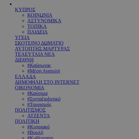
ΚΥΠΡΟΣ
ΚΟΙΝΩΝΙΑ
ΑΣΤΥΝΟΜΙΚΑ
ΤΟΠΙΚΑ
ΠΑΙΔΕΙΑ
ΥΓΕΙΑ
ΣΚΟΤΕΙΝΟ ΔΩΜΑΤΙΟ
ΑΥΤΟΠΤΗΣ ΜΑΡΤΥΡΑΣ
ΤΕΛΕΥΤΑΙΑ ΝΕΑ
ΔΙΕΘΝΗ
#Καύσωνας
#Μέση Ανατολή
ΕΛΛΑΔΑ
ΔΗΜΟΦΙΛΗ ΣΤΟ INTERNET
ΟΙΚΟΝΟΜΙΑ
#Καύσιμα
#Συνταξιοδοτικό
#Τουρισμός
ΠΟΛΙΤΙΣΜΟΣ
ΑΤΖΕΝΤΑ
ΠΟΛΙΤΙΚΗ
#Κυπριακό
#Βουλή
#Κυβέρνηση