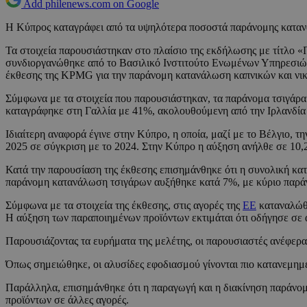
Add philenews.com on Google
Η Κύπρος καταγράφει από τα υψηλότερα ποσοστά παράνομης κατ
Τα στοιχεία παρουσιάστηκαν στο πλαίσιο της εκδήλωσης με τίτλο 
συνδιοργανώθηκε από το Βασιλικό Ινστιτούτο Ενωμένων Υπηρεσιώ
έκθεσης της KPMG για την παράνομη κατανάλωση καπνικών και νικ
Σύμφωνα με τα στοιχεία που παρουσιάστηκαν, τα παράνομα τσιγάρα
καταγράφηκε στη Γαλλία με 41%, ακολουθούμενη από την Ιρλανδία
Ιδιαίτερη αναφορά έγινε στην Κύπρο, η οποία, μαζί με το Βέλγιο,
2025 σε σύγκριση με το 2024. Στην Κύπρο η αύξηση ανήλθε σε 10,
Κατά την παρουσίαση της έκθεσης επισημάνθηκε ότι η συνολική κ
παράνομη κατανάλωση τσιγάρων αυξήθηκε κατά 7%, με κύριο παράγ
Σύμφωνα με τα στοιχεία της έκθεσης, στις αγορές της
ΕΕ
καταναλώθη
Η αύξηση των παραποιημένων προϊόντων εκτιμάται ότι οδήγησε σε
Παρουσιάζοντας τα ευρήματα της μελέτης, οι παρουσιαστές ανέφερα
Όπως σημειώθηκε, οι αλυσίδες εφοδιασμού γίνονται πιο κατανεμημέ
Παράλληλα, επισημάνθηκε ότι η παραγωγή και η διακίνηση παράνομω
προϊόντων σε άλλες αγορές.