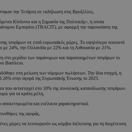
τηκαν την Τετάρτη σε εκδήλωση στις Βρυξέλλες.
ενοι Κίνδυνοι και η Σημασία της Πολιτικής», η οποία
αράνομου Εμπορίου (TRACIT), με αφορμή την παρουσίαση της
ωσης τσιγάρων σε επτά ευρωπαϊκές χώρες. Το υψηλότερο ποσοστό
ο με 24%, την Ολλανδία με 22% και τη Λιθουανία με 21%.
ηση στο μερίδιο των παράνομων και παραποιημένων τσιγάρων το
νο Βασίλειο.
δόθηκε στη μείωση των νόμιμων πωλήσεων. Την ίδια στιγμή, η
τά 20% στην αγορά της Ευρωπαϊκής Ένωσης το 2025.
α που αντιστοιχεί στο 10% της συνολικής κατανάλωσης τσιγάρων.
υρώ για τα κράτη μέλη.
ο αποκεντρωμένα και ευέλικτα χαρακτηριστικά.
συνθήκες της αγοράς.
νες χώρες να λειτουργούν ως κόμβοι διέλευσης για τη διοχέτευση