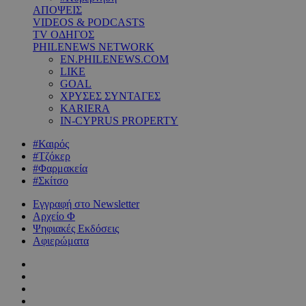
ΑΠΟΨΕΙΣ
VIDEOS & PODCASTS
TV ΟΔΗΓΟΣ
PHILENEWS NETWORK
EN.PHILENEWS.COM
LIKE
GOAL
ΧΡΥΣΕΣ ΣΥΝΤΑΓΕΣ
KARIERA
IN-CYPRUS PROPERTY
#Καιρός
#Τζόκερ
#Φαρμακεία
#Σκίτσο
Εγγραφή στο Newsletter
Αρχείο Φ
Ψηφιακές Εκδόσεις
Αφιερώματα