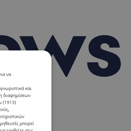
για να
αγνωριστικά και
ση διαφημίσεων
 (1913)
πούς,
κτηριστικών
ομηθευτές μπορεί
ντιταχθείτε στις