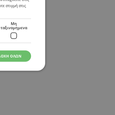
τε στιγμή στις
Μη
ταξινομημενα
ΔΟΧΗ ΟΛΩΝ