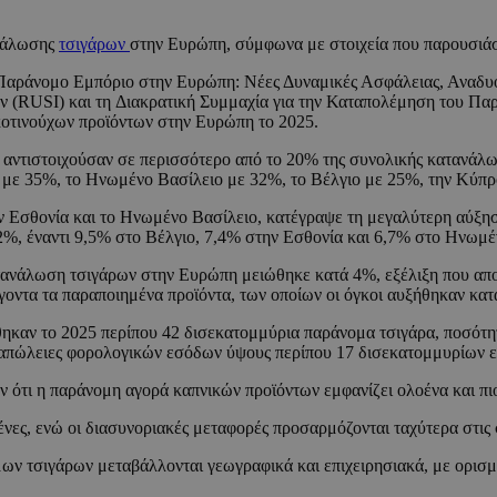
ανάλωσης
τσιγάρων
στην Ευρώπη, σύμφωνα με στοιχεία που παρουσιάσ
«Παράνομο Εμπόριο στην Ευρώπη: Νέες Δυναμικές Ασφάλειας, Αναδυόμ
ν (RUSI) και τη Διακρατική Συμμαχία για την Καταπολέμηση του Π
οτινούχων προϊόντων στην Ευρώπη το 2025.
 αντιστοιχούσαν σε περισσότερο από το 20% της συνολικής κατανάλ
 με 35%, το Ηνωμένο Βασίλειο με 32%, το Βέλγιο με 25%, την Κύπρ
 την Εσθονία και το Ηνωμένο Βασίλειο, κατέγραψε τη μεγαλύτερη αύξ
2%, έναντι 9,5% στο Βέλγιο, 7,4% στην Εσθονία και 6,7% στο Ηνωμέ
ατανάλωση τσιγάρων στην Ευρώπη μειώθηκε κατά 4%, εξέλιξη που απο
οντα τα παραποιημένα προϊόντα, των οποίων οι όγκοι αυξήθηκαν κα
καν το 2025 περίπου 42 δισεκατομμύρια παράνομα τσιγάρα, ποσότητ
 απώλειες φορολογικών εσόδων ύψους περίπου 17 δισεκατομμυρίων ε
ν ότι η παράνομη αγορά καπνικών προϊόντων εμφανίζει ολοένα και πι
νες, ενώ οι διασυνοριακές μεταφορές προσαρμόζονται ταχύτερα στις 
ν τσιγάρων μεταβάλλονται γεωγραφικά και επιχειρησιακά, με ορισμέ