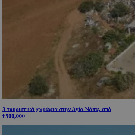
3 τουριστικά χωράφια στην Αγία Νάπα, από
€500,000