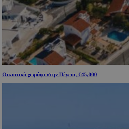
Οικιστικό χωράφι στην Πέγεια, €45,000