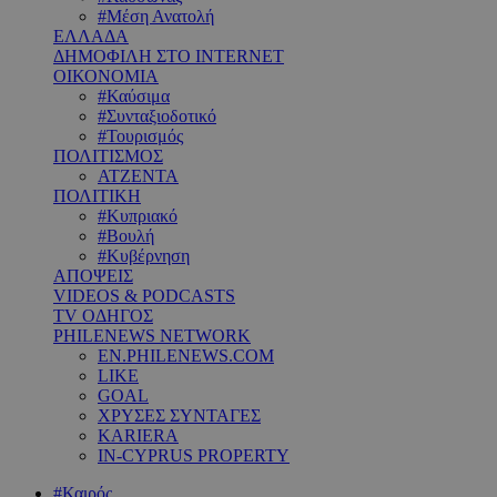
#Μέση Ανατολή
ΕΛΛΑΔΑ
ΔΗΜΟΦΙΛΗ ΣΤΟ INTERNET
ΟΙΚΟΝΟΜΙΑ
#Καύσιμα
#Συνταξιοδοτικό
#Τουρισμός
ΠΟΛΙΤΙΣΜΟΣ
ΑΤΖΕΝΤΑ
ΠΟΛΙΤΙΚΗ
#Κυπριακό
#Βουλή
#Κυβέρνηση
ΑΠΟΨΕΙΣ
VIDEOS & PODCASTS
TV ΟΔΗΓΟΣ
PHILENEWS NETWORK
EN.PHILENEWS.COM
LIKE
GOAL
ΧΡΥΣΕΣ ΣΥΝΤΑΓΕΣ
KARIERA
IN-CYPRUS PROPERTY
#Καιρός