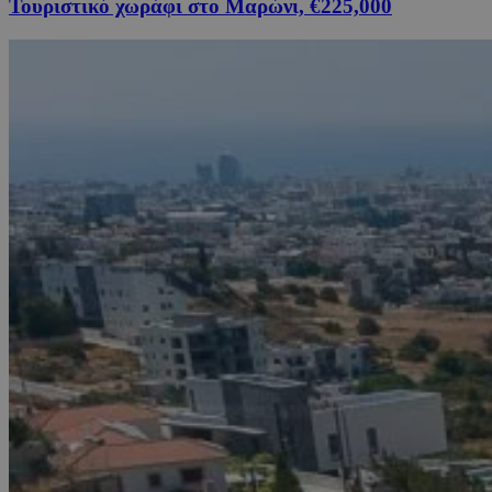
Τουριστικό χωράφι στο Μαρώνι, €225,000