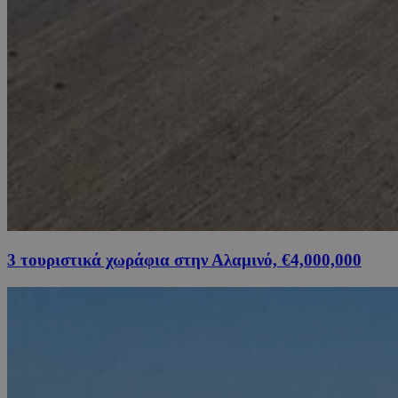
3 τουριστικά χωράφια στην Αλαμινό, €4,000,000