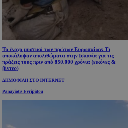
Το ένοχο μυστικό των πρώτων Ευρωπαίων: Τι
αποκάλυψαν απολιθώματα στην Ισπανία για τις
πράξεις τους πριν από 850.000 χρόνια (εικόνες &
βίντεο)
ΔΗΜΟΦΙΛΗ ΣΤΟ INTERNET
Panayiotis Evripidou