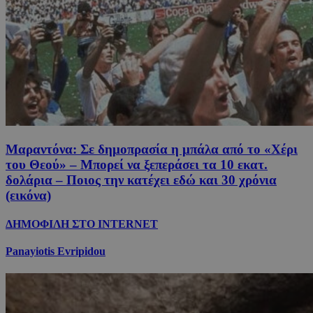
Μαραντόνα: Σε δημοπρασία η μπάλα από το «Χέρι
του Θεού» – Μπορεί να ξεπεράσει τα 10 εκατ.
δολάρια – Ποιος την κατέχει εδώ και 30 χρόνια
(εικόνα)
ΔΗΜΟΦΙΛΗ ΣΤΟ INTERNET
Panayiotis Evripidou