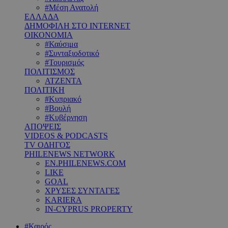
#Μέση Ανατολή
ΕΛΛΑΔΑ
ΔΗΜΟΦΙΛΗ ΣΤΟ INTERNET
ΟΙΚΟΝΟΜΙΑ
#Καύσιμα
#Συνταξιοδοτικό
#Τουρισμός
ΠΟΛΙΤΙΣΜΟΣ
ΑΤΖΕΝΤΑ
ΠΟΛΙΤΙΚΗ
#Κυπριακό
#Βουλή
#Κυβέρνηση
ΑΠΟΨΕΙΣ
VIDEOS & PODCASTS
TV ΟΔΗΓΟΣ
PHILENEWS NETWORK
EN.PHILENEWS.COM
LIKE
GOAL
ΧΡΥΣΕΣ ΣΥΝΤΑΓΕΣ
KARIERA
IN-CYPRUS PROPERTY
#Καιρός