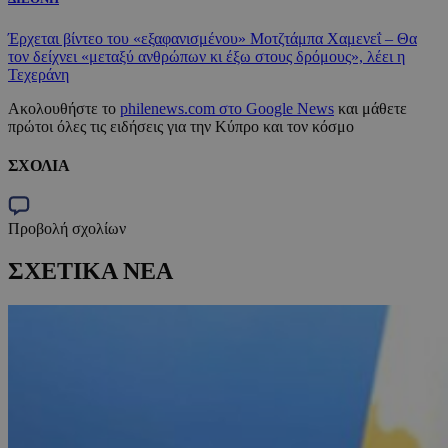
Έρχεται βίντεο του «εξαφανισμένου» Μοτζτάμπα Χαμενεΐ – Θα
τον δείχνει «μεταξύ ανθρώπων κι έξω στους δρόμους», λέει η
Τεχεράνη
Ακολουθήστε το
philenews.com στο Google News
και μάθετε
πρώτοι όλες τις ειδήσεις για την Κύπρο και τον κόσμο
ΣΧΟΛΙΑ
Προβολή σχολίων
ΣΧΕΤΙΚΑ ΝΕΑ