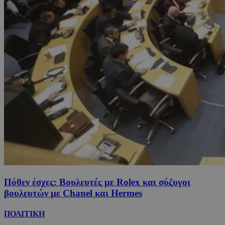
Πόθεν έσχες: Βουλευτές με Rolex και σύζυγοι
βουλευτών με Chanel και Hermes
ΠΟΛΙΤΙΚΗ