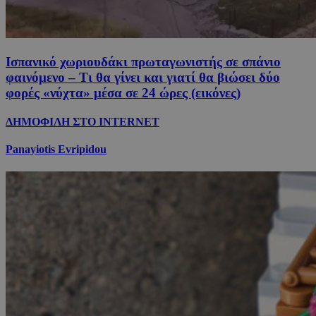
Ισπανικό χωριουδάκι πρωταγωνιστής σε σπάνιο
φαινόμενο – Τι θα γίνει και γιατί θα βιώσει δύο
φορές «νύχτα» μέσα σε 24 ώρες (εικόνες)
ΔΗΜΟΦΙΛΗ ΣΤΟ INTERNET
Panayiotis Evripidou