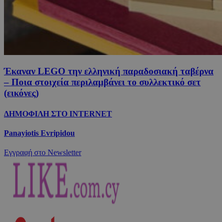
Έκαναν LEGO την ελληνική παραδοσιακή ταβέρνα
– Ποια στοιχεία περιλαμβάνει το συλλεκτικό σετ
(εικόνες)
ΔΗΜΟΦΙΛΗ ΣΤΟ INTERNET
Panayiotis Evripidou
Εγγραφή στο Newsletter