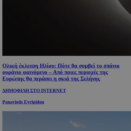
Ολική έκλειψη Ηλίου: Πότε θα συμβεί το σπάνιο
ουράνιο φαινόμενο – Από ποιες περιοχές της
Ευρώπης θα περάσει η σκιά της Σελήνης
ΔΗΜΟΦΙΛΗ ΣΤΟ INTERNET
Panayiotis Evripidou