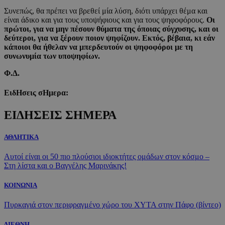
Συνεπώς, θα πρέπει να βρεθεί μία λύση, διότι υπάρχει θέμα και
είναι άδικο και για τους υποψήφιους και για τους ψηφοφόρους.
Οι
πρώτοι, για να μην πέσουν θύματα της όποιας σύγχυσης, και οι
δεύτεροι, για να ξέρουν ποιον ψηφίζουν. Εκτός, βέβαια, κι εάν
κάποιοι θα ήθελαν να μπερδευτούν οι ψηφοφόροι με τη
συνωνυμία των υποψηφίων.
Φ.Δ.
ΕιδΗσεις σΗμερα:
ΕΙΔΗΣΕΙΣ ΣΗΜΕΡΑ
ΑΘΛΗΤΙΚΑ
Αυτοί είναι οι 50 πιο πλούσιοι ιδιοκτήτες ομάδων στον κόσμο –
Στη λίστα και ο Βαγγέλης Μαρινάκης!
ΚΟΙΝΩΝΙΑ
Πυρκαγιά στον περιφραγμένο χώρο του ΧΥΤΑ στην Πάφο (βίντεο)
ΔΙΕΘΝΗ