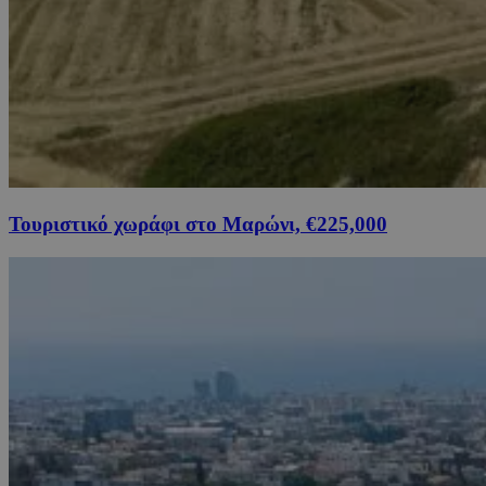
Τουριστικό χωράφι στο Μαρώνι, €225,000