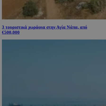
3 τουριστικά χωράφια στην Αγία Νάπα, από
€500,000