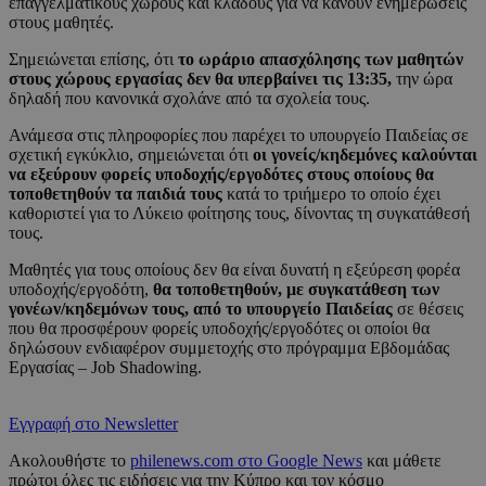
επαγγελματικούς χώρους και κλάδους για να κάνουν ενημερώσεις
στους μαθητές.
Σημειώνεται επίσης, ότι
το ωράριο απασχόλησης των μαθητών
στους χώρους εργασίας δεν θα υπερβαίνει τις 13:35,
την ώρα
δηλαδή που κανονικά σχολάνε από τα σχολεία τους.
Ανάμεσα στις πληροφορίες που παρέχει το υπουργείο Παιδείας σε
σχετική εγκύκλιο, σημειώνεται ότι
οι γονείς/κηδεμόνες καλούνται
να εξεύρουν φορείς υποδοχής/εργοδότες στους οποίους θα
τοποθετηθούν τα παιδιά τους
κατά το τριήμερο το οποίο έχει
καθοριστεί για το Λύκειο φοίτησης τους, δίνοντας τη συγκατάθεσή
τους.
Μαθητές για τους οποίους δεν θα είναι δυνατή η εξεύρεση φορέα
υποδοχής/εργοδότη,
θα τοποθετηθούν, με συγκατάθεση των
γονέων/κηδεμόνων τους, από το υπουργείο Παιδείας
σε θέσεις
που θα προσφέρουν φορείς υποδοχής/εργοδότες οι οποίοι θα
δηλώσουν ενδιαφέρον συμμετοχής στο πρόγραμμα Εβδομάδας
Εργασίας – Job Shadowing.
Εγγραφή στο Newsletter
Ακολουθήστε το
philenews.com στο Google News
και μάθετε
πρώτοι όλες τις ειδήσεις για την Κύπρο και τον κόσμο