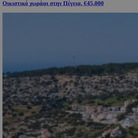
Οικιστικό χωράφι στην Πέγεια, €45,000