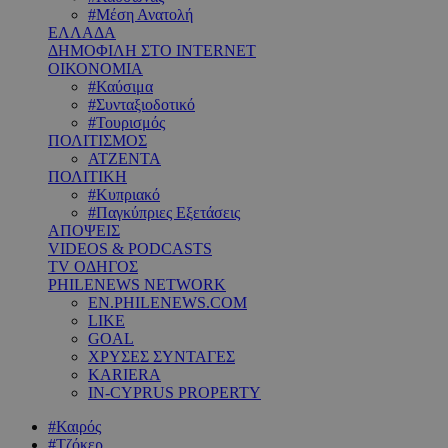
#Μέση Ανατολή
ΕΛΛΑΔΑ
ΔΗΜΟΦΙΛΗ ΣΤΟ INTERNET
ΟΙΚΟΝΟΜΙΑ
#Καύσιμα
#Συνταξιοδοτικό
#Τουρισμός
ΠΟΛΙΤΙΣΜΟΣ
ΑΤΖΕΝΤΑ
ΠΟΛΙΤΙΚΗ
#Κυπριακό
#Παγκύπριες Εξετάσεις
ΑΠΟΨΕΙΣ
VIDEOS & PODCASTS
TV ΟΔΗΓΟΣ
PHILENEWS NETWORK
EN.PHILENEWS.COM
LIKE
GOAL
ΧΡΥΣΕΣ ΣΥΝΤΑΓΕΣ
KARIERA
IN-CYPRUS PROPERTY
#Καιρός
#Τζόκερ