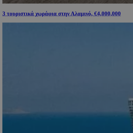
3 τουριστικά χωράφια στην Αλαμινό, €4,000,000