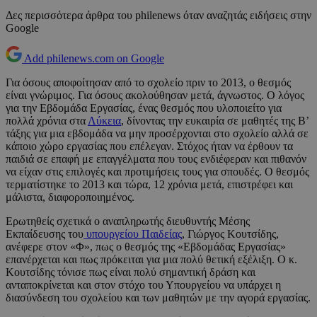
Δες περισσότερα άρθρα του philenews όταν αναζητάς ειδήσεις στην
Google
Add philenews.com on Google
Για όσους αποφοίτησαν από το σχολείο πριν το 2013, ο θεσμός
είναι γνώριμος. Για όσους ακολούθησαν μετά, άγνωστος. Ο λόγος
για την Εβδομάδα Εργασίας, ένας θεσμός που υλοποιείτο για
πολλά χρόνια στα
Λύκεια
, δίνοντας την ευκαιρία σε μαθητές της Β’
τάξης για μια εβδομάδα να μην προσέρχονται στο σχολείο αλλά σε
κάποιο χώρο εργασίας που επέλεγαν. Στόχος ήταν να έρθουν τα
παιδιά σε επαφή με επαγγέλματα που τους ενδιέφεραν και πιθανόν
να είχαν στις επιλογές και προτιμήσεις τους για σπουδές. Ο θεσμός
τερματίστηκε το 2013 και τώρα, 12 χρόνια μετά, επιστρέφει και
μάλιστα, διαφοροποιημένος.
Ερωτηθείς σχετικά ο αναπληρωτής διευθυντής Μέσης
Εκπαίδευσης του
υπουργείου Παιδείας
, Γιώργος Κουτσίδης,
ανέφερε στον «Φ», πως ο θεσμός της «Εβδομάδας Εργασίας»
επανέρχεται και πως πρόκειται για μια πολύ θετική εξέλιξη. Ο κ.
Κουτσίδης τόνισε πως είναι πολύ σημαντική δράση και
ανταποκρίνεται και στον στόχο του Υπουργείου να υπάρχει η
διασύνδεση του σχολείου και των μαθητών με την αγορά εργασίας.