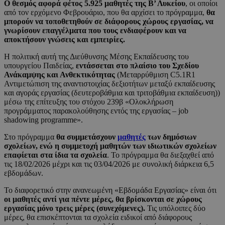
Ο θεσμός αφορά φέτος 5.925 μαθητές της Β’ Λυκείου
, οι οποίοι
από τον ερχόμενο Φεβρουάριο, που θα αρχίσει το πρόγραμμα,
θα
μπορούν να τοποθετηθούν σε διάφορους χώρους εργασίας, να
γνωρίσουν επαγγέλματα που τους ενδιαφέρουν και να
αποκτήσουν γνώσεις και εμπειρίες.
Η πολιτική αυτή της Διεύθυνσης Μέσης Εκπαίδευσης του
υπουργείου Παιδείας,
εντάσσεται στο πλαίσιο του Σχεδίου
Ανάκαμψης και Ανθεκτικότητας
(Μεταρρύθμιση C5.1R1
Αντιμετώπιση της αναντιστοιχίας δεξιοτήτων μεταξύ εκπαίδευσης
και αγοράς εργασίας (δευτεροβάθμια και τριτοβάθμια εκπαίδευση))
μέσω της επίτευξης του στόχου 239β «Ολοκλήρωση
προγράμματος παρακολούθησης εντός της εργασίας – job
shadowing programme».
Στο πρόγραμμα
θα συμμετάσχουν
μαθητές
των δημόσιων
σχολείων, ενώ η συμμετοχή μαθητών των ιδιωτικών σχολείων
επαφίεται στα ίδια τα σχολεία
. Το πρόγραμμα θα διεξαχθεί από
τις 18/02/2026 μέχρι και τις 03/04/2026 με συνολική διάρκεια 6,5
εβδομάδων.
Το διαφορετικό στην ανανεωμένη «Εβδομάδα Εργασίας» είναι ότι
οι μαθητές αντί για πέντε μέρες, θα βρίσκονται σε χώρους
εργασίας μόνο τρεις μέρες (συνεχόμενες).
Τις υπόλοιπες δύο
μέρες, θα επισκέπτονται τα σχολεία ειδικοί από διάφορους