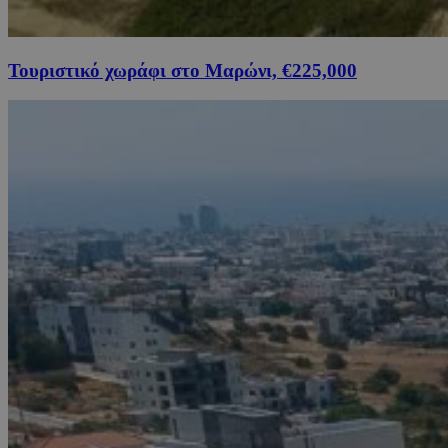
Τουριστικό χωράφι στο Μαρώνι, €225,000