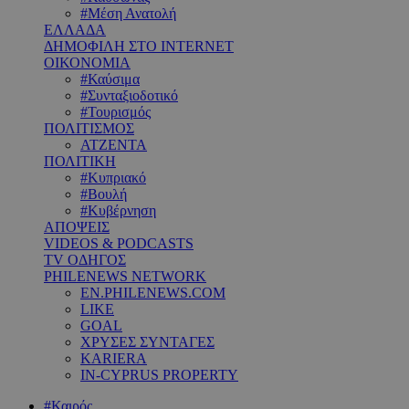
#Μέση Ανατολή
ΕΛΛΑΔΑ
ΔΗΜΟΦΙΛΗ ΣΤΟ INTERNET
ΟΙΚΟΝΟΜΙΑ
#Καύσιμα
#Συνταξιοδοτικό
#Τουρισμός
ΠΟΛΙΤΙΣΜΟΣ
ΑΤΖΕΝΤΑ
ΠΟΛΙΤΙΚΗ
#Κυπριακό
#Βουλή
#Κυβέρνηση
ΑΠΟΨΕΙΣ
VIDEOS & PODCASTS
TV ΟΔΗΓΟΣ
PHILENEWS NETWORK
EN.PHILENEWS.COM
LIKE
GOAL
ΧΡΥΣΕΣ ΣΥΝΤΑΓΕΣ
KARIERA
IN-CYPRUS PROPERTY
#Καιρός