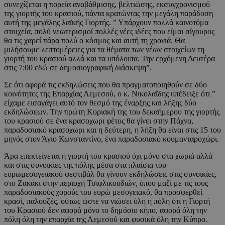
συνεχίζεται η πορεία αναβάθμισης, βελτιώσης, εκσυγχρονισμού
της γιορτής του κρασιού, πάντα κρατώντας την μεγάλη παράδοση
αυτή της μεγάλης λαϊκής Γιορτής. ” Υπάρχουν πολλά καινοτόμα
στοιχεία, πολύ νεωτερισμοί πολλές νέες ιδέες που είμαι σίγουρος
θα τις χαρεί πάρα πολύ ο κόσμος και αυτή τη χρονιά. Θα
μιλήσουμε λεπτομέρειες για τα θέματα των νέων στοιχείων τη
γιορτή του κρασιού αλλά και τα υπόλοιπα. Την ερχόμενη Δευτέρα
στις 7:00 εδώ σε δημοσιογραφική διάσκεψη”.
Σε ότι αφορά τις εκδηλώσεις που θα πραγματοποιηθούν σε δύο
κοινότητες της Επαρχίας Λεμεσού, ο κ. Νικολαΐδης υπέδειξε ότι ”
είχαμε εισαγάγει αυτό τον θεσμό της έναρξης και λήξης δύο
εκδηλώσεων. Την πρώτη Κυριακή της του δεκαήμερου της γιορτής
του κρασιού σε ένα κρασοχωρι φέτος θα γίνει στην Πάχνα,
παραδοσιακό κρασοχωρι και η δεύτερη, η λήξη θα είναι στις 15 του
μηνός στον Άγιο Κωνσταντίνο, ένα παραδοσιακό κουμανταροχώρι.
Άρα επεκτείνεται η γιορτή του κρασιού όχι μόνο στα χωριά αλλά
και στις συνοικίες της πόλης μέσα στα πλαίσια του
ευρωμεσογειακού φεστιβάλ θα γίνουν εκδηλώσεις στις συνοικίες,
στο Ζακάκι στην περιοχή Τσιφλικουδιών, όπου μαζί με τις τους
παραδοσιακούς χορούς του ευρώ μεσογειακό, θα προσφερθεί
κρασί, παλουζές, ούτως ώστε να νιώσει όλη η πόλη ότι η Γιορτή
του Κρασιού δεν αφορά μόνο το δημόσιο κήπο, αφορά όλη την
πόλη όλη την επαρχία της Λεμεσού και φυσικά όλη την Κύπρο.