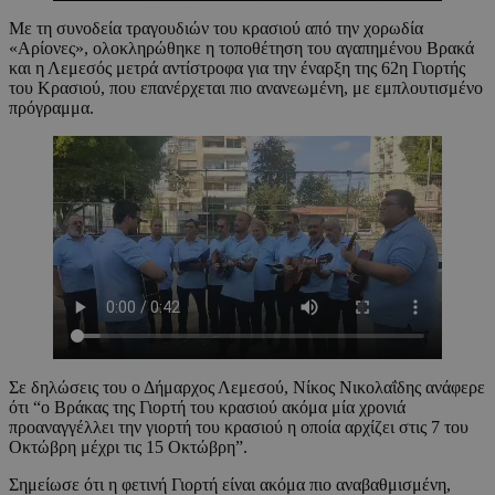
Με τη συνοδεία τραγουδιών του κρασιού από την χορωδία
«Αρίονες», ολοκληρώθηκε η τοποθέτηση του αγαπημένου Βρακά
και η Λεμεσός μετρά αντίστροφα για την έναρξη της 62η Γιορτής
του Κρασιού, που επανέρχεται πιο ανανεωμένη, με εμπλουτισμένο
πρόγραμμα.
Σε δηλώσεις του ο Δήμαρχος Λεμεσού, Νίκος Νικολαΐδης ανάφερε
ότι “ο Βράκας της Γιορτή του κρασιού ακόμα μία χρονιά
προαναγγέλλει την γιορτή του κρασιού η οποία αρχίζει στις 7 του
Οκτώβρη μέχρι τις 15 Οκτώβρη”.
Σημείωσε ότι η φετινή Γιορτή είναι ακόμα πιο αναβαθμισμένη,