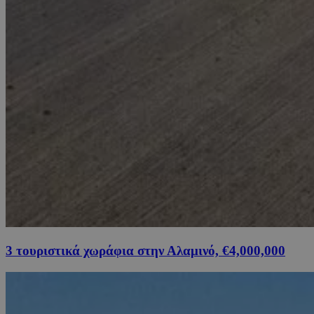
3 τουριστικά χωράφια στην Αλαμινό, €4,000,000