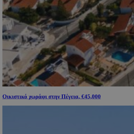
Οικιστικό χωράφι στην Πέγεια, €45,000