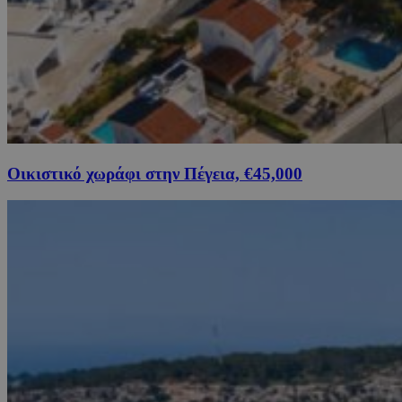
Οικιστικό χωράφι στην Πέγεια, €45,000