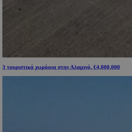
3 τουριστικά χωράφια στην Αλαμινό, €4,000,000