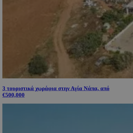
3 τουριστικά χωράφια στην Αγία Νάπα, από
€500,000