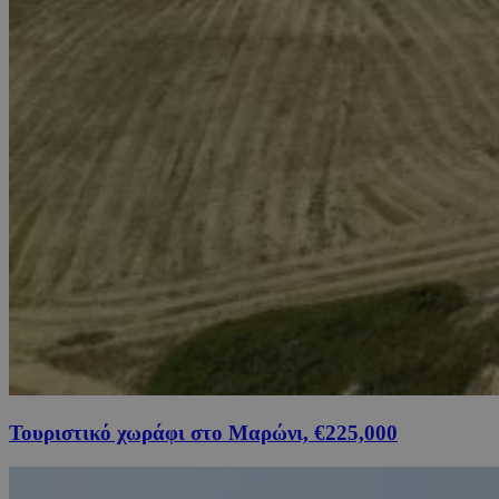
Τουριστικό χωράφι στο Μαρώνι, €225,000