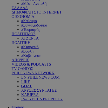
#Μέση Ανατολή
ΕΛΛΑΔΑ
ΔΗΜΟΦΙΛΗ ΣΤΟ INTERNET
ΟΙΚΟΝΟΜΙΑ
#Καύσιμα
#Συνταξιοδοτικό
#Τουρισμός
ΠΟΛΙΤΙΣΜΟΣ
ΑΤΖΕΝΤΑ
ΠΟΛΙΤΙΚΗ
#Κυπριακό
#Βουλή
#Κυβέρνηση
ΑΠΟΨΕΙΣ
VIDEOS & PODCASTS
TV ΟΔΗΓΟΣ
PHILENEWS NETWORK
EN.PHILENEWS.COM
LIKE
GOAL
ΧΡΥΣΕΣ ΣΥΝΤΑΓΕΣ
KARIERA
IN-CYPRUS PROPERTY
#Καιρός