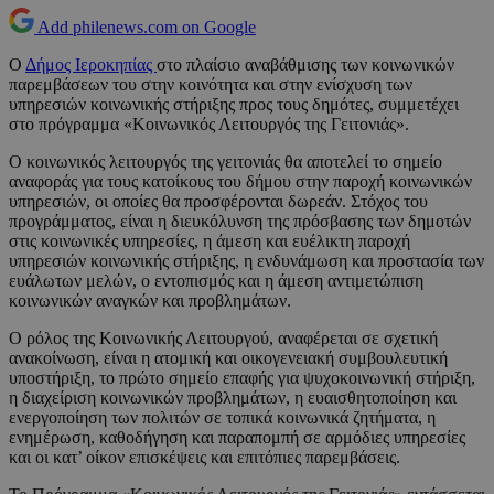
Add philenews.com on Google
Ο
Δήμος Ιεροκηπίας
στο πλαίσιο αναβάθμισης των κοινωνικών
παρεμβάσεων του στην κοινότητα και στην ενίσχυση των
υπηρεσιών κοινωνικής στήριξης προς τους δημότες, συμμετέχει
στο πρόγραμμα «Κοινωνικός Λειτουργός της Γειτονιάς».
O κοινωνικός λειτουργός της γειτονιάς θα αποτελεί το σημείο
αναφοράς για τους κατοίκους του δήμου στην παροχή κοινωνικών
υπηρεσιών, οι οποίες θα προσφέρονται δωρεάν. Στόχος του
προγράμματος, είναι η διευκόλυνση της πρόσβασης των δημοτών
στις κοινωνικές υπηρεσίες, η άμεση και ευέλικτη παροχή
υπηρεσιών κοινωνικής στήριξης, η ενδυνάμωση και προστασία των
ευάλωτων μελών, ο εντοπισμός και η άμεση αντιμετώπιση
κοινωνικών αναγκών και προβλημάτων.
Ο ρόλος της Κοινωνικής Λειτουργού, αναφέρεται σε σχετική
ανακοίνωση, είναι η ατομική και οικογενειακή συμβουλευτική
υποστήριξη, το πρώτο σημείο επαφής για ψυχοκοινωνική στήριξη,
η διαχείριση κοινωνικών προβλημάτων, η ευαισθητοποίηση και
ενεργοποίηση των πολιτών σε τοπικά κοινωνικά ζητήματα, η
ενημέρωση, καθοδήγηση και παραπομπή σε αρμόδιες υπηρεσίες
και οι κατ’ οίκον επισκέψεις και επιτόπιες παρεμβάσεις.