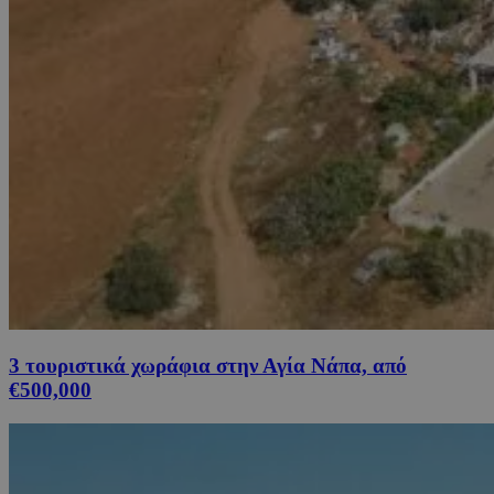
3 τουριστικά χωράφια στην Αγία Νάπα, από
€500,000