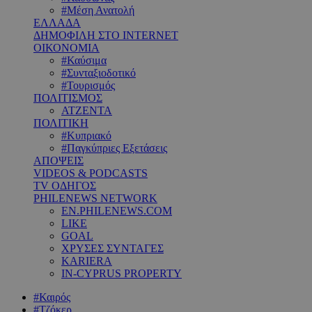
#Μέση Ανατολή
ΕΛΛΑΔΑ
ΔΗΜΟΦΙΛΗ ΣΤΟ INTERNET
ΟΙΚΟΝΟΜΙΑ
#Καύσιμα
#Συνταξιοδοτικό
#Τουρισμός
ΠΟΛΙΤΙΣΜΟΣ
ΑΤΖΕΝΤΑ
ΠΟΛΙΤΙΚΗ
#Κυπριακό
#Παγκύπριες Εξετάσεις
ΑΠΟΨΕΙΣ
VIDEOS & PODCASTS
TV ΟΔΗΓΟΣ
PHILENEWS NETWORK
EN.PHILENEWS.COM
LIKE
GOAL
ΧΡΥΣΕΣ ΣΥΝΤΑΓΕΣ
KARIERA
IN-CYPRUS PROPERTY
#Καιρός
#Τζόκερ