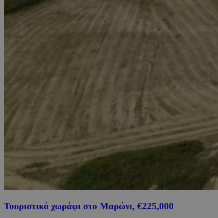
Τουριστικό χωράφι στο Μαρώνι, €225,000