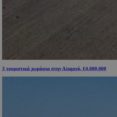
3 τουριστικά χωράφια στην Αλαμινό, €4,000,000