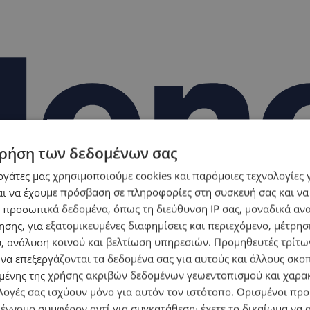
ρήση των δεδομένων σας
εργάτες μας χρησιμοποιούμε cookies και παρόμοιες τεχνολογίες 
ι να έχουμε πρόσβαση σε πληροφορίες στη συσκευή σας και να
 προσωπικά δεδομένα, όπως τη διεύθυνση IP σας, μοναδικά αν
σης, για εξατομικευμένες διαφημίσεις και περιεχόμενο, μέτρη
υ, ανάλυση κοινού και βελτίωση υπηρεσιών.
Προμηθευτές τρίτων
 να επεξεργάζονται τα δεδομένα σας για αυτούς και άλλους σκο
ένης της χρήσης ακριβών δεδομένων γεωεντοπισμού και χαρα
λογές σας ισχύουν μόνο για αυτόν τον ιστότοπο. Ορισμένοι πρ
 έννομο συμφέρον αντί για συγκατάθεση· έχετε το δικαίωμα να α