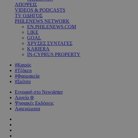
ΑΠΟΨΕΙΣ
VIDEOS & PODCASTS
TV ΟΔΗΓΟΣ
PHILENEWS NETWORK
EN.PHILENEWS.COM
LIKE
GOAL
ΧΡΥΣΕΣ ΣΥΝΤΑΓΕΣ
KARIERA
IN-CYPRUS PROPERTY
#Καιρός
#Τζόκερ
#Φαρμακεία
#Σκίτσο
Εγγραφή στο Newsletter
Αρχείο Φ
Ψηφιακές Εκδόσεις
Αφιερώματα