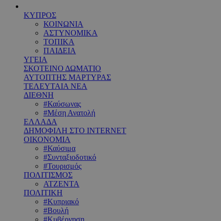
ΚΥΠΡΟΣ
ΚΟΙΝΩΝΙΑ
ΑΣΤΥΝΟΜΙΚΑ
ΤΟΠΙΚΑ
ΠΑΙΔΕΙΑ
ΥΓΕΙΑ
ΣΚΟΤΕΙΝΟ ΔΩΜΑΤΙΟ
ΑΥΤΟΠΤΗΣ ΜΑΡΤΥΡΑΣ
ΤΕΛΕΥΤΑΙΑ ΝΕΑ
ΔΙΕΘΝΗ
#Καύσωνας
#Μέση Ανατολή
ΕΛΛΑΔΑ
ΔΗΜΟΦΙΛΗ ΣΤΟ INTERNET
ΟΙΚΟΝΟΜΙΑ
#Καύσιμα
#Συνταξιοδοτικό
#Τουρισμός
ΠΟΛΙΤΙΣΜΟΣ
ΑΤΖΕΝΤΑ
ΠΟΛΙΤΙΚΗ
#Κυπριακό
#Βουλή
#Κυβέρνηση