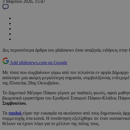
3 Μαρτίου 2026, 15:47
Δες περισσότερα άρθρα του philenews όταν αναζητάς ειδήσεις στην
Add philenews.com on Google
Με τόσα που συμβαίνουν γύρω από τον τελούντα εν αργία Δήμαρχο 
απόκτησε μια ακόμη μεγαλύτερη σημασία, συμβολίζοντας ενδεχομένω
της Πλατείας 28ης Οκτωβρίου.
Το Δημοτικό Μέγαρο Πάφου γέμισε με παιδικές φωνές, αφού μαθητέ
βιωματικά εργαστήρια του Ερυθρού Σταυρού Πάφου-Κλάδος Πάφου,
Συμβουλίου.
Τα
παιδιά
είχαν την ευκαιρία να ακούσουν από τους δημοτικούς άρχ
συμμετοχής στα κοινά. Η συνάντηση εξελίχθηκε σε έναν ουσιαστικό κα
θέλουν να έχουν λόγο για το μέλλον της πόλης τους.