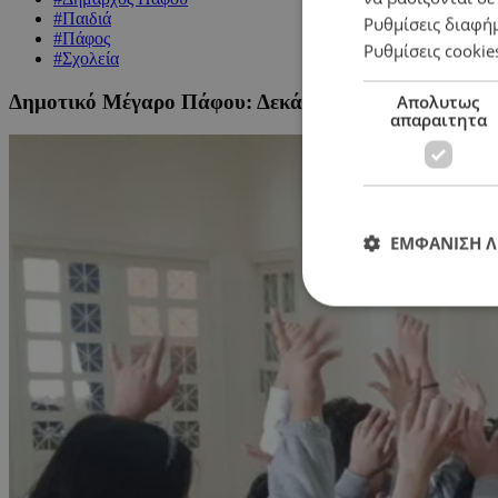
#Παιδιά
Ρυθμίσεις διαφή
#Πάφος
Ρυθμίσεις cookie
#Σχολεία
Δημοτικό Μέγαρο Πάφου: Δεκάδες παιδιά άλλαξαν τ
Απολυτως
απαραιτητα
ΕΜΦΑΝΙΣΗ 