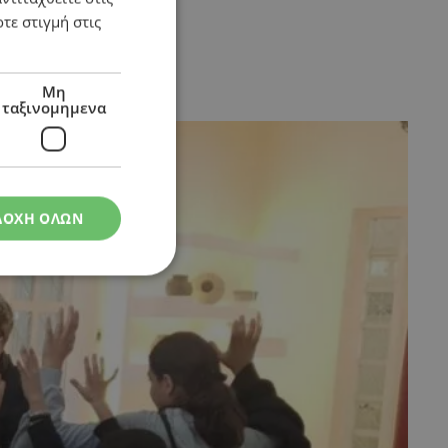
τε στιγμή στις
Μη
ταξινομημενα
ΔΟΧΗ ΟΛΩΝ