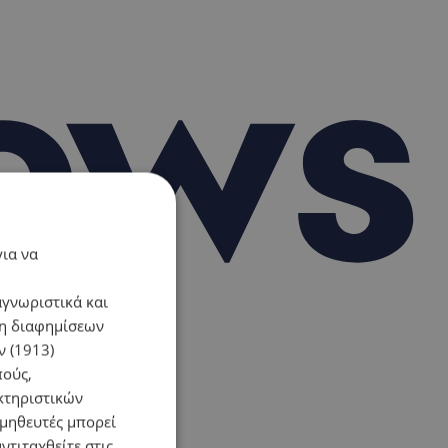
για να
αγνωριστικά και
ση διαφημίσεων
 (1913)
πούς,
κτηριστικών
ομηθευτές μπορεί
ντιταχθείτε στις