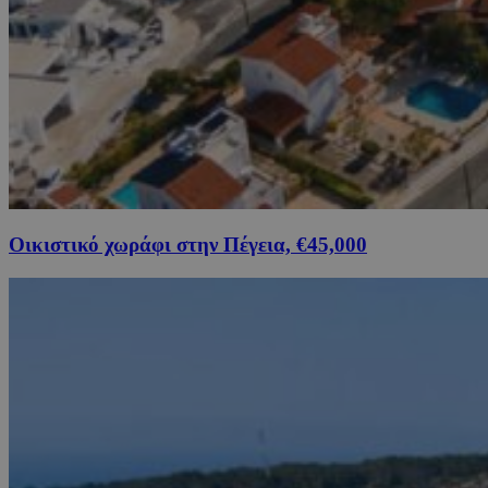
Οικιστικό χωράφι στην Πέγεια, €45,000