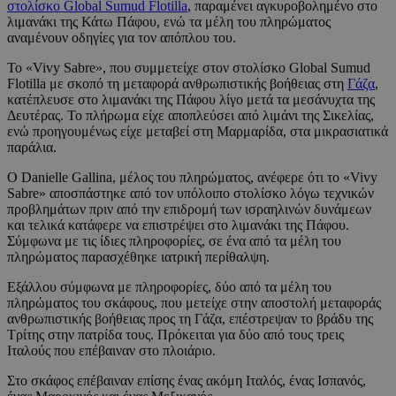
στολίσκο Global Sumud Flotilla
, παραμένει αγκυροβολημένο στο
λιμανάκι της Κάτω Πάφου, ενώ τα μέλη του πληρώματος
αναμένουν οδηγίες για τον απόπλου του.
Το «Vivy Sabre», που συμμετείχε στον στολίσκο Global Sumud
Flotilla με σκοπό τη μεταφορά ανθρωπιστικής βοήθειας στη
Γάζα
,
κατέπλευσε στο λιμανάκι της Πάφου λίγο μετά τα μεσάνυχτα της
Δευτέρας. Το πλήρωμα είχε αποπλεύσει από λιμάνι της Σικελίας,
ενώ προηγουμένως είχε μεταβεί στη Μαρμαρίδα, στα μικρασιατικά
παράλια.
Ο Danielle Gallina, μέλος του πληρώματος, ανέφερε ότι το «Vivy
Sabre» αποσπάστηκε από τον υπόλοιπο στολίσκο λόγω τεχνικών
προβλημάτων πριν από την επιδρομή των ισραηλινών δυνάμεων
και τελικά κατάφερε να επιστρέψει στο λιμανάκι της Πάφου.
Σύμφωνα με τις ίδιες πληροφορίες, σε ένα από τα μέλη του
πληρώματος παρασχέθηκε ιατρική περίθαλψη.
Εξάλλου σύμφωνα με πληροφορίες, δύο από τα μέλη του
πληρώματος του σκάφους, που μετείχε στην αποστολή μεταφοράς
ανθρωπιστικής βοήθειας προς τη Γάζα, επέστρεψαν το βράδυ της
Τρίτης στην πατρίδα τους. Πρόκειται για δύο από τους τρεις
Ιταλούς που επέβαιναν στο πλοιάριο.
Στο σκάφος επέβαιναν επίσης ένας ακόμη Ιταλός, ένας Ισπανός,