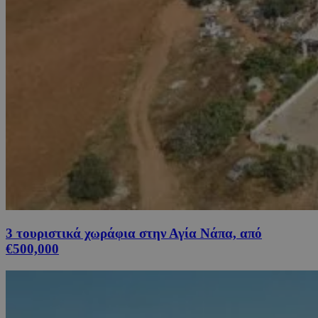
3 τουριστικά χωράφια στην Αγία Νάπα, από
€500,000