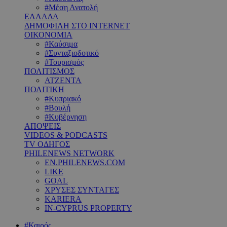
#Μέση Ανατολή
ΕΛΛΑΔΑ
ΔΗΜΟΦΙΛΗ ΣΤΟ INTERNET
ΟΙΚΟΝΟΜΙΑ
#Καύσιμα
#Συνταξιοδοτικό
#Τουρισμός
ΠΟΛΙΤΙΣΜΟΣ
ΑΤΖΕΝΤΑ
ΠΟΛΙΤΙΚΗ
#Κυπριακό
#Βουλή
#Κυβέρνηση
ΑΠΟΨΕΙΣ
VIDEOS & PODCASTS
TV ΟΔΗΓΟΣ
PHILENEWS NETWORK
EN.PHILENEWS.COM
LIKE
GOAL
ΧΡΥΣΕΣ ΣΥΝΤΑΓΕΣ
KARIERA
IN-CYPRUS PROPERTY
#Καιρός