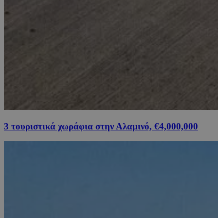
3 τουριστικά χωράφια στην Αλαμινό, €4,000,000