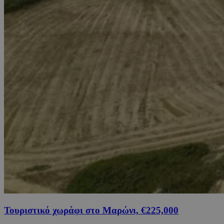
Τουριστικό χωράφι στο Μαρώνι, €225,000