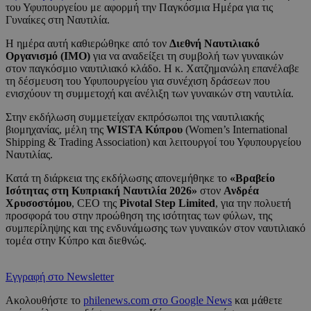
του Υφυπουργείου με αφορμή την Παγκόσμια Ημέρα για τις
Γυναίκες στη Ναυτιλία.
Η ημέρα αυτή καθιερώθηκε από τον
Διεθνή Ναυτιλιακό
Οργανισμό (IMO)
για να αναδείξει τη συμβολή των γυναικών
στον παγκόσμιο ναυτιλιακό κλάδο. Η κ. Χατζημανώλη επανέλαβε
τη δέσμευση του Υφυπουργείου για συνέχιση δράσεων που
ενισχύουν τη συμμετοχή και ανέλιξη των γυναικών στη ναυτιλία.
Στην εκδήλωση συμμετείχαν εκπρόσωποι της ναυτιλιακής
βιομηχανίας, μέλη της
WISTA Κύπρου
(Women’s International
Shipping & Trading Association) και λειτουργοί του Υφυπουργείου
Ναυτιλίας.
Κατά τη διάρκεια της εκδήλωσης απονεμήθηκε το
«Βραβείο
Ισότητας στη Κυπριακή Ναυτιλία 2026»
στον
Ανδρέα
Χρυσοστόμου
, CEO της
Pivotal Step Limited
, για την πολυετή
προσφορά του στην προώθηση της ισότητας των φύλων, της
συμπερίληψης και της ενδυνάμωσης των γυναικών στον ναυτιλιακό
τομέα στην Κύπρο και διεθνώς.
Εγγραφή στο Newsletter
Ακολουθήστε το
philenews.com στο Google News
και μάθετε