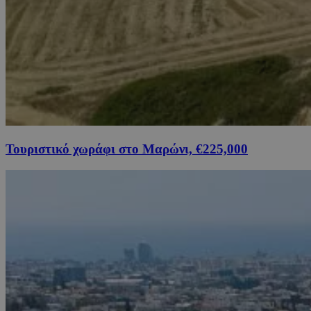
Τουριστικό χωράφι στο Μαρώνι, €225,000