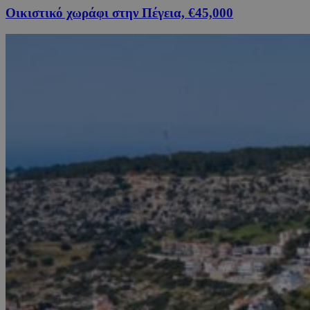
Οικιστικό χωράφι στην Πέγεια, €45,000