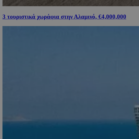
3 τουριστικά χωράφια στην Αλαμινό, €4,000,000