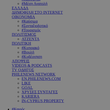
#Μέση Ανατολή
ΕΛΛΑΔΑ
ΔΗΜΟΦΙΛΗ ΣΤΟ INTERNET
ΟΙΚΟΝΟΜΙΑ
#Καύσιμα
#Συνταξιοδοτικό
#Τουρισμός
ΠΟΛΙΤΙΣΜΟΣ
ΑΤΖΕΝΤΑ
ΠΟΛΙΤΙΚΗ
#Κυπριακό
#Βουλή
#Κυβέρνηση
ΑΠΟΨΕΙΣ
VIDEOS & PODCASTS
TV ΟΔΗΓΟΣ
PHILENEWS NETWORK
EN.PHILENEWS.COM
LIKE
GOAL
ΧΡΥΣΕΣ ΣΥΝΤΑΓΕΣ
KARIERA
IN-CYPRUS PROPERTY
#Καιρός