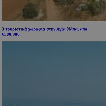
3 τουριστικά χωράφια στην Αγία Νάπα, από
€500,000