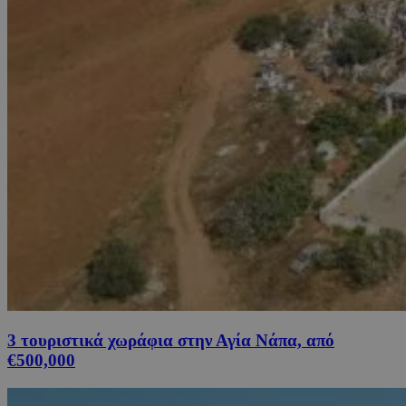
3 τουριστικά χωράφια στην Αγία Νάπα, από
€500,000