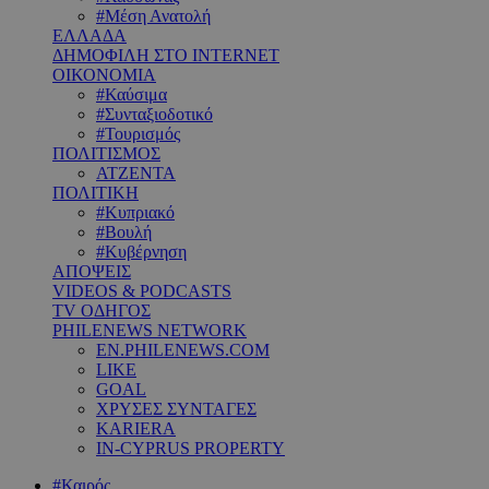
#Μέση Ανατολή
ΕΛΛΑΔΑ
ΔΗΜΟΦΙΛΗ ΣΤΟ INTERNET
ΟΙΚΟΝΟΜΙΑ
#Καύσιμα
#Συνταξιοδοτικό
#Τουρισμός
ΠΟΛΙΤΙΣΜΟΣ
ΑΤΖΕΝΤΑ
ΠΟΛΙΤΙΚΗ
#Κυπριακό
#Βουλή
#Κυβέρνηση
ΑΠΟΨΕΙΣ
VIDEOS & PODCASTS
TV ΟΔΗΓΟΣ
PHILENEWS NETWORK
EN.PHILENEWS.COM
LIKE
GOAL
ΧΡΥΣΕΣ ΣΥΝΤΑΓΕΣ
KARIERA
IN-CYPRUS PROPERTY
#Καιρός