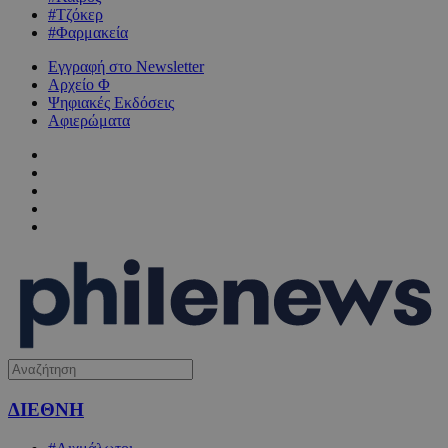
#Τζόκερ
#Φαρμακεία
Εγγραφή στο Newsletter
Αρχείο Φ
Ψηφιακές Εκδόσεις
Αφιερώματα
ΔΙΕΘΝΗ