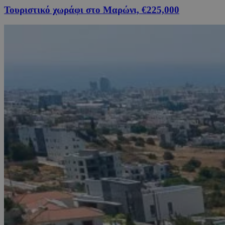
Τουριστικό χωράφι στο Μαρώνι, €225,000