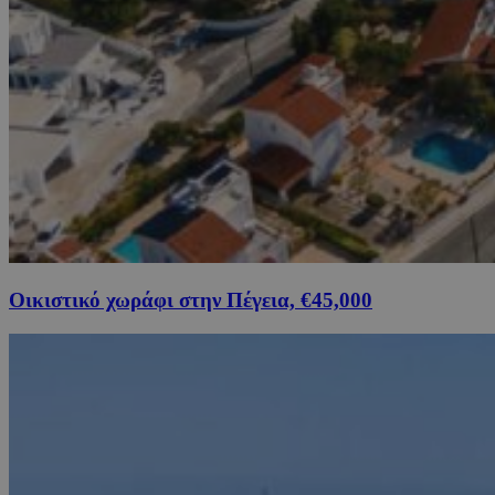
Οικιστικό χωράφι στην Πέγεια, €45,000