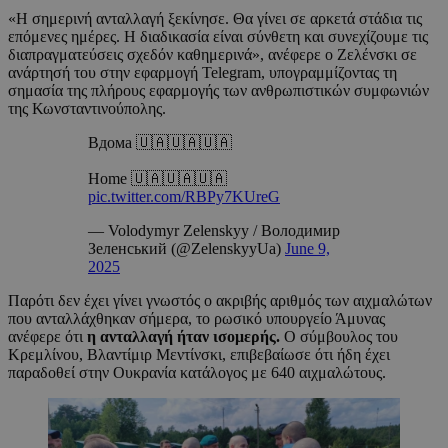
«Η σημερινή ανταλλαγή ξεκίνησε. Θα γίνει σε αρκετά στάδια τις
επόμενες ημέρες. Η διαδικασία είναι σύνθετη και συνεχίζουμε τις
διαπραγματεύσεις σχεδόν καθημερινά», ανέφερε ο Ζελένσκι σε
ανάρτησή του στην εφαρμογή Telegram, υπογραμμίζοντας τη
σημασία της πλήρους εφαρμογής των ανθρωπιστικών συμφωνιών
της Κωνσταντινούπολης.
Вдома 🇺🇦🇺🇦🇺🇦
Home 🇺🇦🇺🇦🇺🇦
pic.twitter.com/RBPy7KUreG
— Volodymyr Zelenskyy / Володимир
Зеленський (@ZelenskyyUa)
June 9,
2025
Παρότι δεν έχει γίνει γνωστός ο ακριβής αριθμός των αιχμαλώτων
που ανταλλάχθηκαν σήμερα, το ρωσικό υπουργείο Άμυνας
ανέφερε ότι
η ανταλλαγή ήταν ισομερής.
Ο σύμβουλος του
Κρεμλίνου, Βλαντίμιρ Μεντίνσκι, επιβεβαίωσε ότι ήδη έχει
παραδοθεί στην Ουκρανία κατάλογος με 640 αιχμαλώτους.