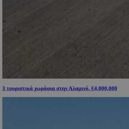
3 τουριστικά χωράφια στην Αλαμινό, €4,000,000