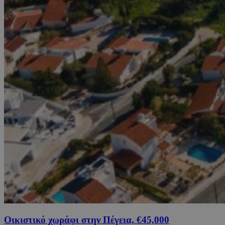
Οικιστικό χωράφι στην Πέγεια, €45,000