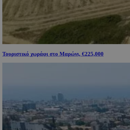
Τουριστικό χωράφι στο Μαρώνι, €225,000