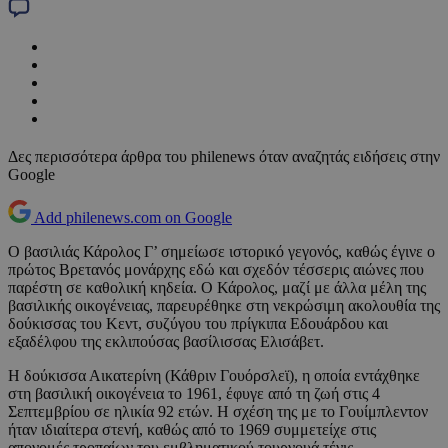
Δες περισσότερα άρθρα του philenews όταν αναζητάς ειδήσεις στην
Google
Add philenews.com on Google
Ο βασιλιάς Κάρολος Γ’ σημείωσε ιστορικό γεγονός, καθώς έγινε ο
πρώτος Βρετανός μονάρχης εδώ και σχεδόν τέσσερις αιώνες που
παρέστη σε καθολική κηδεία. Ο Κάρολος, μαζί με άλλα μέλη της
βασιλικής οικογένειας, παρευρέθηκε στη νεκρώσιμη ακολουθία της
δούκισσας του Κεντ, συζύγου του πρίγκιπα Εδουάρδου και
εξαδέλφου της εκλιπούσας βασίλισσας Ελισάβετ.
Η δούκισσα Αικατερίνη (Κάθριν Γουόρσλεϊ), η οποία εντάχθηκε
στη βασιλική οικογένεια το 1961, έφυγε από τη ζωή στις 4
Σεπτεμβρίου σε ηλικία 92 ετών. Η σχέση της με το Γουίμπλεντον
ήταν ιδιαίτερα στενή, καθώς από το 1969 συμμετείχε στις
απονομές τροπαίων του εμβληματικού τουρνουά τένις.