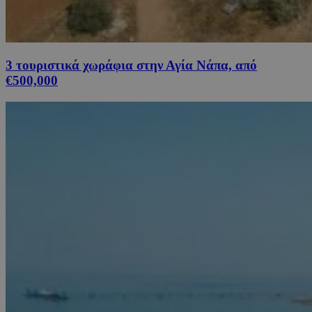
3 τουριστικά χωράφια στην Αγία Νάπα, από
€500,000