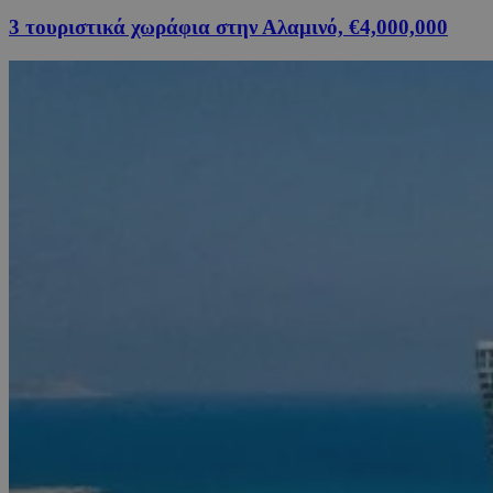
3 τουριστικά χωράφια στην Αλαμινό, €4,000,000