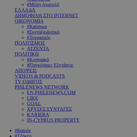
#Μέση Ανατολή
ΕΛΛΑΔΑ
ΔΗΜΟΦΙΛΗ ΣΤΟ INTERNET
ΟΙΚΟΝΟΜΙΑ
#Καύσιμα
#Συνταξιοδοτικό
#Τουρισμός
ΠΟΛΙΤΙΣΜΟΣ
ΑΤΖΕΝΤΑ
ΠΟΛΙΤΙΚΗ
#Κυπριακό
#Παγκύπριες Εξετάσεις
ΑΠΟΨΕΙΣ
VIDEOS & PODCASTS
TV ΟΔΗΓΟΣ
PHILENEWS NETWORK
EN.PHILENEWS.COM
LIKE
GOAL
ΧΡΥΣΕΣ ΣΥΝΤΑΓΕΣ
KARIERA
IN-CYPRUS PROPERTY
#Καιρός
#Τζόκερ