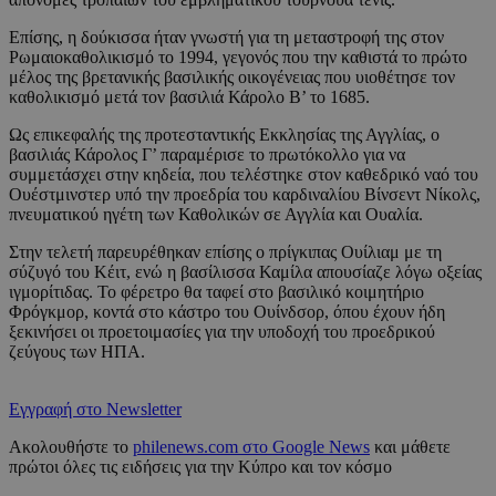
Επίσης, η δούκισσα ήταν γνωστή για τη μεταστροφή της στον
Ρωμαιοκαθολικισμό το 1994, γεγονός που την καθιστά το πρώτο
μέλος της βρετανικής βασιλικής οικογένειας που υιοθέτησε τον
καθολικισμό μετά τον βασιλιά Κάρολο Β’ το 1685.
Ως επικεφαλής της προτεσταντικής Εκκλησίας της Αγγλίας, ο
βασιλιάς Κάρολος Γ’ παραμέρισε το πρωτόκολλο για να
συμμετάσχει στην κηδεία, που τελέστηκε στον καθεδρικό ναό του
Ουέστμινστερ υπό την προεδρία του καρδιναλίου Βίνσεντ Νίκολς,
πνευματικού ηγέτη των Καθολικών σε Αγγλία και Ουαλία.
Στην τελετή παρευρέθηκαν επίσης ο πρίγκιπας Ουίλιαμ με τη
σύζυγό του Κέιτ, ενώ η βασίλισσα Καμίλα απουσίαζε λόγω οξείας
ιγμορίτιδας. Το φέρετρο θα ταφεί στο βασιλικό κοιμητήριο
Φρόγκμορ, κοντά στο κάστρο του Ουίνδσορ, όπου έχουν ήδη
ξεκινήσει οι προετοιμασίες για την υποδοχή του προεδρικού
ζεύγους των ΗΠΑ.
Εγγραφή στο Newsletter
Ακολουθήστε το
philenews.com στο Google News
και μάθετε
πρώτοι όλες τις ειδήσεις για την Κύπρο και τον κόσμο