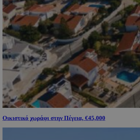
Οικιστικό χωράφι στην Πέγεια, €45,000