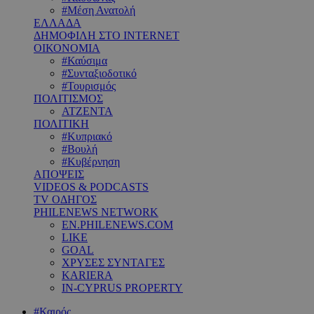
#Μέση Ανατολή
ΕΛΛΑΔΑ
ΔΗΜΟΦΙΛΗ ΣΤΟ INTERNET
ΟΙΚΟΝΟΜΙΑ
#Καύσιμα
#Συνταξιοδοτικό
#Τουρισμός
ΠΟΛΙΤΙΣΜΟΣ
ΑΤΖΕΝΤΑ
ΠΟΛΙΤΙΚΗ
#Κυπριακό
#Βουλή
#Κυβέρνηση
ΑΠΟΨΕΙΣ
VIDEOS & PODCASTS
TV ΟΔΗΓΟΣ
PHILENEWS NETWORK
EN.PHILENEWS.COM
LIKE
GOAL
ΧΡΥΣΕΣ ΣΥΝΤΑΓΕΣ
KARIERA
IN-CYPRUS PROPERTY
#Καιρός