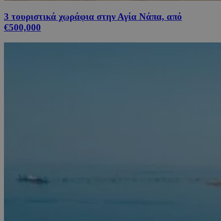
3 τουριστικά χωράφια στην Αγία Νάπα, από
€500,000