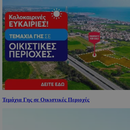
Τεμάχια Γης σε Οικιστικές Περιοχές