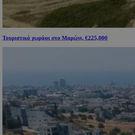
Τουριστικό χωράφι στο Μαρώνι, €225,000