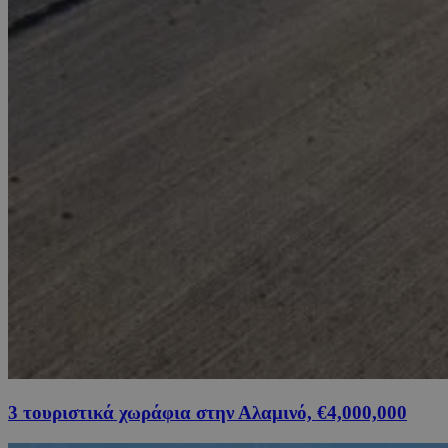
3 τουριστικά χωράφια στην Αλαμινό, €4,000,000