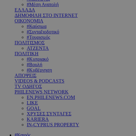
#Μέση Ανατολή
ΕΛΛΑΔΑ
ΔΗΜΟΦΙΛΗ ΣΤΟ INTERNET
ΟΙΚΟΝΟΜΙΑ
#Καύσιμα
#Συνταξιοδοτικό
#Τουρισμός
ΠΟΛΙΤΙΣΜΟΣ
ΑΤΖΕΝΤΑ
ΠΟΛΙΤΙΚΗ
#Κυπριακό
#Βουλή
#Κυβέρνηση
ΑΠΟΨΕΙΣ
VIDEOS & PODCASTS
TV ΟΔΗΓΟΣ
PHILENEWS NETWORK
EN.PHILENEWS.COM
LIKE
GOAL
ΧΡΥΣΕΣ ΣΥΝΤΑΓΕΣ
KARIERA
IN-CYPRUS PROPERTY
#Καιρός