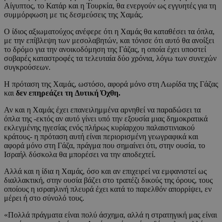
Αίγυπτος, το Κατάρ και η Τουρκία, θα ενεργούν ως εγγυητές για τη
συμμόρφωση με τις δεσμεύσεις της Χαμάς.
Ο ίδιος αξιωματούχος ανέφερε ότι η Χαμάς θα καταθέσει τα όπλα,
με την επίβλεψη των μεσολαβητών, και τόνισε ότι αυτό θα ανοίξει
το δρόμο για την ανοικοδόμηση της Γάζας, η οποία έχει υποστεί
σοβαρές καταστροφές τα τελευταία δύο χρόνια, λόγω των συνεχών
συγκρούσεων.
Η πρόταση της Χαμάς, ωστόσο, αφορά μόνο στη Λωρίδα της Γάζας
και
δεν επηρεάζει τη Δυτική Όχθη.
Αν και η Χαμάς έχει επανειλημμένα αρνηθεί να παραδώσει τα
όπλα της -εκτός αν αυτό γίνει υπό την εξουσία μιας δημοκρατικά
εκλεγμένης ηγεσίας ενός πλήρως κυρίαρχου παλαιστινιακού
κράτους- η πρόταση αυτή είναι περιορισμένη γεωγραφικά και
αφορά μόνο στη Γάζα, πράγμα που σημαίνει ότι, στην ουσία, το
Ισραήλ δύσκολα θα μπορέσει να την αποδεχτεί.
Αλλά και η ίδια η Χαμάς, όσο και αν επιχειρεί να εμφανιστεί ως
διαλλακτική, στην ουσία βάζει στο τραπέζι δικούς της όρους, τους
οποίους η ισραηλινή πλευρά έχει κατά το παρελθόν απορρίψει, εν
μέρει ή στο σύνολό τους.
«Πολλά πράγματα είναι πολύ άσχημα, αλλά η στρατηγική μας είναι