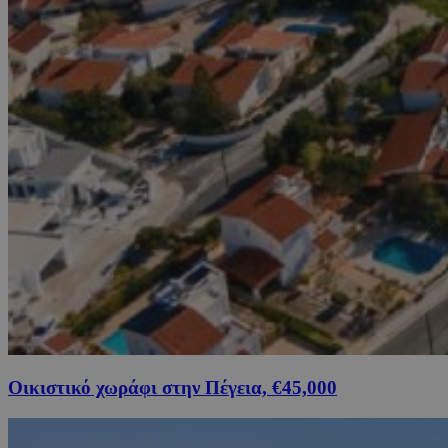
Οικιστικό χωράφι στην Πέγεια, €45,000