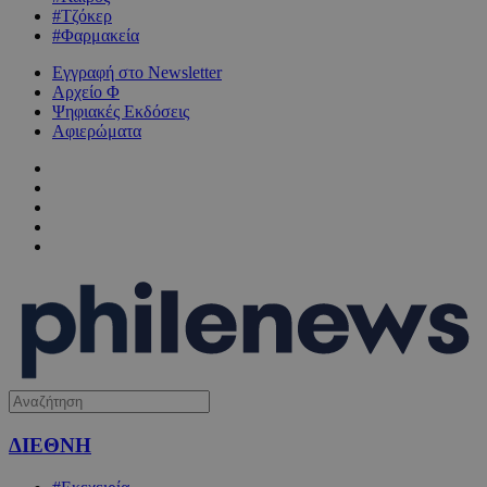
#Τζόκερ
#Φαρμακεία
Εγγραφή στο Newsletter
Αρχείο Φ
Ψηφιακές Εκδόσεις
Αφιερώματα
ΔΙΕΘΝΗ