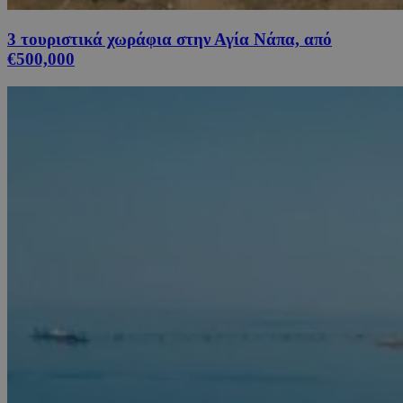
3 τουριστικά χωράφια στην Αγία Νάπα, από
€500,000