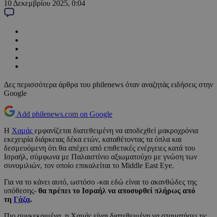
10 Δεκεμβρίου 2025, 0:04
Δες περισσότερα άρθρα του philenews όταν αναζητάς ειδήσεις στην
Google
Add philenews.com on Google
Η
Χαμάς
εμφανίζεται διατεθειμένη να αποδεχθεί μακροχρόνια
εκεχειρία διάρκειας δέκα ετών, καταθέτοντας τα όπλα και
δεσμευόμενη ότι θα απέχει από επιθετικές ενέργειες κατά του
Ισραήλ, σύμφωνα με Παλαιστίνιο αξιωματούχο με γνώση των
συνομιλιών, τον οποίο επικαλείται το Middle East Eye.
Για να το κάνει αυτό, ωστόσο -και εδώ είναι το ακανθώδες της
υπόθεσης-
θα πρέπει το Ισραήλ να αποσυρθεί πλήρως από
τη
Γάζα
.
Πιο συγκεκριμένα, η Χαμάς είναι διατεθειμένη να σταματήσει τις