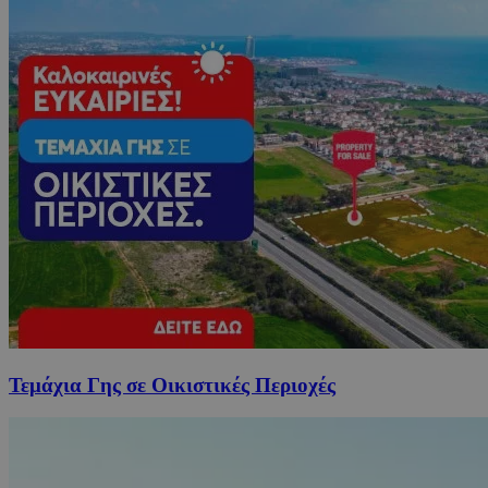
Τεμάχια Γης σε Οικιστικές Περιοχές