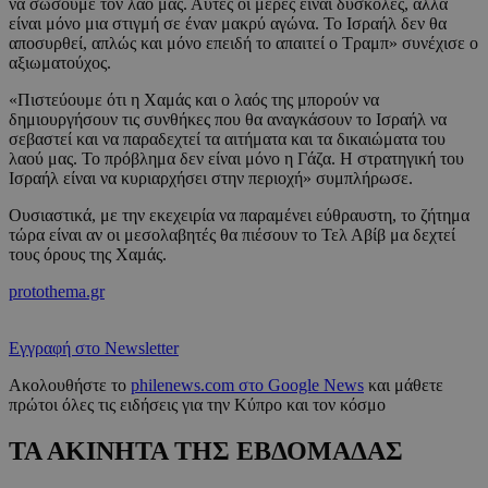
να σώσουμε τον λαό μας. Αυτές οι μέρες είναι δύσκολες, αλλά
είναι μόνο μια στιγμή σε έναν μακρύ αγώνα. Το Ισραήλ δεν θα
αποσυρθεί, απλώς και μόνο επειδή το απαιτεί ο Τραμπ» συνέχισε ο
αξιωματούχος.
«Πιστεύουμε ότι η Χαμάς και ο λαός της μπορούν να
δημιουργήσουν τις συνθήκες που θα αναγκάσουν το Ισραήλ να
σεβαστεί και να παραδεχτεί τα αιτήματα και τα δικαιώματα του
λαού μας. Το πρόβλημα δεν είναι μόνο η Γάζα. Η στρατηγική του
Ισραήλ είναι να κυριαρχήσει στην περιοχή» συμπλήρωσε.
Ουσιαστικά, με την εκεχειρία να παραμένει εύθραυστη, το ζήτημα
τώρα είναι αν οι μεσολαβητές θα πιέσουν το Τελ Αβίβ μα δεχτεί
τους όρους της Χαμάς.
protothema.gr
Εγγραφή στο Newsletter
Ακολουθήστε το
philenews.com στο Google News
και μάθετε
πρώτοι όλες τις ειδήσεις για την Κύπρο και τον κόσμο
ΤΑ ΑΚΙΝΗΤΑ ΤΗΣ ΕΒΔΟΜΑΔΑΣ