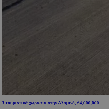
3 τουριστικά χωράφια στην Αλαμινό, €4,000,000