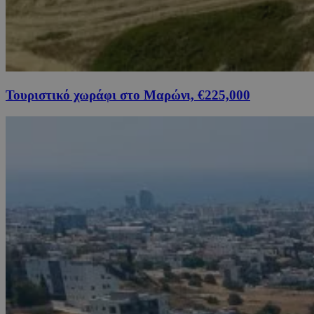
Τουριστικό χωράφι στο Μαρώνι, €225,000