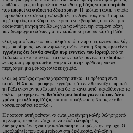
επιθέσεις προς το Ισραήλ στη Λωρίδα της Γάζας
για μια περίοδο
που μπορεί να φτάσει τα δέκα χρόνια
. Η πρόταση αυτή, η οποία
παρουσιάστηκε στους μεσολαβητές της Αιγύπτου, του Κατάρ και
της Τουρκίας στο Κάιρο την περασμένη εβδομάδα, αποτελεί μια
ουσιαστική κίνηση της Χαμάς για να ωθήσει την επόμενη φάση
των διαπραγματεύσεων για την κατάπαυση του πυρός στη Γάζα.
Ο αξιωματούχος, ο οποίος μίλησε υπό τον όρο της ανωνυμίας λόγω
της ευαισθησίας των συνομιλιών, ανέφερε ότι η Χαμάς
προτείνει
εγγυήσεις ότι δεν θα ανοίξει πυρ εναντίον του Ισραήλ
από τη
Γάζα και ότι θα καταθέσει τα όπλα, προσφέροντας μια
«hudna»
-όρος που χρησιμοποιείται στην ισλαμική παράδοση, για να
περιγράψει μια μακροχρόνια εκεχειρία.
Ο αξιωματούχος δήλωσε χαρακτηριστικά: «Η πρόταση είναι
σαφής. Η Χαμάς προσφέρει εγγυήσεις ότι δεν θα ανοίξει πυρ από
τη Γάζα εναντίον του Ισραήλ και θα το κάνει αυτό, καταθέτοντας τα
όπλα. Προσφέρεται να
θεσπίσει μια hudna για επτά έως δέκα
χρόνια μεταξύ της Γάζας
και του Ισραήλ -και η Χαμάς δεν θα
χρησιμοποιήσει τα όπλα».
Η πρόταση αυτή φαίνεται να είναι μια κίνηση καλής θέλησης από
τη Χαμάς, η οποία ενδέχεται να δώσει ώθηση στις
διαπραγματεύσεις για την κατάπαυση του πυρός στην περιοχή. Οι
μεσολαβητές που συμμετέχουν στη διαδικασία, δηλαδή η