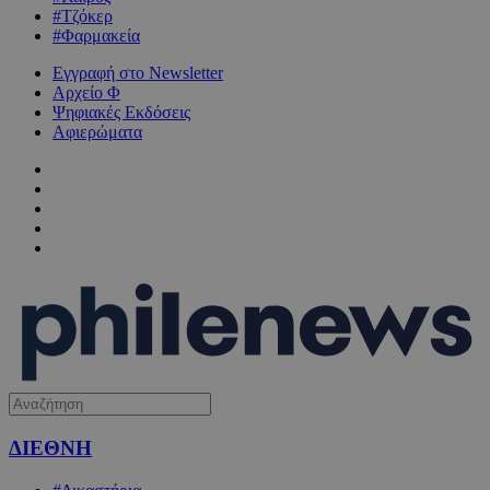
#Τζόκερ
#Φαρμακεία
Εγγραφή στο Newsletter
Αρχείο Φ
Ψηφιακές Εκδόσεις
Αφιερώματα
ΔΙΕΘΝΗ