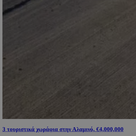
3 τουριστικά χωράφια στην Αλαμινό, €4,000,000