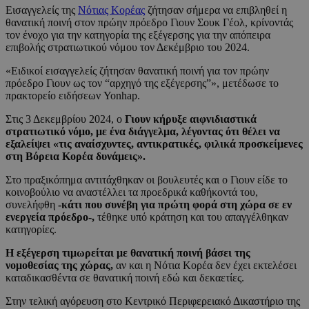
Εισαγγελείς της
Νότιας Κορέας
ζήτησαν σήμερα να επιβληθεί η
θανατική ποινή στον πρώην πρόεδρο Γιουν Σουκ Γέολ, κρίνοντάς
τον ένοχο για την κατηγορία της εξέγερσης για την απόπειρα
επιβολής στρατιωτικού νόμου τον Δεκέμβριο του 2024.
«Ειδικοί εισαγγελείς ζήτησαν θανατική ποινή για τον πρώην
πρόεδρο Γιουν ως τον “αρχηγό της εξέγερσης”», μετέδωσε το
πρακτορείο ειδήσεων Yonhap.
Στις 3 Δεκεμβρίου 2024, ο
Γιουν κήρυξε αιφνιδιαστικά
στρατιωτικό νόμο, με ένα διάγγελμα, λέγοντας ότι θέλει να
εξαλείψει «τις αναίσχυντες, αντικρατικές, φιλικά προσκείμενες
στη Βόρεια Κορέα δυνάμεις».
Στο πραξικόπημα αντιτάχθηκαν οι βουλευτές και ο Γιουν είδε το
κοινοβούλιο να αναστέλλει τα προεδρικά καθήκοντά του,
συνελήφθη
-κάτι που συνέβη για πρώτη φορά στη χώρα σε εν
ενεργεία πρόεδρο-,
τέθηκε υπό κράτηση και του απαγγέλθηκαν
κατηγορίες.
Η εξέγερση τιμωρείται με θανατική ποινή βάσει της
νομοθεσίας της χώρας,
αν και η Νότια Κορέα δεν έχει εκτελέσει
καταδικασθέντα σε θανατική ποινή εδώ και δεκαετίες.
Στην τελική αγόρευση στο Κεντρικό Περιφερειακό Δικαστήριο της