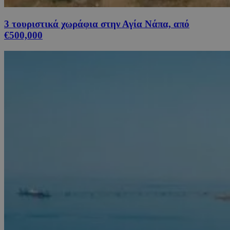
3 τουριστικά χωράφια στην Αγία Νάπα, από
€500,000