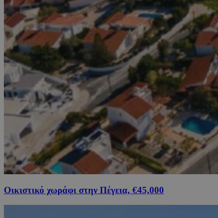
Οικιστικό χωράφι στην Πέγεια, €45,000