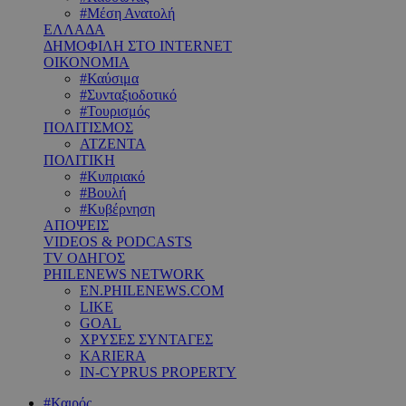
#Μέση Ανατολή
ΕΛΛΑΔΑ
ΔΗΜΟΦΙΛΗ ΣΤΟ INTERNET
ΟΙΚΟΝΟΜΙΑ
#Καύσιμα
#Συνταξιοδοτικό
#Τουρισμός
ΠΟΛΙΤΙΣΜΟΣ
ΑΤΖΕΝΤΑ
ΠΟΛΙΤΙΚΗ
#Κυπριακό
#Βουλή
#Κυβέρνηση
ΑΠΟΨΕΙΣ
VIDEOS & PODCASTS
TV ΟΔΗΓΟΣ
PHILENEWS NETWORK
EN.PHILENEWS.COM
LIKE
GOAL
ΧΡΥΣΕΣ ΣΥΝΤΑΓΕΣ
KARIERA
IN-CYPRUS PROPERTY
#Καιρός