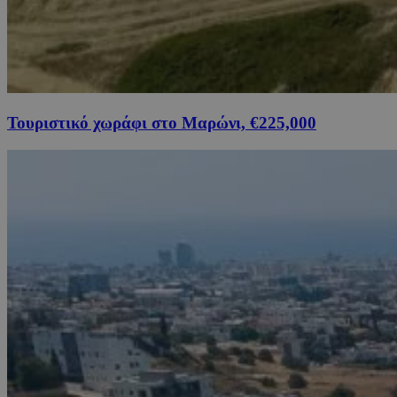
Τουριστικό χωράφι στο Μαρώνι, €225,000