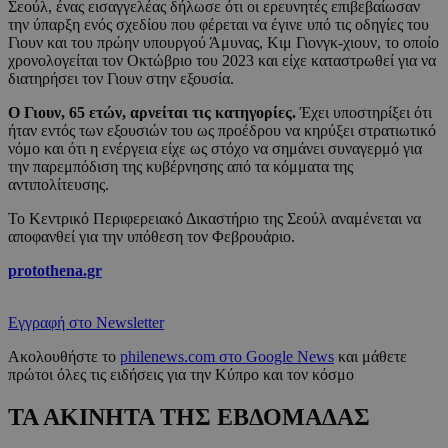
Σεούλ, ένας εισαγγελέας δήλωσε ότι οι ερευνητές επιβεβαίωσαν
την ύπαρξη ενός σχεδίου που φέρεται να έγινε υπό τις οδηγίες του
Γιουν και του πρώην υπουργού Άμυνας, Κιμ Γιονγκ-χιουν, το οποίο
χρονολογείται τον Οκτώβριο του 2023 και είχε καταστρωθεί για να
διατηρήσει τον Γιουν στην εξουσία.
Ο Γιουν, 65 ετών, αρνείται τις κατηγορίες.
Έχει υποστηρίξει ότι
ήταν εντός των εξουσιών του ως προέδρου να κηρύξει στρατιωτικό
νόμο και ότι η ενέργεια είχε ως στόχο να σημάνει συναγερμό για
την παρεμπόδιση της κυβέρνησης από τα κόμματα της
αντιπολίτευσης.
Το Κεντρικό Περιφερειακό Δικαστήριο της Σεούλ αναμένεται να
αποφανθεί για την υπόθεση τον Φεβρουάριο.
protothena.gr
Εγγραφή στο Newsletter
Ακολουθήστε το
philenews.com στο Google News
και μάθετε
πρώτοι όλες τις ειδήσεις για την Κύπρο και τον κόσμο
ΤΑ ΑΚΙΝΗΤΑ ΤΗΣ ΕΒΔΟΜΑΔΑΣ