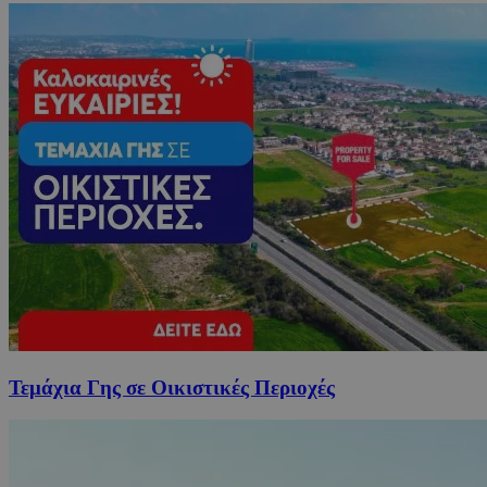
Τεμάχια Γης σε Οικιστικές Περιοχές