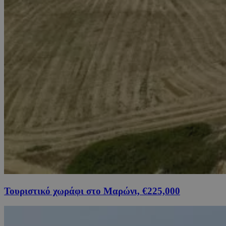
Τουριστικό χωράφι στο Μαρώνι, €225,000