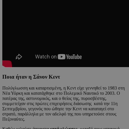
Ποια ήταν η Σάνον Κεντ
Πολύγλωσση και καταρτισμένη, η Κεντ είχε γεννηθεί το 1983 στη
Νέα Υόρκη και κατατάχθηκε στο Πολεμικό Ναυτικό το 2003. Ο
πατέρας της, αστυνομικός, και ο θείος της, πυροσβέστης,
συμμετείχαν στις πρώτες επιχειρήσεις διάσωσης κατά την 11η
Σεπτεμβρίου, γεγονός που ώθησε την Κεντ να καταταγεί στο
στρατό, παράλληλα με τον αδελφό της που υπηρετούσε στους
Πεζοναύτες.
Καθώς μιλούσε άπταιστα
επτά γλώσσες
-μεταξύ τους ισπανικά,