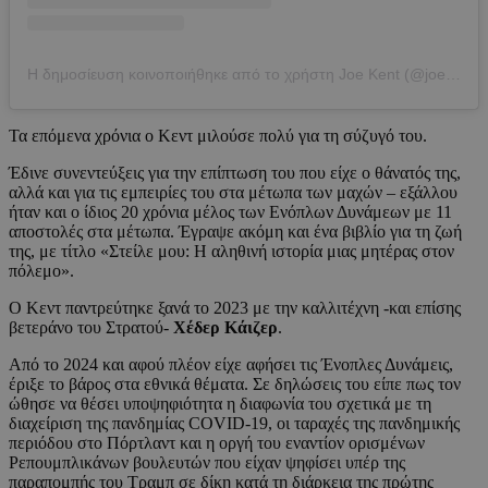
Η δημοσίευση κοινοποιήθηκε από το χρήστη Joe Kent (@joekent16jan19)
Τα επόμενα χρόνια ο Κεντ μιλούσε πολύ για τη σύζυγό του.
Έδινε συνεντεύξεις για την επίπτωση του που είχε ο θάνατός της,
αλλά και για τις εμπειρίες του στα μέτωπα των μαχών – εξάλλου
ήταν και ο ίδιος 20 χρόνια μέλος των Ενόπλων Δυνάμεων με 11
αποστολές στα μέτωπα. Έγραψε ακόμη και ένα βιβλίο για τη ζωή
της, με τίτλο «Στείλε μου: Η αληθινή ιστορία μιας μητέρας στον
πόλεμο».
Ο Κεντ παντρεύτηκε ξανά το 2023 με την καλλιτέχνη -και επίσης
βετεράνο του Στρατού-
Χέδερ Κάιζερ
.
Από το 2024 και αφού πλέον είχε αφήσει τις Ένοπλες Δυνάμεις,
έριξε το βάρος στα εθνικά θέματα. Σε δηλώσεις του είπε πως τον
ώθησε να θέσει υποψηφιότητα η διαφωνία του σχετικά με τη
διαχείριση της πανδημίας COVID-19, οι ταραχές της πανδημικής
περιόδου στο Πόρτλαντ και η οργή του εναντίον ορισμένων
Ρεπουμπλικάνων βουλευτών που είχαν ψηφίσει υπέρ της
παραπομπής του Τραμπ σε δίκη κατά τη διάρκεια της πρώτης