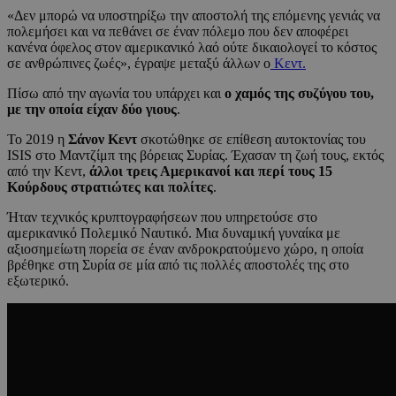
«Δεν μπορώ να υποστηρίξω την αποστολή της επόμενης γενιάς να
πολεμήσει και να πεθάνει σε έναν πόλεμο που δεν αποφέρει
κανένα όφελος στον αμερικανικό λαό ούτε δικαιολογεί το κόστος
σε ανθρώπινες ζωές», έγραψε μεταξύ άλλων ο
Κεντ.
Πίσω από την αγωνία του υπάρχει και
ο χαμός της συζύγου του,
με την οποία είχαν δύο γιους
.
Το 2019 η
Σάνον Κεντ
σκοτώθηκε σε επίθεση αυτοκτονίας του
ISIS στο Μαντζίμπ της βόρειας Συρίας. Έχασαν τη ζωή τους, εκτός
από την Κεντ,
άλλοι τρεις Αμερικανοί και περί τους 15
Κούρδους στρατιώτες και πολίτες
.
Ήταν τεχνικός κρυπτογραφήσεων που υπηρετούσε στο
αμερικανικό Πολεμικό Ναυτικό. Μια δυναμική γυναίκα με
αξιοσημείωτη πορεία σε έναν ανδροκρατούμενο χώρο, η οποία
βρέθηκε στη Συρία σε μία από τις πολλές αποστολές της στο
εξωτερικό.