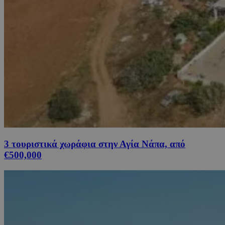
3 τουριστικά χωράφια στην Αγία Νάπα, από
€500,000