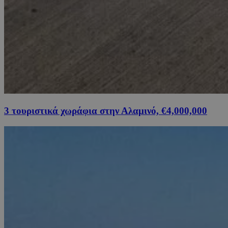
3 τουριστικά χωράφια στην Αλαμινό, €4,000,000