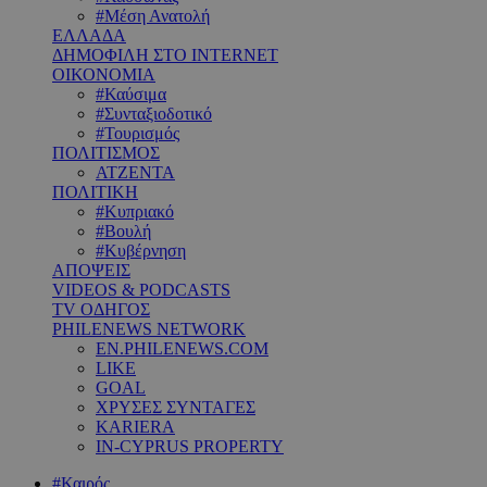
#Μέση Ανατολή
ΕΛΛΑΔΑ
ΔΗΜΟΦΙΛΗ ΣΤΟ INTERNET
ΟΙΚΟΝΟΜΙΑ
#Καύσιμα
#Συνταξιοδοτικό
#Τουρισμός
ΠΟΛΙΤΙΣΜΟΣ
ΑΤΖΕΝΤΑ
ΠΟΛΙΤΙΚΗ
#Κυπριακό
#Βουλή
#Κυβέρνηση
ΑΠΟΨΕΙΣ
VIDEOS & PODCASTS
TV ΟΔΗΓΟΣ
PHILENEWS NETWORK
EN.PHILENEWS.COM
LIKE
GOAL
ΧΡΥΣΕΣ ΣΥΝΤΑΓΕΣ
KARIERA
IN-CYPRUS PROPERTY
#Καιρός