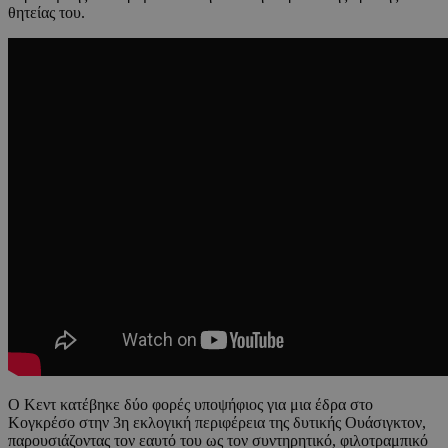
θητείας του.
Ο Κεντ κατέβηκε δύο φορές υποψήφιος για μια έδρα στο
Κογκρέσο στην 3η εκλογική περιφέρεια της δυτικής Ουάσιγκτον,
παρουσιάζοντας τον εαυτό του ως τον συντηρητικό, φιλοτραμπικό