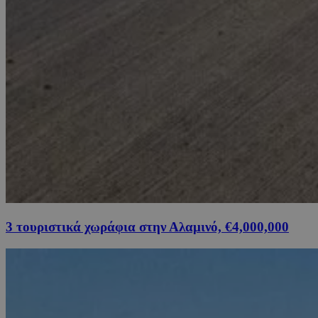
3 τουριστικά χωράφια στην Αλαμινό, €4,000,000