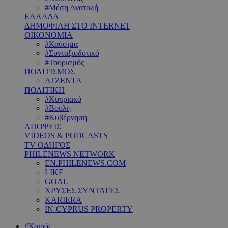
#Μέση Ανατολή
ΕΛΛΑΔΑ
ΔΗΜΟΦΙΛΗ ΣΤΟ INTERNET
ΟΙΚΟΝΟΜΙΑ
#Καύσιμα
#Συνταξιοδοτικό
#Τουρισμός
ΠΟΛΙΤΙΣΜΟΣ
ΑΤΖΕΝΤΑ
ΠΟΛΙΤΙΚΗ
#Κυπριακό
#Βουλή
#Κυβέρνηση
ΑΠΟΨΕΙΣ
VIDEOS & PODCASTS
TV ΟΔΗΓΟΣ
PHILENEWS NETWORK
EN.PHILENEWS.COM
LIKE
GOAL
ΧΡΥΣΕΣ ΣΥΝΤΑΓΕΣ
KARIERA
IN-CYPRUS PROPERTY
#Καιρός