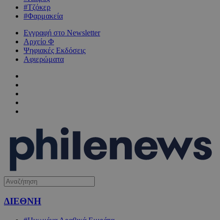
#Τζόκερ
#Φαρμακεία
Εγγραφή στο Newsletter
Αρχείο Φ
Ψηφιακές Εκδόσεις
Αφιερώματα
ΔΙΕΘΝΗ