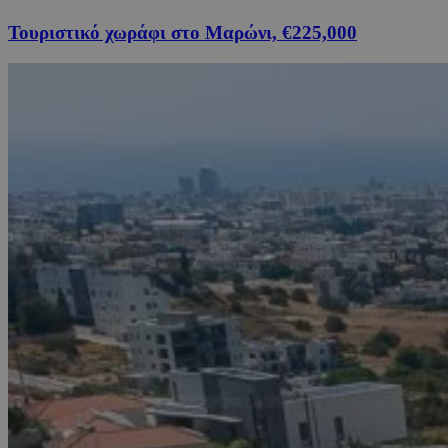
Τουριστικό χωράφι στο Μαρώνι, €225,000