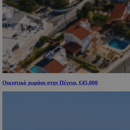
Οικιστικό χωράφι στην Πέγεια, €45,000