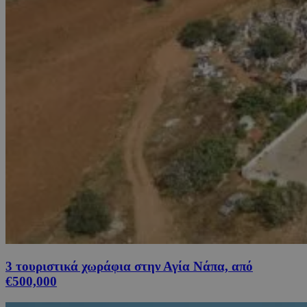
3 τουριστικά χωράφια στην Αγία Νάπα, από
€500,000