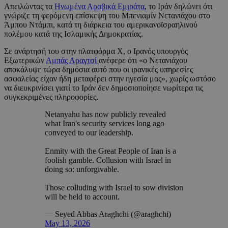
Απειλώντας τα
Ηνωμένα Αραβικά Εμιράτα
, το Ιράν δηλώνει ότι
γνώριζε τη φερόμενη επίσκεψη του Μπενιαμίν Νετανιάχου στο
Άμπου Ντάμπι, κατά τη διάρκεια του αμερικανοϊσραηλινού
πολέμου κατά της Ισλαμικής Δημοκρατίας.
Σε ανάρτησή του στην πλατφόρμα Χ, ο Ιρανός υπουργός
Εξωτερικών
Αμπάς Αραγτσί
ανέφερε ότι «ο Νετανιάχου
αποκάλυψε τώρα δημόσια αυτό που οι ιρανικές υπηρεσίες
ασφαλείας είχαν ήδη μεταφέρει στην ηγεσία μας», χωρίς ωστόσο
να διευκρινίσει γιατί το Ιράν δεν δημοσιοποίησε νωρίτερα τις
συγκεκριμένες πληροφορίες.
Netanyahu has now publicly revealed
what Iran's security services long ago
conveyed to our leadership.
Enmity with the Great People of Iran is a
foolish gamble. Collusion with Israel in
doing so: unforgivable.
Those colluding with Israel to sow division
will be held to account.
— Seyed Abbas Araghchi (@araghchi)
May 13, 2026